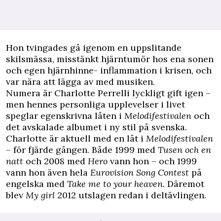
Hon tvingades gå igenom en uppslitande
skilsmässa, misstänkt hjärntumör hos ena sonen
och egen hjärnhinne- inflammation i krisen, och
var nära att lägga av med musiken.
Numera är Charlotte Perrelli lyckligt gift igen –
men hennes personliga upplevelser i livet
speglar egenskrivna låten i
Melodifestivalen
och
det avskalade albumet i ny stil på svenska.
Charlotte är aktuell med en låt i
Melodifestivalen
– för fjärde gången. Både 1999 med
Tusen och en
natt
och 2008 med
Hero
vann hon – och 1999
vann hon även hela
Eurovision Song Contest
på
engelska med
Take me to your heaven
. Däremot
blev
My girl
2012 utslagen redan i deltävlingen.