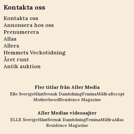
Kontakta oss
Kontakta oss
Annonsera hos oss
Prenumerera
Allas
Allers
Hemmets Veckotidning
Året runt
Antik auktion
Fler titlar från Aller Media
Elle Sverige
Hänt
Svensk Damtidning
Femina
MåBra
Recept
Motherhood
Residence Magazine
Aller Medias videosajter
ELLE Sverige
Hänt
Svensk Damtidning
Femina
MåBra
Allas
Residence Magazine