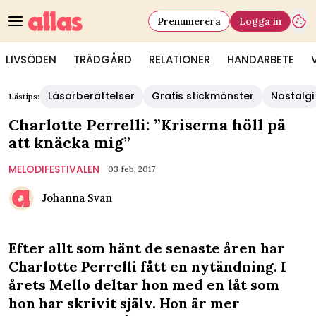
Prenumerera
Logga in
LIVSÖDEN
TRÄDGÅRD
RELATIONER
HANDARBETE
Läsarberättelser
Gratis stickmönster
Nostalgi
Lästips:
Charlotte Perrelli: ”Kriserna höll på
att knäcka mig”
MELODIFESTIVALEN
03 feb, 2017
Johanna Svan
Efter allt som hänt de senaste åren har
Charlotte Perrelli fått en nytändning. I
årets Mello deltar hon med en låt som
hon har skrivit själv. Hon är mer