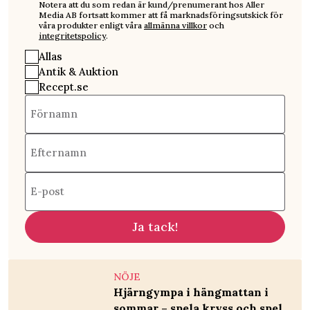
Notera att du som redan är kund/prenumerant hos Aller
Media AB fortsatt kommer att få marknadsföringsutskick för
våra produkter enligt våra
allmänna villkor
och
integritetspolicy
.
Allas
Antik & Auktion
Recept.se
Förnamn
Efternamn
E-post
Ja tack!
NÖJE
Hjärngympa i hängmattan i
sommar – spela kryss och spel