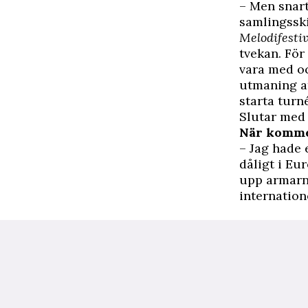
– Men snart
samlingsski
Melodifesti
tvekan. För
vara med oc
utmaning at
starta turn
Slutar med 
När kommer
– Jag hade 
dåligt i Eur
upp armarna
internation