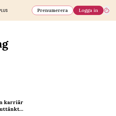
Prenumerera
Logga in
PLUS
ag
n karriär
 uttänkt…