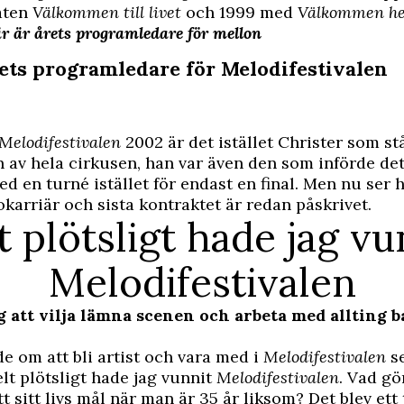
åten
Välkommen till livet
och 1999 med
Välkommen h
r är årets programledare för mellon
rets programledare för Melodifestivalen
Melodifestivalen
2002 är det istället Christer som stå
 av hela cirkusen, han var även den som införde de
d en turné istället för endast en final. Men nu ser 
okarriär och sista kontraktet är redan påskrivet.
t plötsligt hade jag vu
Melodifestivalen
ig att vilja lämna scenen och arbeta med allting 
e om att bli artist och vara med i
Melodifestivalen
s
elt plötsligt hade jag vunnit
Melodifestivalen
. Vad gö
 sitt livs mål när man är 35 år liksom? Det blev ett 