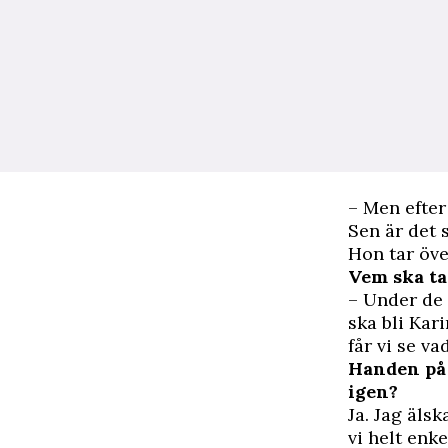
– Men efter 
Sen är det s
Hon tar öve
Vem ska ta
– Under de h
ska bli Kar
får vi se va
Handen på 
igen?
Ja. Jag äls
vi helt enke