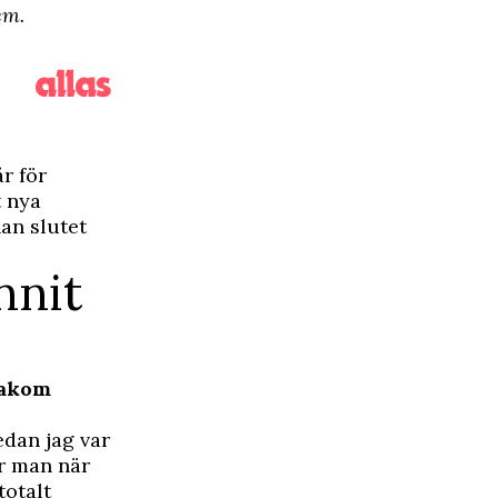
em.
r för
t nya
han slutet
nnit
bakom
edan jag var
r man när
totalt