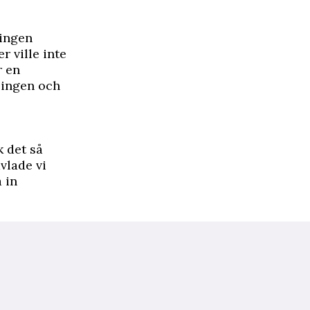
 ingen
ter ville inte
r en
vlingen och
k det så
avlade vi
 in