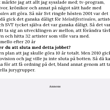
 märkte jag att allt jag sysslade med; tv-program,
vor, krönikor och annat på något sätt hade med
valen
att göra. Så när Svt ringde hösten 2001 var det
 då gick det ganska dåligt för
Melodifestivalen
, artis
h SVT tycket själva det var ganska dåligt. Så det va
t ta sig an utvecklingen av mellon, att förändra tä
én och hitta 32 artister som ville vara med.
mello efter 20 år
 du att sluta med detta jobbet?
en plan att jag skulle göra 10 år totalt. Men 2010 gic
ovision och jag ville ju inte sluta på botten. Så då k
 för att få ordning på det, bland annat genom att ta
ella jurygrupper.
Annons