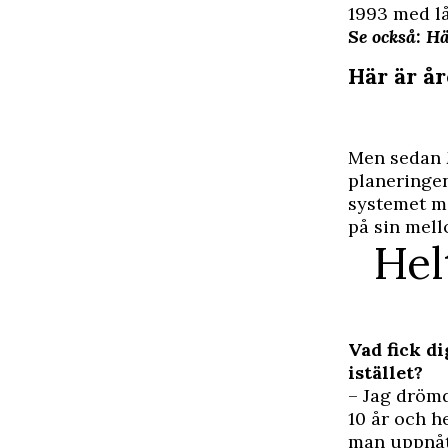
1993 med l
Se också: Hä
Här är å
Men sedan
planeringen
systemet me
på sin mell
Hel
Vad fick d
istället?
– Jag drömd
10 år och h
man uppnått