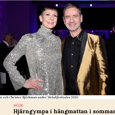
n och Christer Björkman under
Melodifestivalen
2020.
NÖJE
Hjärngympa i hängmattan i sommar 