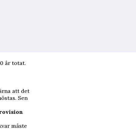
0 år totat.
ärna att det
höstas. Sen
urovision
 kvar måste