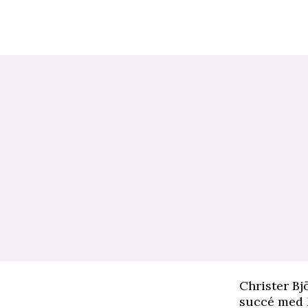
C
hrister B
succé med