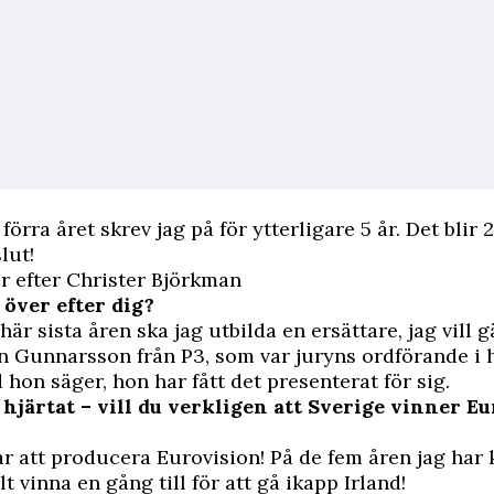
förra året skrev jag på för ytterligare 5 år. Det blir 2
lut!
r efter Christer Björkman
 över efter dig?
är sista åren ska jag utbilda en ersättare, jag vill g
in Gunnarsson från P3, som var juryns ordförande i 
d hon säger, hon har fått det presenterat för sig.
hjärtat – vill du verkligen att Sverige vinner E
kar att producera Eurovision! På de fem åren jag har
lt vinna en gång till för att gå ikapp Irland!