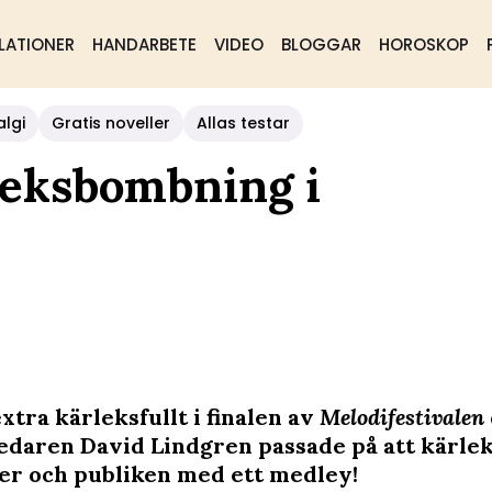
LATIONER
HANDARBETE
VIDEO
BLOGGAR
HOROSKOP
algi
Gratis noveller
Allas testar
leksbombning i
xtra kärleksfullt i finalen av
Melodifestivalen
daren David Lindgren passade på att kärl
ster och publiken med ett medley!