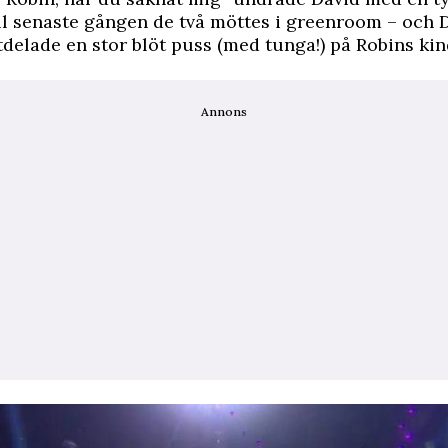
ll senaste gången de två möttes i greenroom – och 
delade en stor blöt puss (med tunga!) på Robins kin
Annons