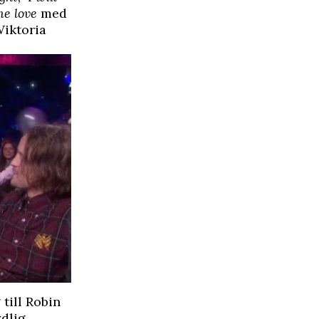
e love
med
iktoria
till Robin
ydlig