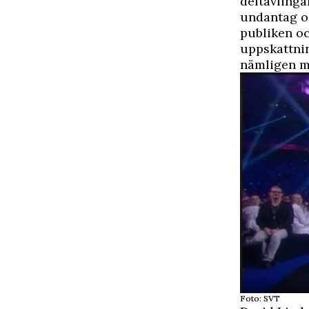
deltävling
undantag oc
publiken och
uppskattnin
nämligen mi
Foto: SVT