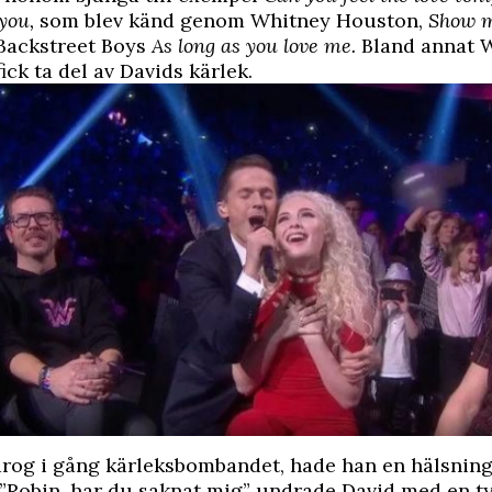
you,
som blev känd genom Whitney Houston,
Show m
Backstreet Boys
As long as you love me.
Bland annat W
ck ta del av Davids kärlek.
rog i gång kärleksbombandet, hade han en hälsning 
”Robin, har du saknat mig” undrade David med en t