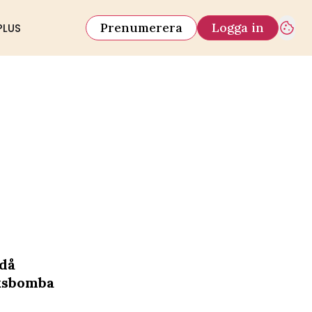
Prenumerera
Logga in
PLUS
då
eksbomba