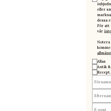
inbjudn
eller s
marknad
dessa e
För att
vår
int
Notera 
kommer 
allmänn
Allas
Antik &
Recept.
Förnamn
Efterna
E-post