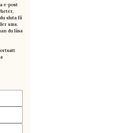
a e-post
yheter,
u sluta få
ller sms.
kan du läsa
ortsatt
ra