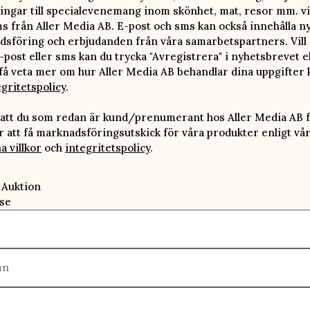
ingar till specialevenemang inom skönhet, mat, resor mm. vi
ms från Aller Media AB. E-post och sms kan också innehålla n
sföring och erbjudanden från våra samarbetspartners. Vill d
-post eller sms kan du trycka "Avregistrera" i nyhetsbrevet e
 få veta mer om hur Aller Media AB behandlar dina uppgifter 
egritetspolicy
.
att du som redan är kund/prenumerant hos Aller Media AB f
att få marknadsföringsutskick för våra produkter enligt vå
a villkor
och
integritetspolicy
.
 Auktion
se
mn