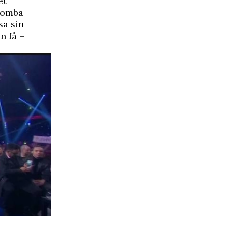
et
sbomba
sa sin
n få –