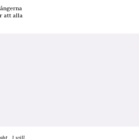
sångerna
 att alla
ght, I will