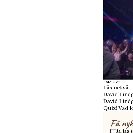
Foto: SVT
Läs också:
David Lindg
David Lind
Quiz! Vad 
Få nyh
Ja, jag