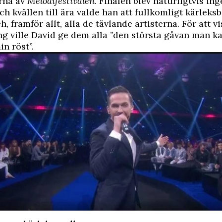
arna av
Melodifestivalen
. Finalen blev naturligtvis ing
h kvällen till ära valde han att fullkomligt kärlek
, framför allt, alla de tävlande artisterna. För att vi
g ville David ge dem alla ”den största gåvan man ka
n röst”.