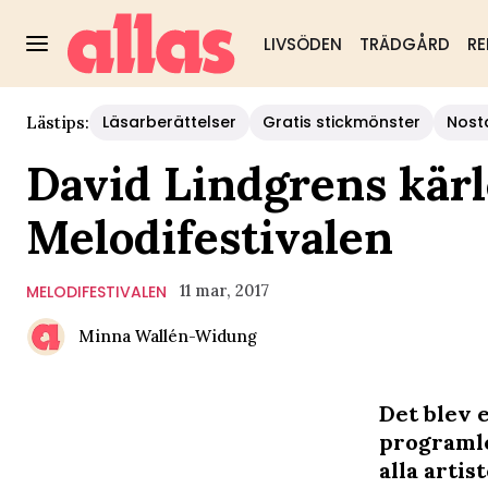
LIVSÖDEN
TRÄDGÅRD
RE
Läsarberättelser
Gratis stickmönster
Nost
Lästips:
David Lindgrens kär
Melodifestivalen
11 mar, 2017
MELODIFESTIVALEN
Minna Wallén-Widung
Det blev e
programle
alla arti