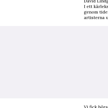
David Lind
I ett kärle
genom tider
artisterna 
Vi fick hör