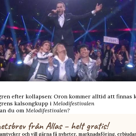
ren efter kollapsen: Oron kommer alltid att finnas 
grens kalsongkupp i
Melodifestivalen
kan du om
Melodifestivalen?
etsbrev från Allas – helt gratis!
 samtycker och vill gärna få nyheter, marknadsföring, erbjud