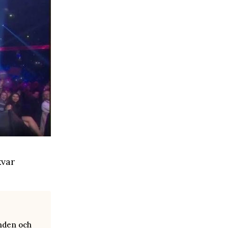
kvar
anden och