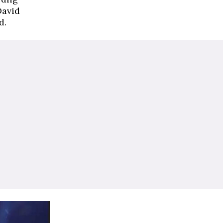
David
d.