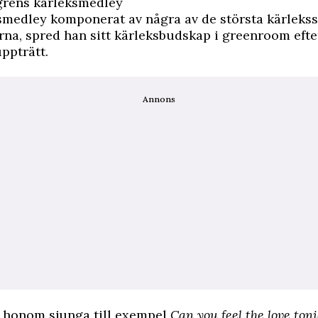
grens kärleksmedley
ksmedley komponerat av några av de största kärleks
na, spred han sitt kärleksbudskap i greenroom efter
uppträtt.
Annons
a honom sjunga till exempel
Can you feel the love toni