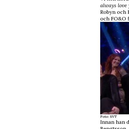
always love 
Robyn och 
och FO&O fi
Foto: SVT
Innan han d
Bengtsson. 