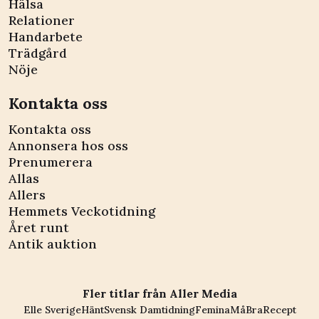
Hälsa
Relationer
Handarbete
Trädgård
Nöje
Kontakta oss
Kontakta oss
Annonsera hos oss
Prenumerera
Allas
Allers
Hemmets Veckotidning
Året runt
Antik auktion
Fler titlar från Aller Media
Elle Sverige
Hänt
Svensk Damtidning
Femina
MåBra
Recept