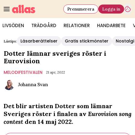
Prenumerera
Logga in
LIVSÖDEN
TRÄDGÅRD
RELATIONER
HANDARBETE
Läsarberättelser
Gratis stickmönster
Nostalgi
Lästips:
Dotter lämnar sveriges röster i
Eurovision
MELODIFESTIVALEN
21 apr, 2022
Johanna Svan
Det blir artisten Dotter som lämnar
Sveriges röster i finalen av
Eurovision song
contest
den 14 maj 2022.