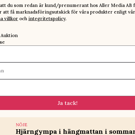
att du som redan är kund/prenumerant hos Aller Media AB f
att få marknadsföringsutskick för våra produkter enligt vå
a villkor
och
integritetspolicy
.
 Auktion
se
mn
Ja tack!
NÖJE
Hjärngympa i hängmattan i sommar 