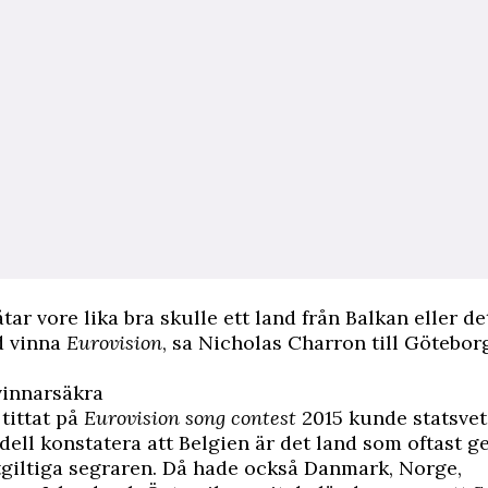
tar vore lika bra skulle ett land från Balkan eller de
id vinna
Eurovision
, sa Nicholas Charron till
Götebor
vinnarsäkra
 tittat på
Eurovision song contest
2015 kunde statsve
ell konstatera att Belgien är det land som oftast ge
utgiltiga segraren. Då hade också Danmark, Norge,