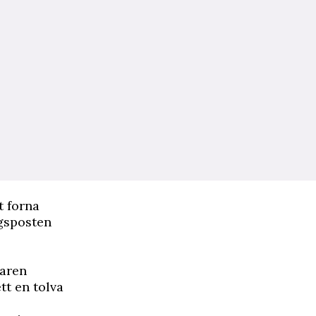
t forna
gsposten
taren
tt en tolva