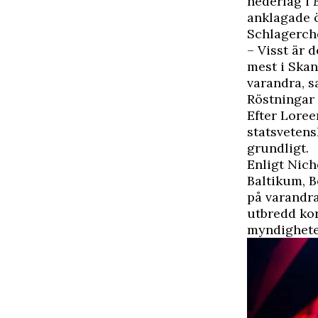
nederlag i
anklagade ö
Schlagerch
– Visst är 
mest i Skan
varandra, s
Röstningar
Efter Loree
statsvetens
grundligt.
Enligt Nich
Baltikum, 
på varandra
utbredd kor
myndigheter