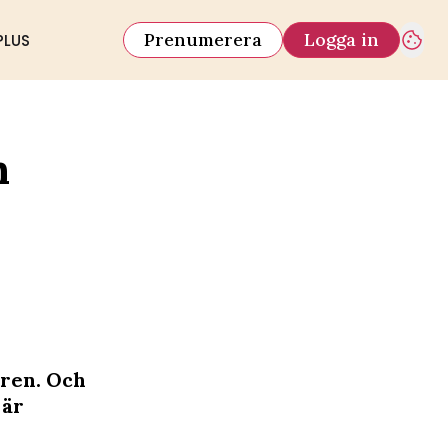
Prenumerera
Logga in
PLUS
n
aren. Och
 är