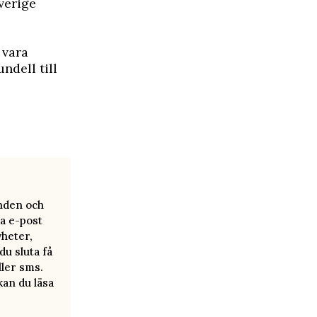
verige
n vara
ndell till
anden och
a e-post
yheter,
u sluta få
ller sms.
kan du läsa