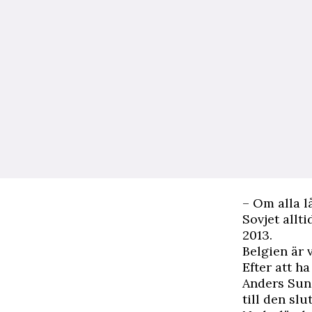
– Om alla lå
Sovjet allt
2013.
Belgien är 
Efter att ha
Anders Sund
till den sl