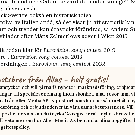
na, Irland och Österrike varit de länder som gett S
 på senare år.
ck Sverige också en historisk tolva.
 tolva av Italien ändå, så det visar ju att statistik ka
rt och trender kan drastiskt förändras, sa Anders Su
gbladet
efter Måns Zelmerlöws seger i Wien 2015.
k redan klar för
Eurovision song contest
2019
are i
Eurovision song contest
2018
tordningen i
Eurovision song contest
2018!
etsbrev från Allas – helt gratis!
 samtycker och vill gärna få nyheter, marknadsföring, erbjud
ingar till specialevenemang inom skönhet, mat, resor mm. vi
ms från Aller Media AB. E-post och sms kan också innehålla n
sföring och erbjudanden från våra samarbetspartners. Vill d
-post eller sms kan du trycka "Avregistrera" i nyhetsbrevet e
 få veta mer om hur Aller Media AB behandlar dina uppgifter 
egritetspolicy
.