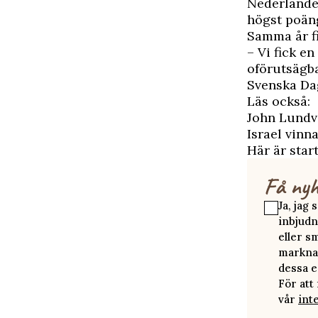
Nederländer
högst poäng
Samma år fi
– Vi fick en
oförutsägba
Svenska Da
Läs också:
John Lundvi
Israel vinn
Här är star
Få nyh
Ja, jag
inbjudn
eller s
marknad
dessa e
För att
vår
int