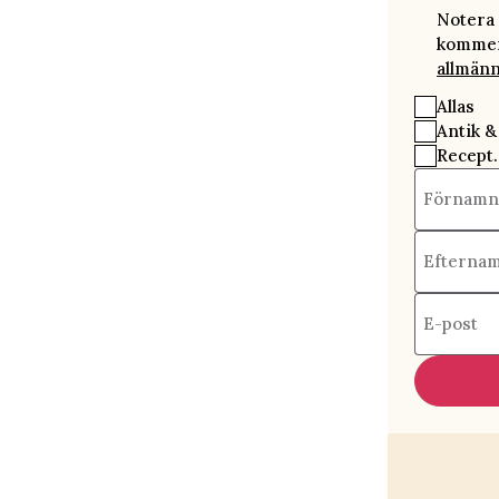
Notera 
kommer 
allmänn
Allas
Antik &
Recept.
Förnamn
Efterna
E-post