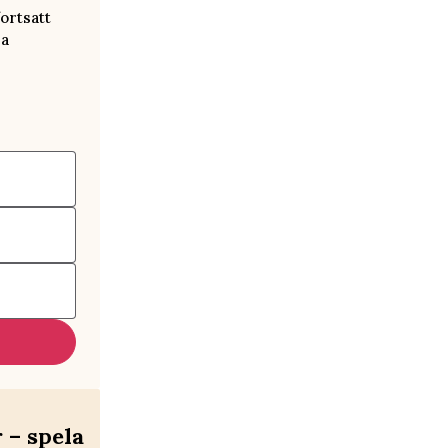
ortsatt
ra
– spela