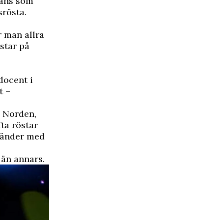
fans som
srösta.
r man allra
star på
docent i
t –
– Norden,
ta röstar
 länder med
 än annars.