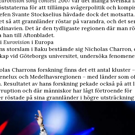
Eurovision song contest
2007 var det många svenska 
ststaterna för att tillämpa svågerpolitik och kompi
efen Svante Stockselius hävdade dock det motsatta.
det så att grannländer röstar på varandra, och det se
dinavien. Det är den tydligaste regionen där man rö
a han till
Aftonbladet
.
 i
Eurovision
i Europa
ns storslam i Baku bestämde sig Nicholas Charron, 
kap vid Göteborgs universitet, undersöka fenomene
olas Charrons forskning finns det ett antal kluster 
Benelux och Medelhavsregionen – med länder som of
. Resultatet av hans forskning pekade också på att
ruption och där människor har lågt förtroende för
 röstade på sina grannländer i högre utsträckning