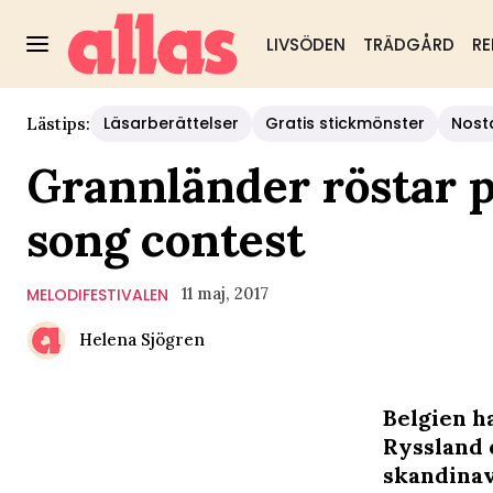
LIVSÖDEN
TRÄDGÅRD
RE
Läsarberättelser
Gratis stickmönster
Nost
Lästips:
Grannländer röstar p
song contest
11 maj, 2017
MELODIFESTIVALEN
Helena Sjögren
Belgien ha
Ryssland 
skandinav