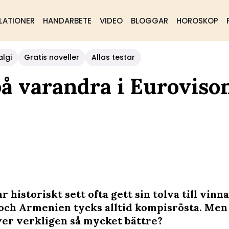
LATIONER
HANDARBETE
VIDEO
BLOGGAR
HOROSKOP
algi
Gratis noveller
Allas testar
å varandra i Euroviso
r historiskt sett ofta gett sin tolva till vinn
och Armenien tycks alltid kompisrösta. Men
er verkligen så mycket bättre?