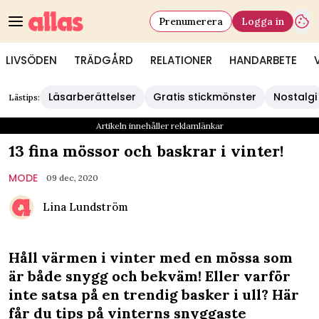
Prenumerera
Logga in
LIVSÖDEN
TRÄDGÅRD
RELATIONER
HANDARBETE
Läsarberättelser
Gratis stickmönster
Nostalgi
Lästips:
Artikeln innehåller reklamlänkar
13 fina mössor och baskrar i vinter!
MODE
09 dec, 2020
Lina Lundström
Håll värmen i vinter med en mössa som
är både snygg och bekväm! Eller varför
inte satsa på en trendig basker i ull? Här
får du tips på vinterns snyggaste