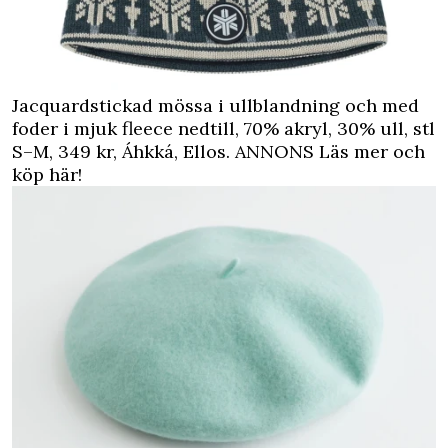
Jacquardstickad mössa i ullblandning och med
foder i mjuk fleece nedtill, 70% akryl, 30% ull, stl
S–M, 349 kr, Áhkká, Ellos.
ANNONS Läs mer och
köp här!