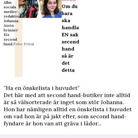
Allas
Om du
sociala
medier-
bara
redaktör
ska
Johanna
Airén
handla
brinner
EN sak
för
second
second
hand.
Foto: Privat
hand
så är
det
detta
”Ha en önskelista i huvudet”
Det här med att second hand-butiker inte alltid
är så välsorterade är inget som stör Johanna.
Hon har nämligen alltid en önskelista i huvudet
om vad hon är på jakt efter, som second hand-
fyndare är hon van att gräva i lådor...