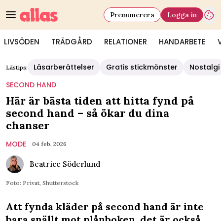
Prenumerera
Logga in
LIVSÖDEN
TRÄDGÅRD
RELATIONER
HANDARBETE
Läsarberättelser
Gratis stickmönster
Nostalgi
Lästips:
SECOND HAND
Här är bästa tiden att hitta fynd på
second hand – så ökar du dina
chanser
MODE
04 feb, 2026
Beatrice Söderlund
Foto: Privat, Shutterstock
Att fynda kläder på second hand är inte
bara snällt mot plånboken, det är också