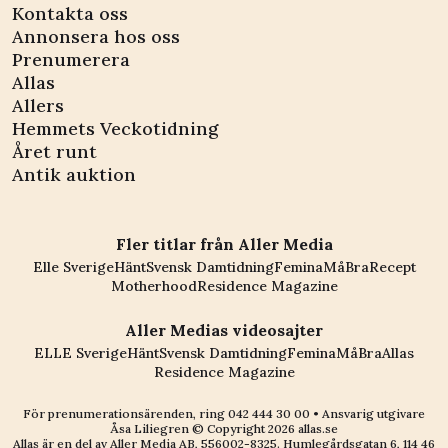
Kontakta oss
Annonsera hos oss
Prenumerera
Allas
Allers
Hemmets Veckotidning
Året runt
Antik auktion
Fler titlar från Aller Media
Elle Sverige
Hänt
Svensk Damtidning
Femina
MåBra
Recept
Motherhood
Residence Magazine
Aller Medias videosajter
ELLE Sverige
Hänt
Svensk Damtidning
Femina
MåBra
Allas
Residence Magazine
För prenumerationsärenden, ring
042 444 30 00
• Ansvarig utgivare
Åsa Liliegren © Copyright
2026
allas.se
Allas är en del av
Aller Media AB, 556002-8325
. Humlegårdsgatan 6, 114 46