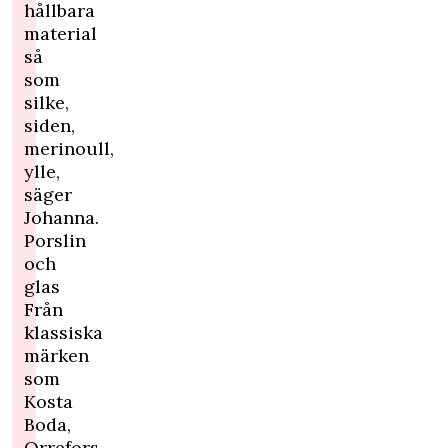
hållbara
material
så
som
silke,
siden,
merinoull,
ylle,
säger
Johanna.
Porslin
och
glas
Från
klassiska
märken
som
Kosta
Boda,
Orrefors