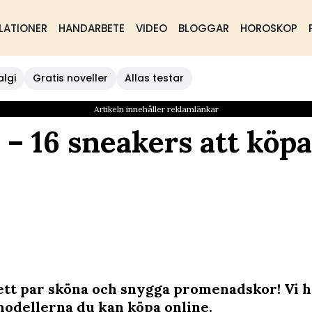
LATIONER
HANDARBETE
VIDEO
BLOGGAR
HOROSKOP
algi
Gratis noveller
Allas testar
Artikeln innehåller reklamlänkar
– 16 sneakers att köpa
ett par sköna och snygga promenadskor! Vi ha
modellerna du kan köpa online.