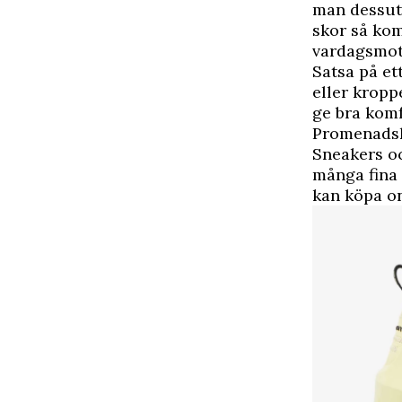
man dessuto
skor så kom
vardagsmot
Satsa på ett
eller kropp
ge bra kom
Promenadsk
Sneakers oc
många fina 
kan köpa on