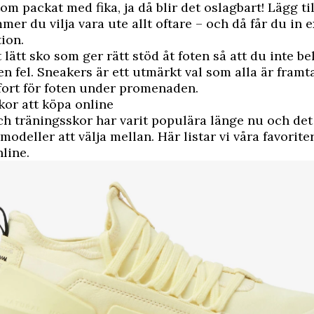
m packat med fika, ja då blir det oslagbart! Lägg ti
mer du vilja vara ute allt oftare – och då får du in e
ion.
 lätt sko som ger rätt stöd åt foten så att du inte be
en fel. Sneakers är ett utmärkt val som alla är framt
fort för foten under promenaden.
or att köpa online
h träningsskor har varit populära länge nu och det
modeller att välja mellan. Här listar vi våra favorit
line.