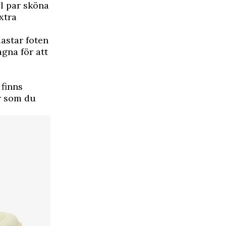
ll par sköna
xtra
lastar foten
agna för att
 finns
er som du