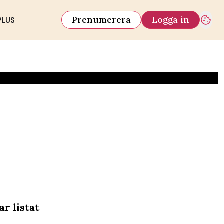
Prenumerera
Logga in
PLUS
r listat