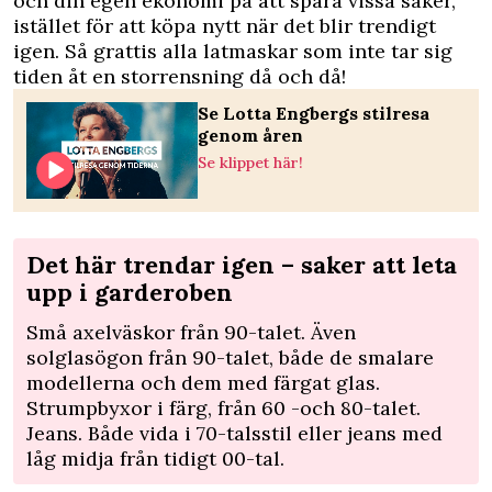
och din egen ekonomi på att spara vissa saker,
istället för att köpa nytt när det blir trendigt
igen. Så grattis alla latmaskar som inte tar sig
tiden åt en storrensning då och då!
Se Lotta Engbergs stilresa
genom åren
Se klippet här!
Det här trendar igen – saker att leta
upp i garderoben
Små axelväskor från 90-talet. Även
solglasögon från 90-talet, både de smalare
modellerna och dem med färgat glas.
Strumpbyxor i färg, från 60 -och 80-talet.
Jeans. Både vida i 70-talsstil eller jeans med
låg midja från tidigt 00-tal.