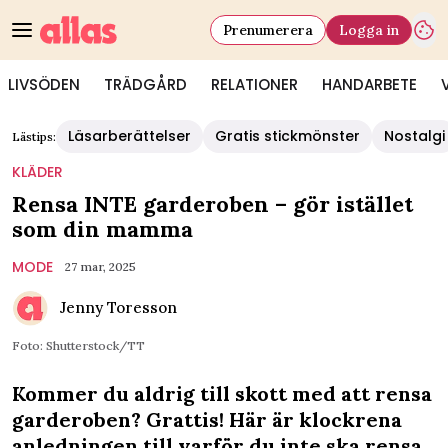
Prenumerera
Logga in
LIVSÖDEN
TRÄDGÅRD
RELATIONER
HANDARBETE
Läsarberättelser
Gratis stickmönster
Nostalgi
Lästips:
KLÄDER
Rensa INTE garderoben – gör istället
som din mamma
MODE
27 mar, 2025
Jenny Toresson
Foto: Shutterstock/TT
Kommer du aldrig till skott med att rensa
garderoben? Grattis! Här är klockrena
anledningen till varför du inte ska rensa