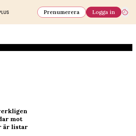
Prenumerera
Logga in
PLUS
verkligen
ddar mot
 är listar