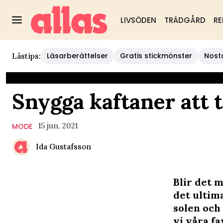
LIVSÖDEN
TRÄDGÅRD
RE
Läsarberättelser
Gratis stickmönster
Nost
Lästips:
Snygga kaftaner att t
15 jun, 2021
MODE
Ida Gustafsson
Blir det 
det ultim
solen och 
vi våra fa