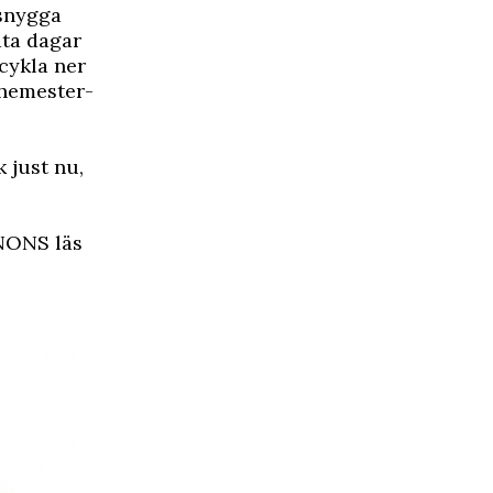
 snygga
ata dagar
 cykla ner
hemester
-
k just nu,
ONS läs