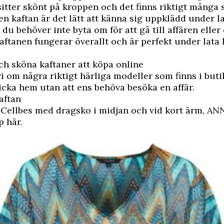
 sitter skönt på kroppen och det finns riktigt många
 en kaftan är det lätt att känna sig uppklädd under l
u behöver inte byta om för att gå till affären eller
 Kaftanen fungerar överallt och är perfekt under lata
ch sköna kaftaner att köpa online
vi om några riktigt härliga modeller som finns i buti
licka hem utan att ens behöva besöka en affär.
aftan
 Cellbes med dragsko i midjan och vid kort ärm,
ANN
p här
.