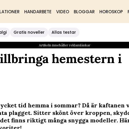
LATIONER
HANDARBETE
VIDEO
BLOGGAR
HOROSKOP
algi
Gratis noveller
Allas testar
Artikeln innehåller reklamlänkar
illbringa hemestern i
mycket tid hemma i sommar? Då är kaftanen 
ata plagget. Sitter skönt över kroppen, sky
det finns riktigt många snygga modeller. Här
voriter!