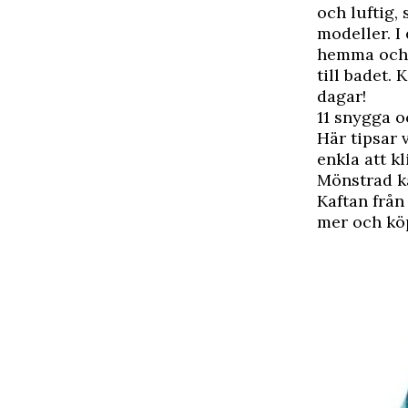
och luftig,
modeller. I
hemma och d
till badet.
dagar!
11 snygga o
Här tipsar 
enkla att k
Mönstrad k
Kaftan från
mer och kö