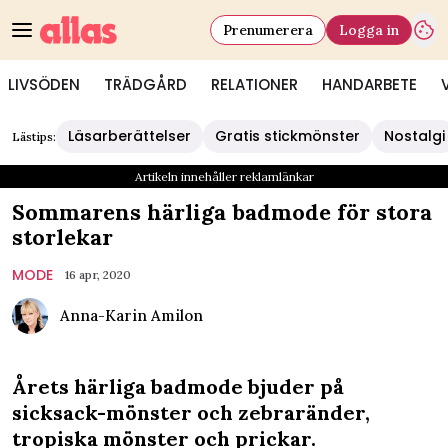
Prenumerera
Logga in
LIVSÖDEN
TRÄDGÅRD
RELATIONER
HANDARBETE
Läsarberättelser
Gratis stickmönster
Nostalgi
Lästips:
Artikeln innehåller reklamlänkar
Sommarens härliga badmode för stora
storlekar
MODE
16 apr, 2020
Anna-Karin Amilon
Årets härliga badmode bjuder på
sicksack-mönster och zebraränder,
tropiska mönster och prickar.