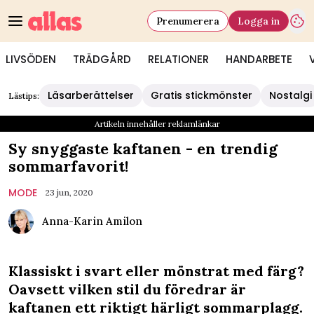
Prenumerera
Logga in
LIVSÖDEN
TRÄDGÅRD
RELATIONER
HANDARBETE
Läsarberättelser
Gratis stickmönster
Nostalgi
Lästips:
Artikeln innehåller reklamlänkar
Sy snyggaste kaftanen - en trendig
sommarfavorit!
MODE
23 jun, 2020
Anna-Karin Amilon
Klassiskt i svart eller mönstrat med färg?
Oavsett vilken stil du föredrar är
kaftanen ett riktigt härligt sommarplagg.