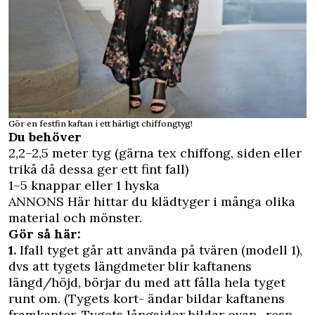
Gör en festfin kaftan i ett härligt chiffongtyg!
Du behöver
2,2–2,5 meter tyg (gärna tex chiffong, siden eller
trikå då dessa ger ett fint fall)
1–5 knappar eller 1 hyska
ANNONS Här hittar du klädtyger i många olika
material och mönster
.
Gör så här:
1.
Ifall tyget går att använda på tvären (modell 1),
dvs att tygets längdmeter blir kaftanens
längd/höjd, börjar du med att fålla hela tyget
runt om. (Tygets kort- ändar bildar kaftanens
framkanter. Tygets långsidor bildar ovan- resp