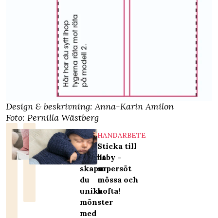
Design & beskrivning: Anna-Karin Amilon
Foto: Pernilla Wästberg
DIY
HANDARBETE
Så
Sticka till
enkelt
baby –
skapar
supersöt
du
mössa och
unika
kofta!
mönster
med