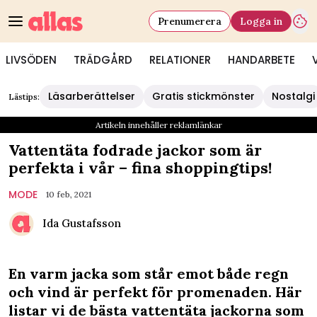
Prenumerera
Logga in
LIVSÖDEN
TRÄDGÅRD
RELATIONER
HANDARBETE
Läsarberättelser
Gratis stickmönster
Nostalgi
Lästips:
Artikeln innehåller reklamlänkar
Vattentäta fodrade jackor som är
perfekta i vår – fina shoppingtips!
MODE
10 feb, 2021
Ida Gustafsson
En varm jacka som står emot både regn
och vind är perfekt för promenaden. Här
listar vi de bästa vattentäta jackorna som