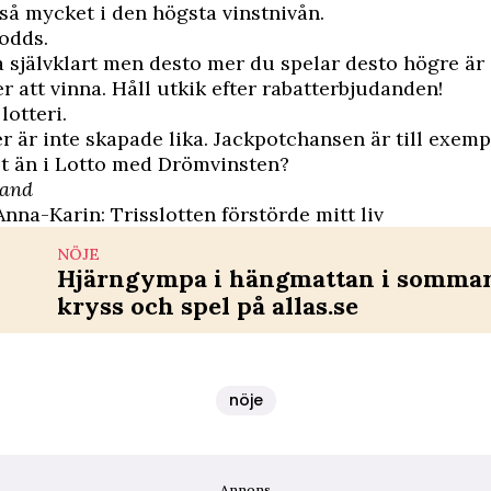
så mycket i den högsta vinstnivån.
 odds.
a självklart men desto mer du spelar desto högre är 
r att vinna. Håll utkik efter rabatterbjudanden!
 lotteri.
ier är inte skapade lika. Jackpotchansen är till exemp
t än i Lotto med Drömvinsten?
land
Anna-Karin: Trisslotten förstörde mitt liv
NÖJE
Hjärngympa i hängmattan i sommar 
kryss och spel på allas.se
nöje
Annons