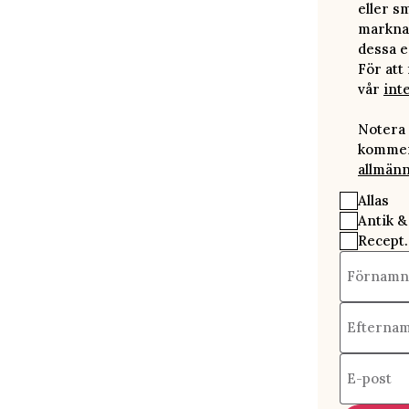
eller s
marknad
dessa e
För att
vår
int
Notera 
kommer 
allmänn
Allas
Antik &
Recept.
Förnamn
Efterna
E-post