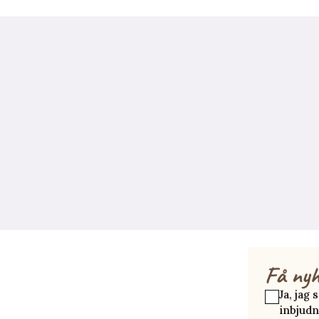
Få nyh
Ja, jag
inbjudn