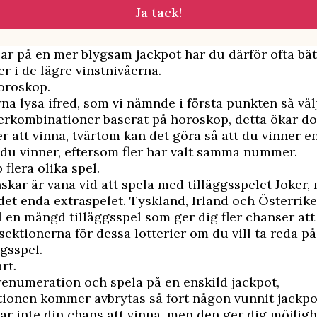
Ja tack!
ar på en mer blygsam jackpot har du därför ofta bä
er i de lägre vinstnivåerna.
oroskop.
rna lysa ifred, som vi nämnde i första punkten så vä
rkombinationer baserat på horoskop, detta ökar do
r att vinna, tvärtom kan det göra så att du vinner 
u vinner, eftersom fler har valt samma nummer.
 flera olika spel.
kar är vana vid att spela med tilläggsspelet Joker,
 det enda extraspelet. Tyskland, Irland och Österrik
l en mängd tilläggsspel som ger dig fler chanser att
sektionerna för dessa lotterier om du vill ta reda 
ggsspel.
rt.
enumeration och spela på en enskild jackpot,
ionen kommer avbrytas så fort någon vunnit jackpo
ar inte din chans att vinna, men den ger dig möjligh