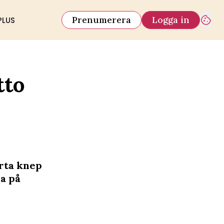
Prenumerera
Logga in
PLUS
tto
arta knep
na på