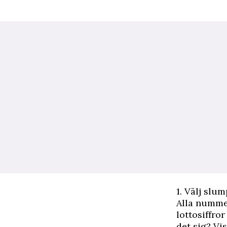
1. Välj sl
Alla nummer
lottosiffro
det sig? V