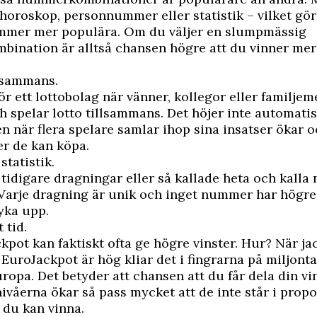
r horoskop, personnummer eller statistik – vilket gö
mmer mer populära. Om du väljer en slumpmässig
ination är alltså chansen högre att du vinner me
llsammans.
för ett lottobolag när vänner, kollegor eller familj
h spelar lotto tillsammans. Det höjer inte automatis
n när flera spelare samlar ihop sina insatser ökar 
er de kan köpa.
 statistik.
 tidigare dragningar eller så kallade heta och kall
Varje dragning är unik och inget nummer har högre 
yka upp.
 tid.
ckpot kan faktiskt ofta ge högre vinster. Hur? När ja
EuroJackpot är hög kliar det i fingrarna på miljonta
ropa. Det betyder att chansen att du får dela din vin
nivåerna ökar så pass mycket att de inte står i propor
 du kan vinna.