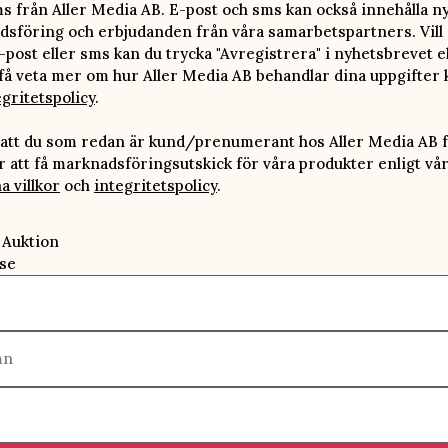
ms från Aller Media AB. E-post och sms kan också innehålla n
sföring och erbjudanden från våra samarbetspartners. Vill d
-post eller sms kan du trycka "Avregistrera" i nyhetsbrevet e
 få veta mer om hur Aller Media AB behandlar dina uppgifter 
egritetspolicy
.
att du som redan är kund/prenumerant hos Aller Media AB f
att få marknadsföringsutskick för våra produkter enligt vå
a villkor
och
integritetspolicy
.
 Auktion
se
mn