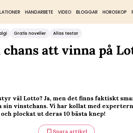
LATIONER
HANDARBETE
VIDEO
BLOGGAR
HOROSKOP
algi
Gratis noveller
Allas testar
 chans att vinna på Lo
tyr väl Lotto? Ja, men det finns faktiskt sm
a sin vinstchans. Vi har kollat med experter
 och plockat ut deras 10 bästa knep!
Spara artikel