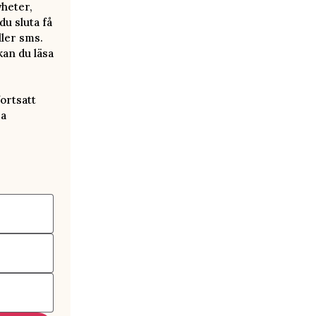
yheter,
u sluta få
ller sms.
kan du läsa
ortsatt
ra