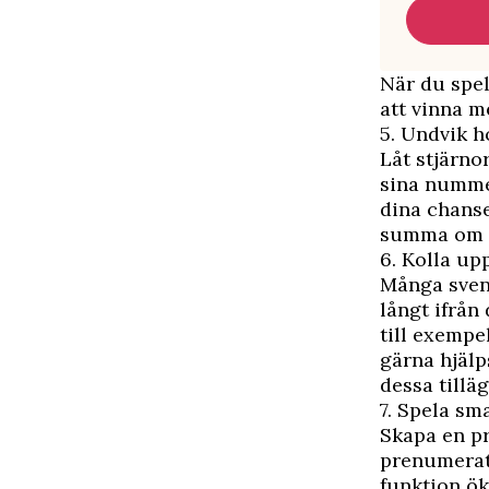
När du spel
att vinna m
5. Undvik h
Låt stjärno
sina numme
dina chanse
summa om d
6. Kolla upp
Många svens
långt ifrån
till exempe
gärna hjälp
dessa tillä
7. Spela sma
Skapa en pr
prenumerat
funktion ök