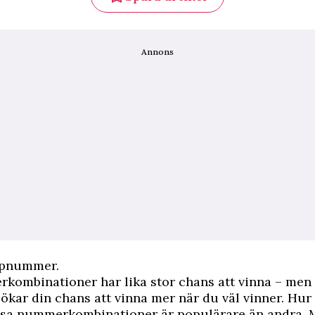
Annons
umpnummer.
kombinationer har lika stor chans att vinna – men 
r ökar din chans att vinna mer när du väl vinner. H
issa nummerkombinationer är populärare än andra.