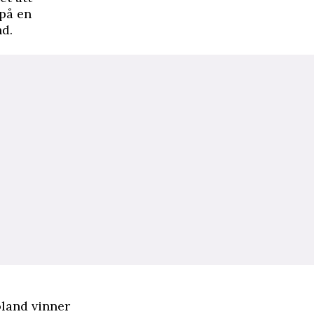
 på en
nd.
oland vinner