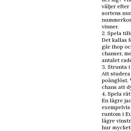
väljer efte
sortens nu
nummerkomb
vinner.
2. Spela ti
Det kallas 
går ihop oc
chanser, me
antalet rad
3. Strunta i
Att studera
poänglöst. 
chans att d
4. Spela rätt
En lägre ja
exempelvis 
runtom i Eu
lägre vinst
hur mycket