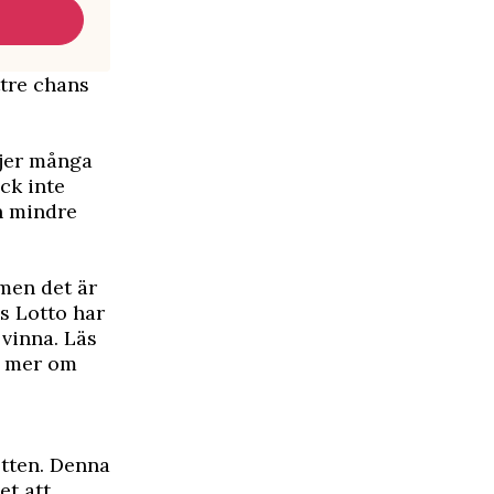
ttre chans
ljer många
ck inte
en mindre
 men det är
es Lotto har
 vinna. Läs
på mer om
tten. Denna
et att