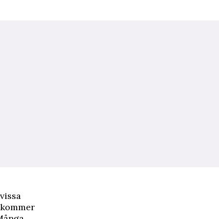
vissa
ur kommer
 Många