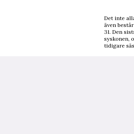
Det inte al
även består
31. Den sis
syskonen, o
tidigare sä