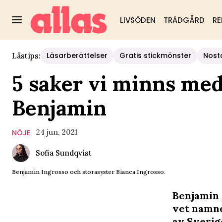
LIVSÖDEN
TRÄDGÅRD
RE
Läsarberättelser
Gratis stickmönster
Nost
Lästips:
5 saker vi minns me
Benjamin
24 jun, 2021
NÖJE
Sofia Sundqvist
Benjamin Ingrosso och storasyster Bianca Ingrosso.
Benjamin 
vet namnet
av Sverig