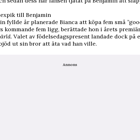
och sedan dess har fansen tjatat på Benjamin att släp
sexpik till Benjamin
n fyllde år planerade Bianca att köpa fem små ”go
rors kommande fem ligg, berättade hon i årets premiär
ärld.
Valet av födelsedagspresent landade dock på 
jöd ut sin bror att äta vad han ville.
Annons