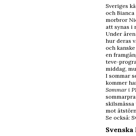
S
veriges k
och Bianca
morbror Nic
att synas i
Under åren h
hur deras v
och kanske 
en framgång
teve-prog
middag, mu
I sommar se
kommer han
Sommar i P
sommarprat
skilsmässa 
mot ätstörn
Se också: S
Svenska 