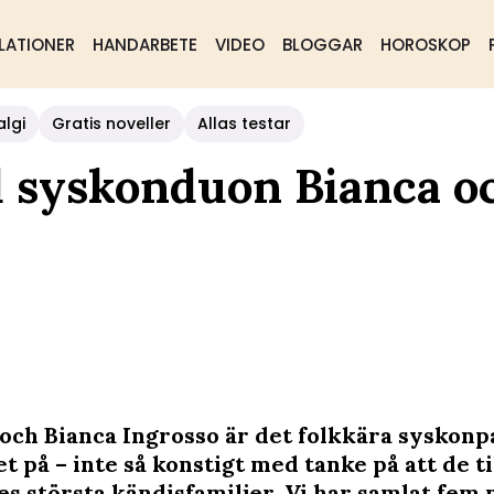
LATIONER
HANDARBETE
VIDEO
BLOGGAR
HOROSKOP
algi
Gratis noveller
Allas testar
d syskonduon Bianca o
och Bianca Ingrosso är det folkkära syskonpa
 på – inte så konstigt med tanke på att de ti
es största kändisfamiljer. Vi har samlat fem