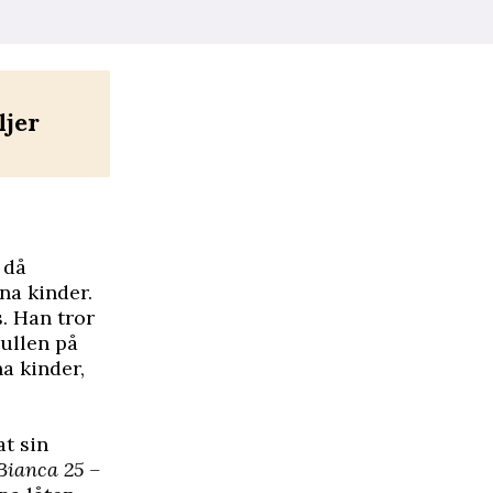
ljer
 då
na kinder.
. Han tror
vullen på
na kinder,
at sin
Bianca 25 –