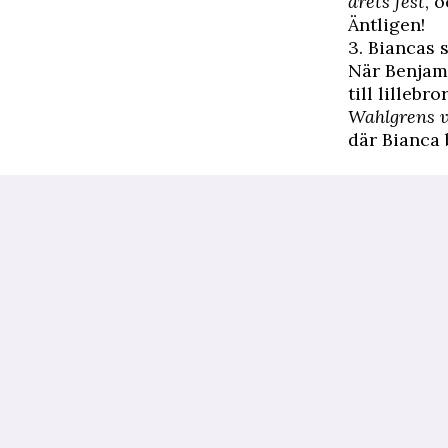
årets fest
, 
Äntligen!
3. Biancas 
När Benjami
till lilleb
Wahlgrens v
där Bianca b