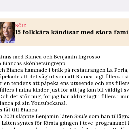
NÖJE
15 folkkära kändisar med stora fami
 minns med Bianca och Benjamin Ingrosso
m Biancas skönhetsingrepp
h Bianca hamnade i bråk på restaurangen La Perla,
pekade att det såg ut som att Bianca lagt fillers i si
r en tendens att påpeka ens utseende och ens fillers
 fillers i mina kinder just för att jag kan bli väldigt s
h det stör mig, för jag har aldrig lagt i fillers i mi
ianca på sin Youtubekanal.
 låt till Bianca
n 2021 släppte Benjamin låten
Smile
som han tillägn
. Låten syntes för första gången i teve-programmet