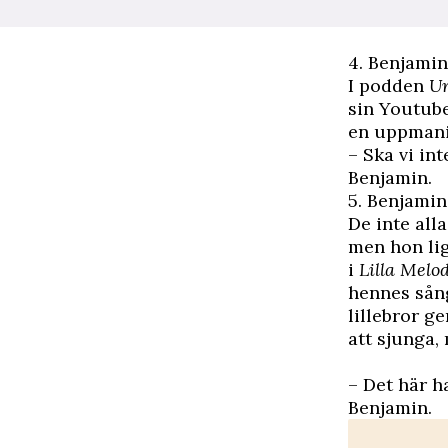
4. Benjamin
I podden
U
sin Youtub
en uppmanin
– Ska vi in
Benjamin.
5. Benjamin
De inte all
men hon lig
i
Lilla Melod
hennes sång
lillebror ge
att sjunga,
– Det här h
Benjamin.