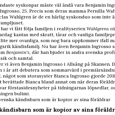
ändaste syskonpar måste väl ändå vara Benjamin Ingr
 Ingrosso, 25. Precis som deras mamma Pernilla Wa
las Wahlgren är de en härlig syskonduo som inte ä
 rampljuset.
ar vi fått följa familjen i realityserien
Wahlgrens v
ardag kantas med skratt, tårar och vanliga familjep
lite mer ovanliga, som nog bara uppkommer ifall ma
srik kändisfamilj. Nu har även
Benjamin Ingrosso
s
ram
Benjamin's
, där han bjuder in andra svenska profil
sik och samtal.
r vi även Benjamin Ingrosso i
Allsång på Skansen
. 
 i år att debutera som sommarvärd i premiärsändn
1
, något som storasyster Bianca Ingrosso gjorde 2018.
 berättade Bianca bland annat om när deras föräldr
var förstasidesnyheter på tidningarnas löpsedlar, 
ingen bulimi.
venska kändisbarn som är kopior av sina föräldrar
kändisbarn som är kopior av sina föräld