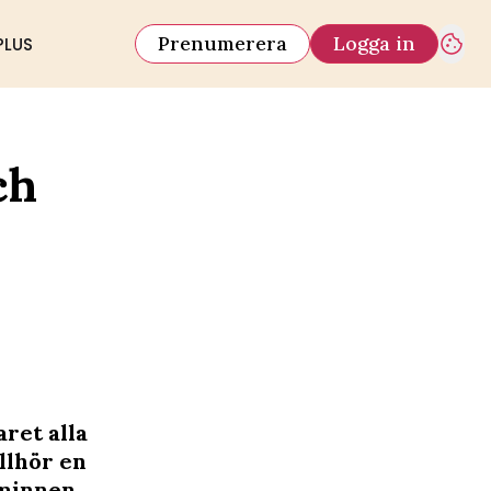
Prenumerera
Logga in
PLUS
ch
ret alla
llhör en
 minnen