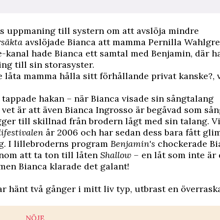
s uppmaning till systern om att avslöja mindre
rsäkta
avslöjade Bianca att mamma Pernilla Wahlgren
e-kanal hade Bianca ett samtal med Benjamin, där 
g till sin storasyster.
te låta mamma hålla sitt förhållande privat kanske?,
 tappade hakan – när Bianca visade sin sångtalang
a vet är att även Bianca Ingrosso är begåvad som sån
ger till skillnad från brodern lågt med sin talang. V
ifestivalen
år 2006 och har sedan dess bara fått gli
. I lillebroderns program
Benjamin's
chockerade Bi
nom att ta ton till låten
Shallow –
en låt som inte är 
 men Bianca klarade det galant!
ar hänt två gånger i mitt liv typ, utbrast en överrask
NÖJE