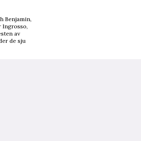
ch Benjamin,
r Ingrosso,
esten av
der de sju