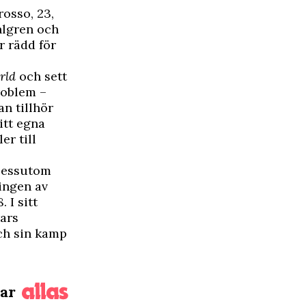
osso, 23,
hlgren och
r rädd för
ärld
och sett
roblem –
n tillhör
itt egna
er till
Dessutom
ingen av
 I sitt
ars
och sin kamp
rar