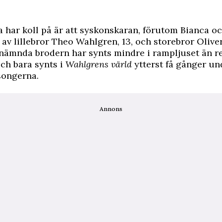
la har koll på är att syskonskaran, förutom Bianca o
 av lillebror Theo Wahlgren, 13, och storebror Olive
tnämnda brodern har synts mindre i rampljuset än r
ch bara synts i
Wahlgrens värld
ytterst få gånger un
songerna.
Annons