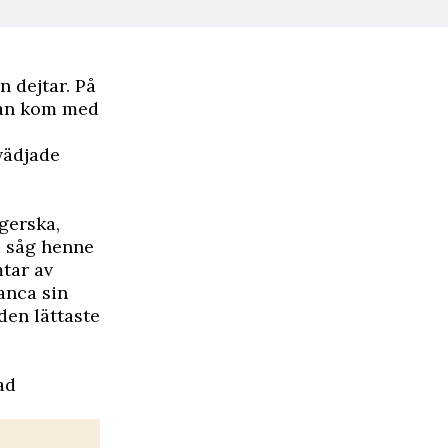
 dejtar. På
han kom med
 vädjade
gerska,
i såg henne
mtar av
anca sin
den lättaste
ad