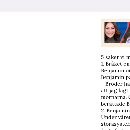
5 saker vi
1. Bråket o
Benjamin oc
Benjamin på
– Bröder ha
att jag lagt
mornarna. Oc
berättade B
2. Benjamins
Under våre
storasyster