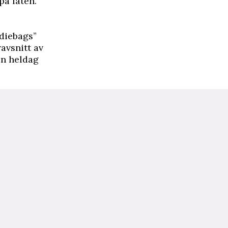
pa låten.
odiebags”
avsnitt av
en heldag