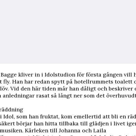
Bagge kliver in i Idolstudion för första gången vill 
tt fly. Han har redan spytt på hotellrummets toalett 
löv. Vid den här tiden mår han dåligt och beskriver 
a anledningar rasat så långt ner som det överhuvud
 räddning
 Idol, som han fruktat, kom emellertid att bli en rä
kert börjar han hitta tillbaka till glädjen i livet ig
l musiken. Kärleken till Johanna och Laila