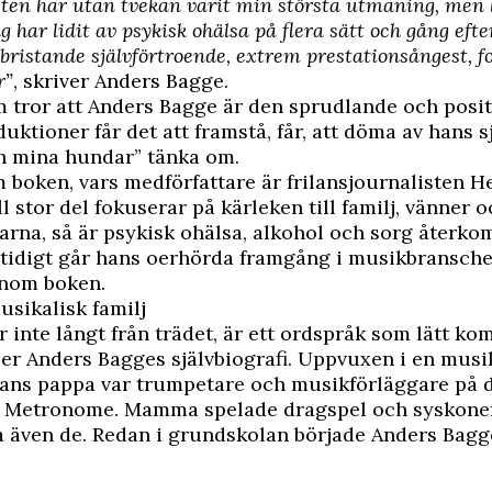
ten har utan tvekan varit min största utmaning, men 
g har lidit av psykisk ohälsa på flera sätt och gång eft
bristande självförtroende, extrem prestationsångest, f
r”
, skriver Anders Bagge.
 tror att Anders Bagge är den sprudlande och posi
uktioner får det att framstå, får, att döma av hans s
ch mina hundar” tänka om.
 boken, vars medförfattare är frilansjournalisten H
ll stor del fokuserar på kärleken till familj, vänner o
arna, så är psykisk ohälsa, alkohol och sorg återk
tidigt går hans oerhörda framgång i musikbransch
enom boken.
usikalisk familj
r inte långt från trädet, är ett ordspråk som lätt ko
er Anders Bagges självbiografi. Uppvuxen i en musi
hans pappa var trumpetare och musikförläggare på d
t Metronome. Mamma spelade dragspel och syskone
 även de. Redan i grundskolan började Anders Bagge