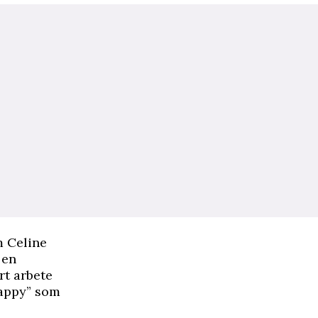
m Celine
 en
årt arbete
Happy” som