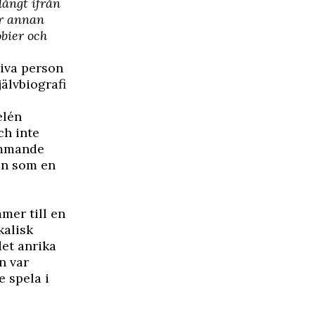
långt ifrån
er annan
obier och
tiva person
jälvbiografi
elén
ch inte
ommande
en som en
mmer till en
kalisk
et anrika
n var
 spela i