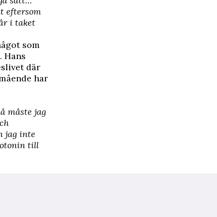
ga sätt…
t eftersom
år i taket
 något som
. Hans
slivet där
älmående har
då måste jag
och
 jag inte
otonin till