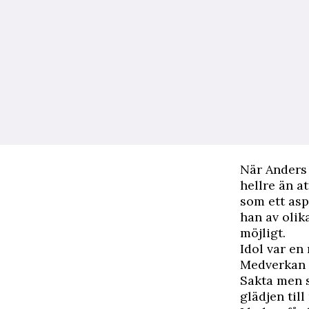
När Anders 
hellre än a
som ett asp
han av olik
möjligt.
Idol var en
Medverkan i
Sakta men sä
glädjen til