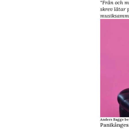
“Från och me
skrev låtar 
musiksamm
Anders Bagge berä
Panikångest