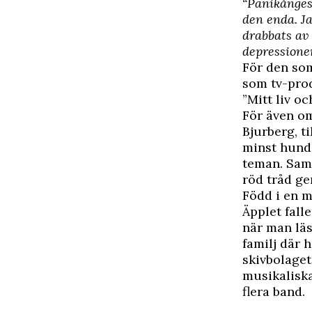
“Panikånges
den enda. Ja
drabbats av 
depressione
För den som
som tv-prod
”Mitt liv o
För även om
Bjurberg, ti
minst hund
teman. Sam
röd tråd g
Född i en m
Äpplet falle
när man läs
familj där 
skivbolage
musikaliska
flera band.