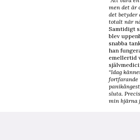
“Att vara e
men det är 
det betyder 
totalt när n
Samtidigt s
blev uppen
snabba tanka
han fungera
emellertid 
självmedici
“Idag känne
fortfarande
panikångest
sluta. Preci
min hjärna f