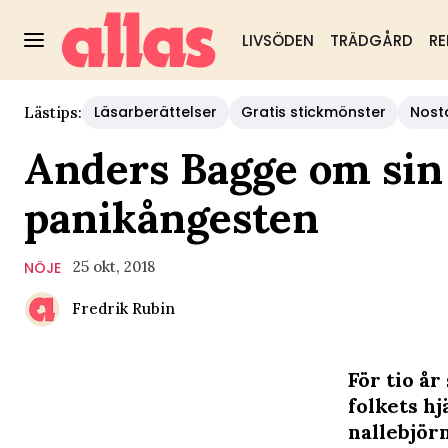
LIVSÖDEN
TRÄDGÅRD
RE
Läsarberättelser
Gratis stickmönster
Nost
Lästips:
Anders Bagge om sin
panikångesten
25 okt, 2018
NÖJE
Fredrik Rubin
För tio å
folkets h
nallebjörn