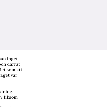
han inget
och darrat
det som att
taget var
ddning.
en, liksom