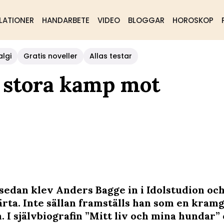
LATIONER
HANDARBETE
VIDEO
BLOGGAR
HOROSKOP
algi
Gratis noveller
Allas testar
 stora kamp mot
r sedan klev Anders Bagge in i Idolstudion oc
järta. Inte sällan framställs han som en kram
. I självbiografin ”Mitt liv och mina hundar”