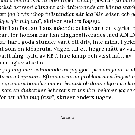
n känslomänniska är egentligen väldigt positivt på mån
också extremt slitsamt och dränerande att känna stark
att jag bryter ihop fullständigt när jag blir ledsen och g
ågot gör mig arg”,
skriver Anders Bagge.
lår han fast att hans mående också varit en styrka,
bart för honom när han diagnostiserades med ADHD
r har i goda stunder varit ett driv, inte minst i yrke
t som en idéspruta. Vägen till ett högre mått av v
varit lång, fylld av KBT, inre kamp och visst mått av
nering av alkohol.
r jag mig mer välmående än jag gjort på många år, än
 ta min Cipramil. Eftersom mina problem med ångest 
 i grunden handlar om en kemisk obalans i hjärnan kan
s som en diabetiker behöver sitt insulin, behöver jag ser
ör att hålla mig frisk”,
skriver Anders Bagge.
Annons