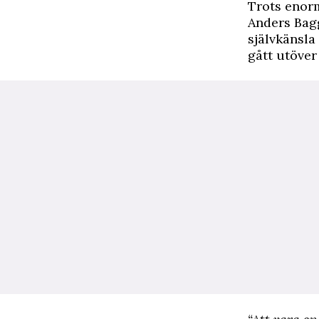
Trots enorm
Anders Bagg
självkänsla
gått utöver