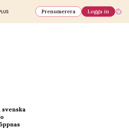
Prenumerera
Logga in
PLUS
h svenska
go
 öppnas