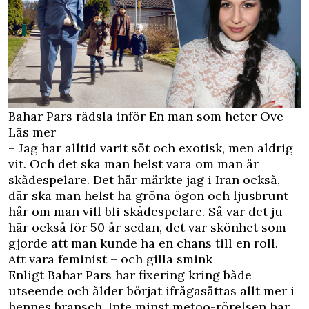
Bahar Pars rädsla inför En man som heter Ove
Läs mer
– Jag har alltid varit söt och exotisk, men aldrig
vit. Och det ska man helst vara om man är
skådespelare. Det här märkte jag i Iran också,
där ska man helst ha gröna ögon och ljusbrunt
hår om man vill bli skådespelare. Så var det ju
här också för 50 år sedan, det var skönhet som
gjorde att man kunde ha en chans till en roll.
Att vara feminist – och gilla smink
Enligt Bahar Pars har fixering kring både
utseende och ålder börjat ifrågasättas allt mer i
hennes bransch. Inte minst metoo-rörelsen har