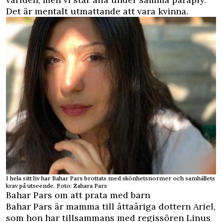
Det är mentalt utmattande att vara kvinna.
I hela sitt liv har Bahar Pars brottats med skönhetsnormer och samhällets
krav på utseende. Foto: Zahara Pars
Bahar Pars om att prata med barn
Bahar Pars är mamma till åttaåriga dottern Ariel,
som hon har tillsammans med regissören Linus