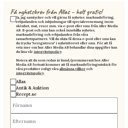
Få nyhetsbrev från Allas – helt gratis!
Ja, jag samtycker och vill gärna få nyheter, marknadsföring,
erbjudanden och inbjudningar till specialevenemang inom
skönhet, mat, resor mm. via e-post eller sms från Aller Media
AB. E-post och sms kan också innehålla nyheter,
marknadsföring och erbjudanden från våra
samarbetspartners. Vill du sluta få dessa e-post eller sms kan
du trycka "Avregistrera" i nyhetsbrevet eller sms. För att få
veta mer om hur Aller Media AB behandlar dina uppgifter kan
du läsa vår
integritetspolicy
.
Notera att du som redan är kund/prenumerant hos Aller
Media AB fortsatt kommer att få marknadsföringsutskick för
våra produkter enligt våra
allmänna villkor
och
integritetspolicy
.
Allas
Antik & Auktion
Recept.se
Förnamn
Efternamn