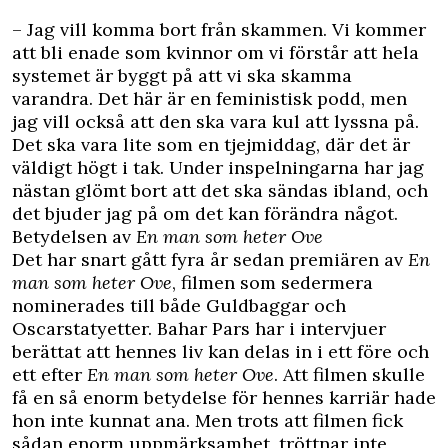
– Jag vill komma bort från skammen. Vi kommer
att bli enade som kvinnor om vi förstår att hela
systemet är byggt på att vi ska skamma
varandra. Det här är en feministisk podd, men
jag vill också att den ska vara kul att lyssna på.
Det ska vara lite som en tjejmiddag, där det är
väldigt högt i tak. Under inspelningarna har jag
nästan glömt bort att det ska sändas ibland, och
det bjuder jag på om det kan förändra något.
Betydelsen av
En man som heter Ove
Det har snart gått fyra år sedan premiären av
En
man som heter Ove
, filmen som sedermera
nominerades till både Guldbaggar och
Oscarstatyetter. Bahar Pars har i intervjuer
berättat att hennes liv kan delas in i ett före och
ett efter
En man som heter Ove
. Att filmen skulle
få en så enorm betydelse för hennes karriär hade
hon inte kunnat ana. Men trots att filmen fick
sådan enorm uppmärksamhet, tröttnar inte