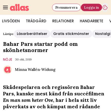
Prenumerera
Logga in
LIVSÖDEN
TRÄDGÅRD
RELATIONER
HANDARBETE
Läsarberättelser
Gratis stickmönster
Nostalgi
Lästips:
Bahar Pars startar podd om
skönhetsnormer
NÖJE
30 okt, 2019
Minna Wallén-Widung
Skådespelaren och regissören Bahar
Pars, kanske mest känd från succéfilmen
En man som heter Ove
, har i hela sitt liv
påverkats av och kämpat med rådande