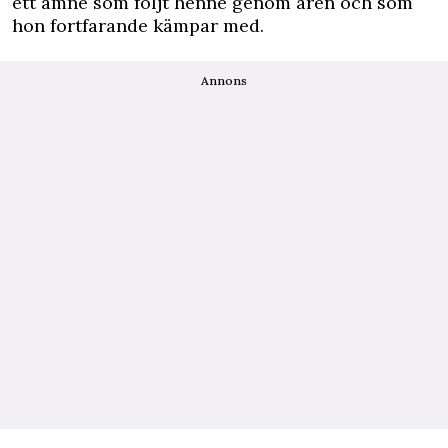
ett ämne som följt henne genom åren och som
hon fortfarande kämpar med.
Annons