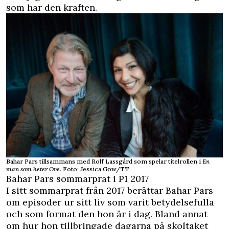
som har den kraften.
Bahar Pars tillsammans med Rolf Lassgård som spelar titelrollen i
En
man som heter Ove
. Foto: Jessica Gow/TT
Bahar Pars sommarprat i P1 2017
I sitt
sommarprat från 2017
berättar Bahar Pars
om episoder ur sitt liv som varit betydelsefulla
och som format den hon är i dag. Bland annat
om hur hon tillbringade dagarna på skoltaket