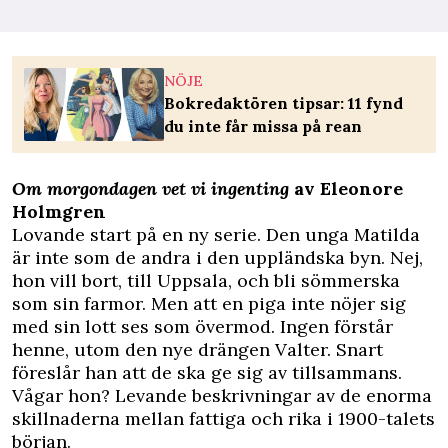
NÖJE
Bokredaktören tipsar: 11 fynd
du inte får missa på rean
Om morgondagen vet vi ingenting
av Eleonore
Holmgren
Lovande start på en ny serie. Den unga Matilda
är inte som de andra i den uppländska byn. Nej,
hon vill bort, till Uppsala, och bli sömmerska
som sin farmor. Men att en piga inte nöjer sig
med sin lott ses som övermod. Ingen förstår
henne, utom den nye drängen Valter. Snart
föreslår han att de ska ge sig av tillsammans.
Vågar hon? Levande beskrivningar av de enorma
skillnaderna mellan fattiga och rika i 1900-talets
början.