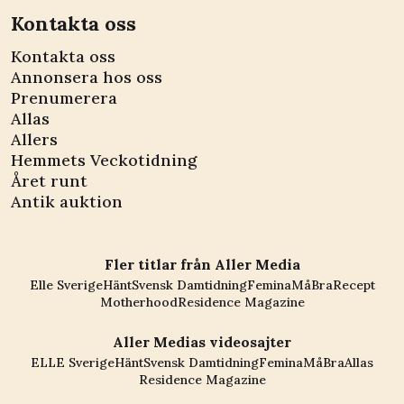
Kontakta oss
Kontakta oss
Annonsera hos oss
Prenumerera
Allas
Allers
Hemmets Veckotidning
Året runt
Antik auktion
Fler titlar från Aller Media
Elle Sverige
Hänt
Svensk Damtidning
Femina
MåBra
Recept
Motherhood
Residence Magazine
Aller Medias videosajter
ELLE Sverige
Hänt
Svensk Damtidning
Femina
MåBra
Allas
Residence Magazine