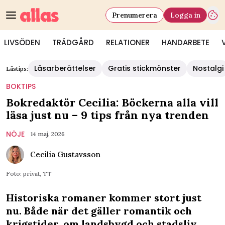
Prenumerera
Logga in
LIVSÖDEN
TRÄDGÅRD
RELATIONER
HANDARBETE
Läsarberättelser
Gratis stickmönster
Nostalgi
Lästips:
BOKTIPS
Bokredaktör Cecilia: Böckerna alla vill
läsa just nu – 9 tips från nya trenden
NÖJE
14 maj, 2026
Cecilia Gustavsson
Foto: privat, TT
Historiska romaner kommer stort just
nu. Både när det gäller romantik och
krigstider, om landsbygd och stadsliv.