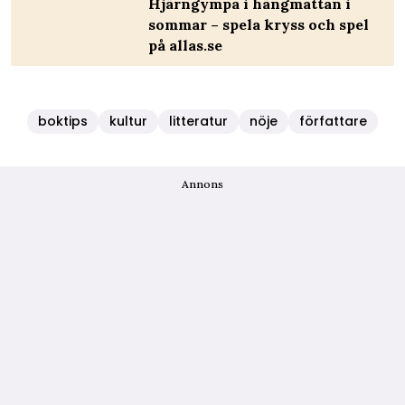
Hjärngympa i hängmattan i
sommar – spela kryss och spel
på allas.se
boktips
kultur
litteratur
nöje
författare
Annons