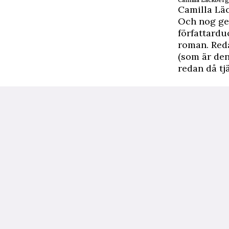
Camilla Lä
Och nog ge
författard
roman. Red
(som är den 
redan då tj