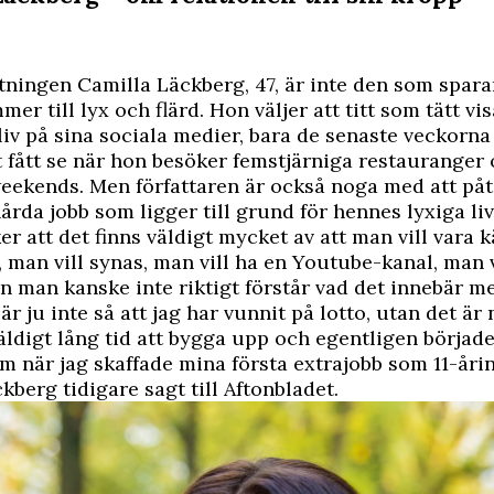
ningen Camilla Läckberg, 47, är inte den som spara
er till lyx och flärd. Hon väljer att titt som tätt vis
iv på sina sociala medier, bara de senaste veckorna 
 fått se när hon besöker femstjärniga restauranger
ekends. Men författaren är också noga med att påta
årda jobb som ligger till grund för hennes lyxiga liv
r att det finns väldigt mycket av att man vill vara 
ik, man vill synas, man vill ha en Youtube-kanal, man 
 man kanske inte riktigt förstår vad det innebär m
är ju inte så att jag har vunnit på lotto, utan det är
äldigt lång tid att bygga upp och egentligen började
 när jag skaffade mina första extrajobb som 11-årin
kberg tidigare sagt till
Aftonbladet
.