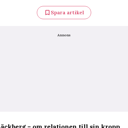
Spara artikel
Annons
äckberg – om relationen till sin kropp