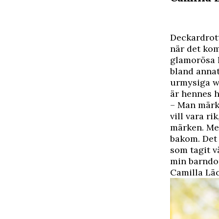
Deckardrott
när det komm
glamorösa l
bland annat
urmysiga we
är hennes h
– Man märke
vill vara r
märken. Men
bakom. Det 
som tagit v
min barndom
Camilla Läc