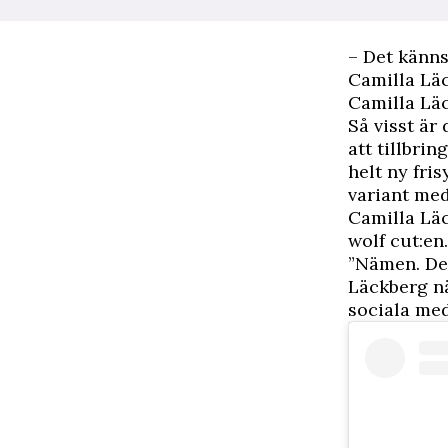
– Det känns
Camilla Läc
Camilla Lä
Så visst är
att tillbrin
helt ny fri
variant me
Camilla Läc
wolf cut:en.
”Nämen. Det
Läckberg nä
sociala med