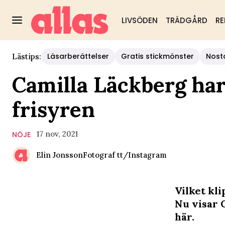
LIVSÖDEN
TRÄDGÅRD
RE
Läsarberättelser
Gratis stickmönster
Nost
Lästips:
Camilla Läckberg har 
frisyren
17 nov, 2021
NÖJE
Elin Jonsson
Fotograf
tt/Instagram
Vilket kli
Nu visar 
här.