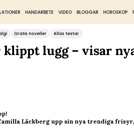
LATIONER
HANDARBETE
VIDEO
BLOGGAR
HOROSKOP
algi
Gratis noveller
Allas testar
klippt lugg – visar ny
pp!
Camilla Läckberg upp sin nya trendiga frisyr,