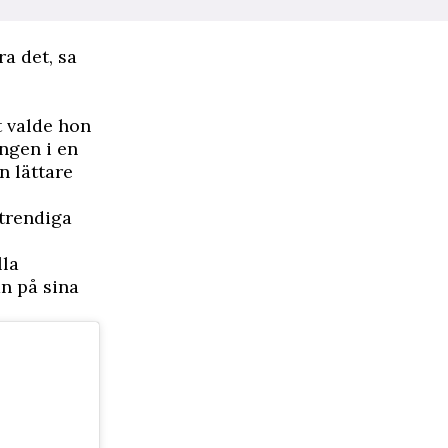
a det, sa
t valde hon
ongen i en
n lättare
 trendiga
lla
an på sina