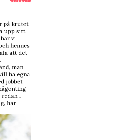
r på krutet
a upp sitt
har vi
 och hennes
la att det
.
känd, man
vill ha egna
ed jobbet
 någonting
 redan i
g, har