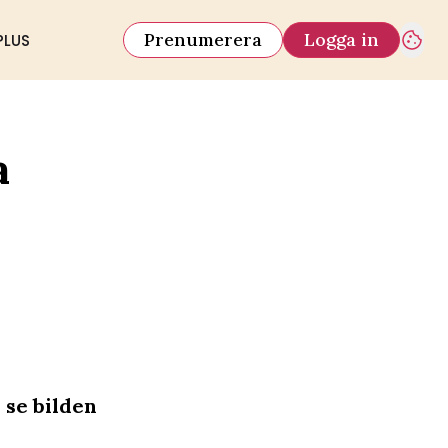
Prenumerera
Logga in
PLUS
a
 se bilden