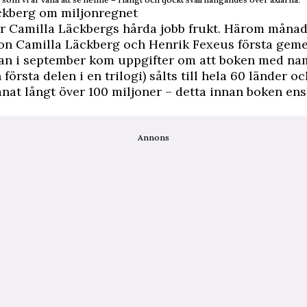
ckberg om miljonregnet
r Camilla Läckbergs hårda jobb frukt. Härom månad
uon Camilla Läckberg och Henrik Fexeus första ge
an i september kom uppgifter om att boken med n
första delen i en trilogi) sålts till hela 60 länder oc
änat långt över 100 miljoner – detta innan boken ens
Annons