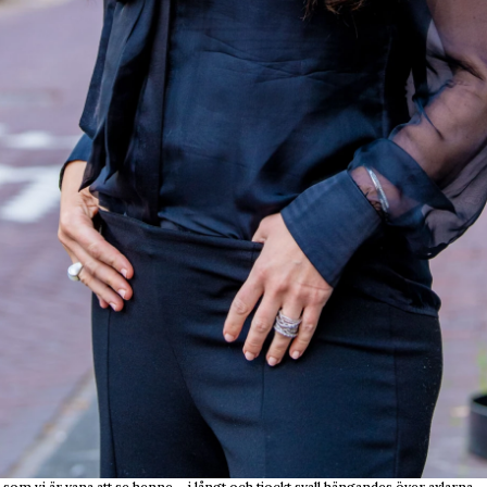
som vi är vana att se henne – i långt och tjockt svall hängandes över axlarna.