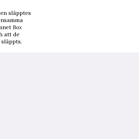
en släpptes
mensamma
amnet
Box
h att de
 släppts.