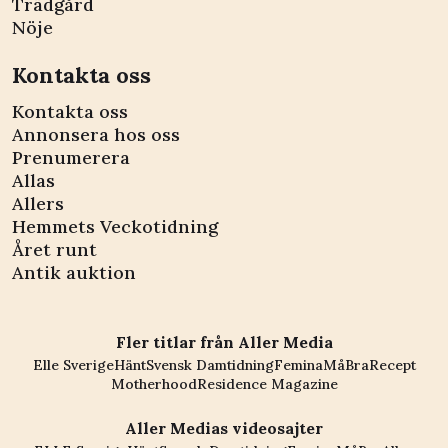
Trädgård
Nöje
Kontakta oss
Kontakta oss
Annonsera hos oss
Prenumerera
Allas
Allers
Hemmets Veckotidning
Året runt
Antik auktion
Fler titlar från Aller Media
Elle Sverige
Hänt
Svensk Damtidning
Femina
MåBra
Recept
Motherhood
Residence Magazine
Aller Medias videosajter