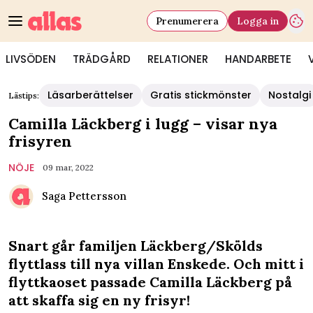
Prenumerera
Logga in
LIVSÖDEN
TRÄDGÅRD
RELATIONER
HANDARBETE
Läsarberättelser
Gratis stickmönster
Nostalgi
Lästips:
Camilla Läckberg i lugg – visar nya
frisyren
NÖJE
09 mar, 2022
Saga Pettersson
Snart går familjen Läckberg/Skölds
flyttlass till nya villan Enskede. Och mitt i
flyttkaoset passade Camilla Läckberg på
att skaffa sig en ny frisyr!