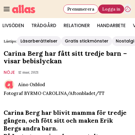
Prenumerera
Logga in
LIVSÖDEN
TRÄDGÅRD
RELATIONER
HANDARBETE
Läsarberättelser
Gratis stickmönster
Nostalgi
Lästips:
Carina Berg har fått sitt tredje barn –
visar bebislyckan
NÖJE
12 mar, 2021
Aino Oxblod
Fotograf
BYRMO CAROLINA/Aftonbladet/TT
Carina Berg har blivit mamma för tredje
gången, och fött sitt och maken Erik
Bergs andra barn.