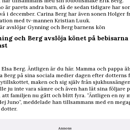
har tillsammans med sin fotbollsmake Erik Berg.
o är parets andra barn, då de sedan tidigare har so
två i december. Carina Berg har även sonen Holger f
lation med tv-mannen Kristian Luuk.
är avslöjar Gynning och Berg barnens kön
ing och Berg avslöja könet på bebisarna 
ast
 Elsa Berg. Äntligen är du här. Mamma och pappa äls
a Berg på sina sociala medier dagen efter dotterns fö
nytillskottet, maken och sig själv från sjukhussänge
lle ju inte vara sämre och även han lät sina följare 
 att familjen nu gått och blitt fyra. ”Äntligen en ny
 Hej Juno”, meddelade han tillsammans med en mega
 dotter
.
Annons