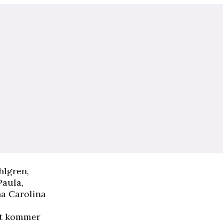
hlgren,
Paula,
na Carolina
rt kommer