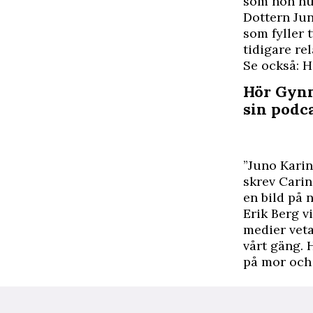
som hon nu 
Dottern Jun
som fyller 
tidigare re
Se också: H
Hör Gynn
sin podc
”Juno Karin
skrev Carin
en bild på 
Erik Berg vi
medier veta
vårt gäng.
på mor och