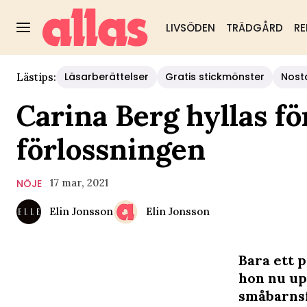
LIVSÖDEN
TRÄDGÅRD
RE
Läsarberättelser
Gratis stickmönster
Nost
Lästips:
Carina Berg hyllas för
förlossningen
17 mar, 2021
NÖJE
Elin Jonsson
Elin Jonsson
Bara ett p
hon nu up
småbarnsf