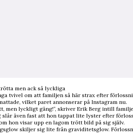
 trötta men ack så lyckliga
nga tvivel om att familjen så här strax efter förlossn
attade, vilket paret annonserar på Instagram nu.
ött, men lyckligt gäng!”, skriver Erik Berg intill familj
 slår även fast att hon tappat lite lyster efter förlo
om hon visar upp en lagom trött bild på sig själv.
gsglow skiljer sig lite från graviditetsglow. Förlos