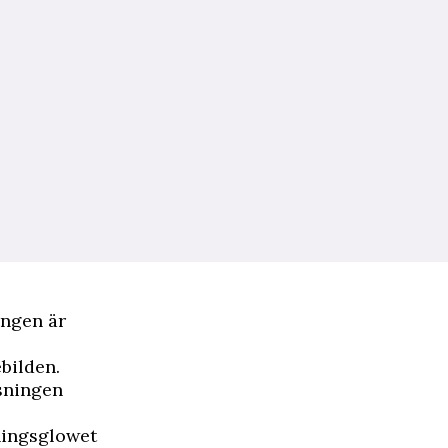
ingen är
ebilden.
ssningen
sningsglowet