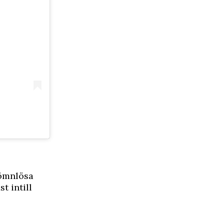
sömnlösa
t intill