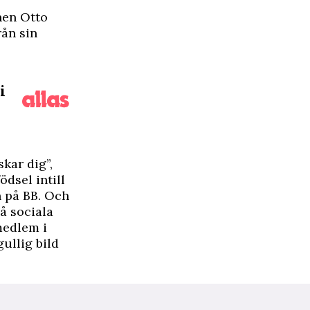
nen Otto
rån sin
i
kar dig”,
dsel intill
n på BB. Och
på sociala
 medlem i
gullig
bild