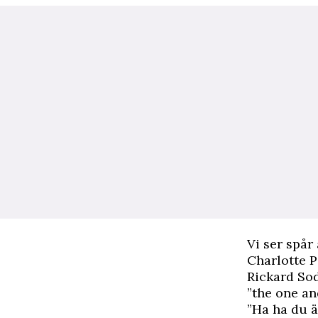
Vi ser spår
Charlotte P
Rickard Sod
”the one an
”Ha ha du 