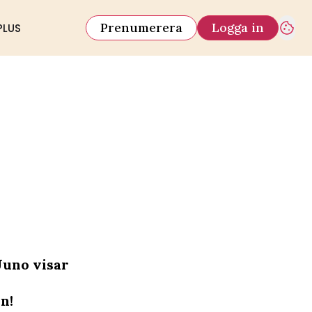
Prenumerera
Logga in
PLUS
Juno visar
n!