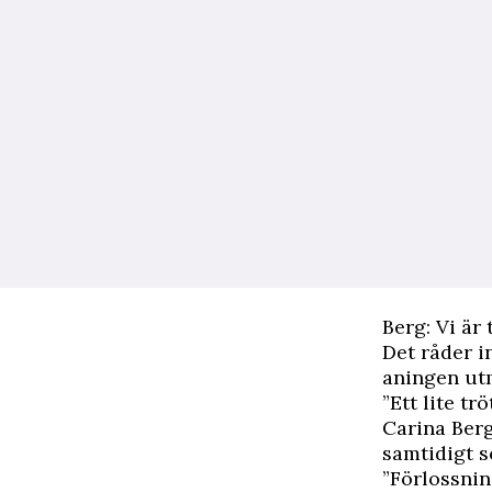
Berg: Vi är
Det råder i
aningen utm
”Ett lite tr
Carina Berg
samtidigt s
”Förlossnin