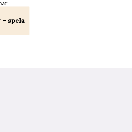
mar!
– spela