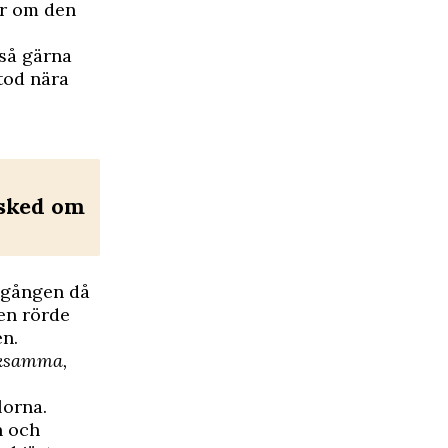
er om den
 så gärna
stod nära
esked om
a gången då
en rörde
en.
acksamma,
lorna.
n
och