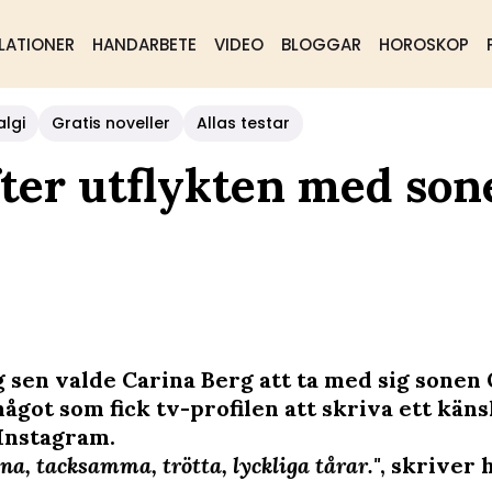
LATIONER
HANDARBETE
VIDEO
BLOGGAR
HOROSKOP
algi
Gratis noveller
Allas testar
efter utflykten med so
g sen valde Carina Berg att ta med sig sonen
något som fick tv-profilen att skriva ett kän
 Instagram.
sna, tacksamma, trötta, lyckliga tårar."
, skriver 