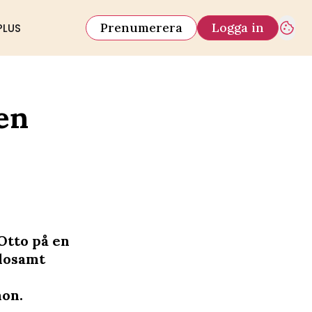
Prenumerera
Logga in
PLUS
nen
 Otto på en
slosamt
hon.