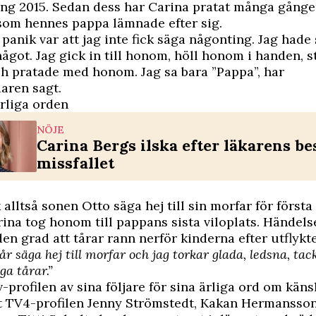
ing 2015. Sedan dess har Carina pratat många gång
som hennes pappa lämnade efter sig.
 panik var att jag inte fick säga någonting. Jag hade
något. Jag gick in till honom, höll honom i handen, 
h pratade med honom. Jag sa bara ”Pappa”, har
aren sagt.
ärliga orden
NÖJE
Carina Bergs ilska efter läkarens b
missfallet
 alltså sonen Otto säga hej till sin morfar för först
a tog honom till pappans sista viloplats. Händels
den grad att tårar rann nerför kinderna efter utflykt
år säga hej till morfar och jag torkar glada, ledsna, t
iga tårar.”
v-profilen av sina följare för sina ärliga ord om käns
t TV4-profilen Jenny Strömstedt, Kakan Hermansso