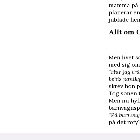
mamma på s
planerar e
jublade hen
Allt om 
Men livet s
med sig om 
“Hur jag trä
bebis panik
skrev hon p
Tog sonen t
Men nu hyll
barnvagnspr
“På barnvag
på det rofyl