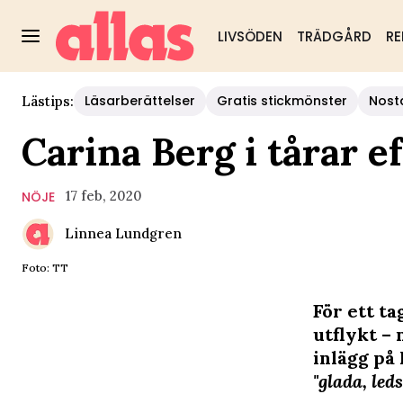
LIVSÖDEN
TRÄDGÅRD
RE
Läsarberättelser
Gratis stickmönster
Nost
Lästips:
Carina Berg i tårar 
17 feb, 2020
NÖJE
Linnea Lundgren
Foto: TT
För ett ta
utflykt – 
inlägg på
"glada, led