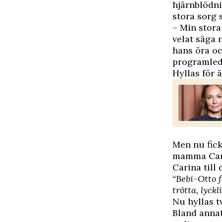
hjärnblödn
stora sorg 
– Min stora
velat säga 
hans öra oc
programled
Hyllas för 
Men nu fick
mamma Carin
Carina till 
“Bebi-Otto f
trötta, lyckl
Nu hyllas t
Bland anna