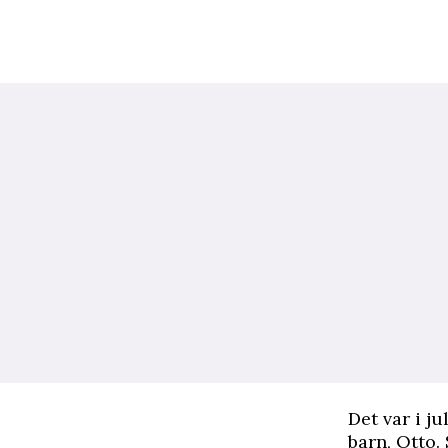
D
et var i j
barn, Otto.