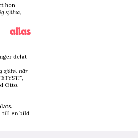
tt hon
g själva,
ånger delat
g självt när
TTETYST!”
,
d Otto.
lats.
 till en bild