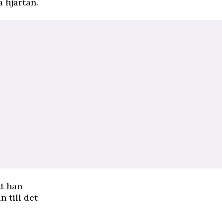
 hjärtan.
tt han
 till det