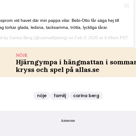
prom vid havet där min pappa vilar. Bebi-Otto får säga hej till
ag torkar glada, ledsna, tacksamma, trötta, lyckliga tårar.
ed by
Carina Berg
(@carinalillyberg) on
Feb 3, 2020 at 3:49am PST
NÖJE
Hjärngympa i hängmattan i sommar 
kryss och spel på allas.se
nöje
familj
carina berg
Annons