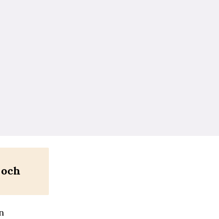
 och
n