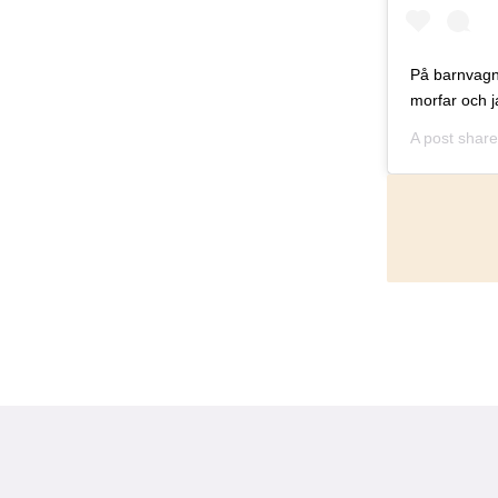
På barnvagns
morfar och j
A post shar