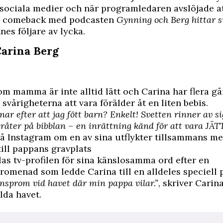
ociala medier och när programledaren avslöjade a
n comeback med podcasten
Gynning och Berg hittar si
nes följare av lycka.
Carina Berg
om mamma är inte alltid lätt och Carina har flera g
svårigheterna att vara förälder åt en liten bebis.
nar efter att jag fött barn? Enkelt! Svetten rinner av si
gråter på bibblan – en inrättning känd för att vara JÄ
å Instagram om en av sina utflykter tillsammans me
ill pappans gravplats
as tv-profilen för sina känslosamma ord efter en
omenad som ledde Carina till en alldeles speciell p
nsprom vid havet där min pappa vilar.”
, skriver Carina
lda havet.