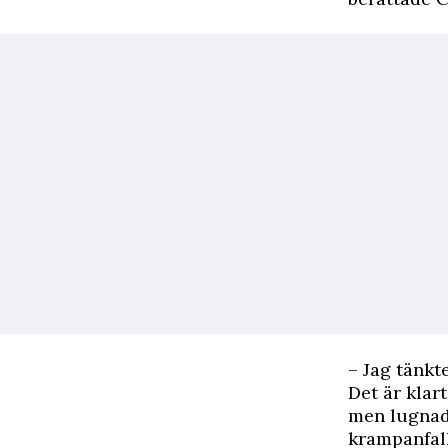
– Jag tänkt
Det är klart
men lugnade
krampanfall