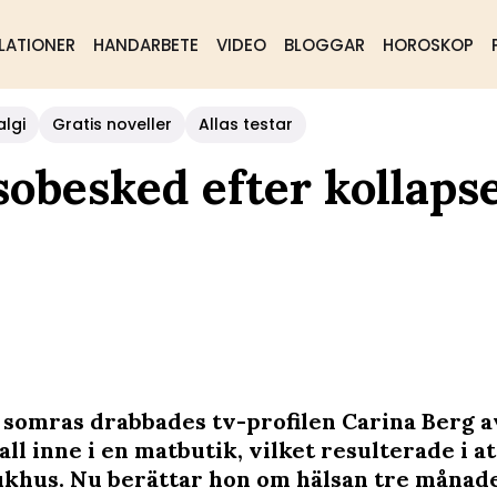
LATIONER
HANDARBETE
VIDEO
BLOGGAR
HOROSKOP
algi
Gratis noveller
Allas testar
sobesked efter kollapse
i somras drabbades tv-profilen Carina Berg a
l inne i en matbutik, vilket resulterade i at
sjukhus. Nu berättar hon om hälsan tre månad