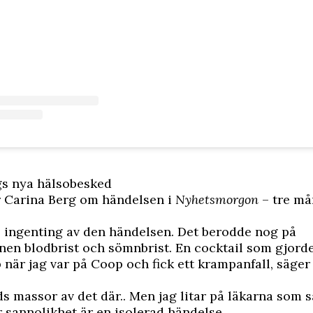
gs nya hälsobesked
r
Carina Berg om händelsen
i
Nyhetsmorgon
– tre må
 ingenting av den händelsen. Det berodde nog på
en blodbrist och sömnbrist. En cocktail som gjorde
 när jag var på Coop och fick ett krampanfall, säger
s massor av det där.. Men jag litar på läkarna som s
 sannolikhet är en isolerad händelse.