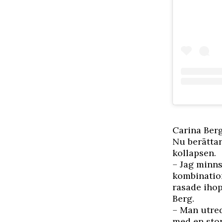
Carina Ber
Nu berätta
kollapsen.
– Jag minns
kombination
rasade ihop
Berg.
– Man utred
med en stor