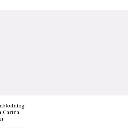
rnblödning.
sa Carina
en