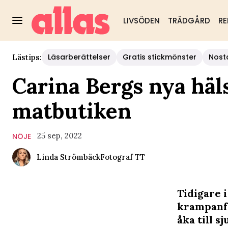
LIVSÖDEN
TRÄDGÅRD
RE
Läsarberättelser
Gratis stickmönster
Nost
Lästips:
Carina Bergs nya häl
matbutiken
25 sep, 2022
NÖJE
Linda Strömbäck
Fotograf
TT
Tidigare 
krampanfal
åka till 