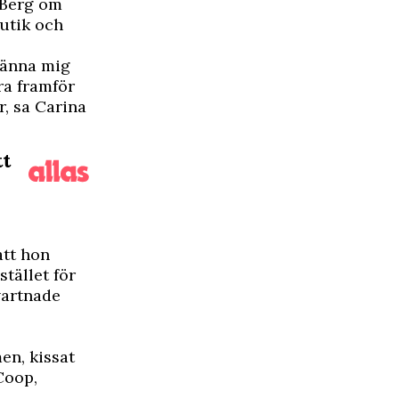
 Berg om
utik och
känna mig
ra framför
r, sa Carina
tt
att hon
tället för
vartnade
en, kissat
Coop,