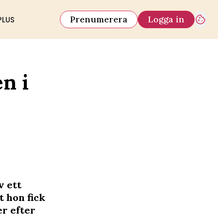
Prenumerera
Logga in
PLUS
n i
v ett
t hon fick
er efter