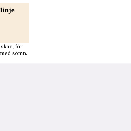
linje
skan, för
gt med sömn.