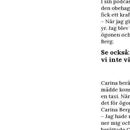
I
sin podca
den obehag
fick ett kra
– När jag g
yr. Jag ble
ögonen och 
Berg.
Se också:
vi inte v
Carina berä
mådde konst
en taxi. Nä
det för ögo
Carina Ber
– Jag hade 
ner mig och
berättade C