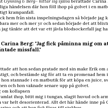
st
Gynning & Berg– hittar sig själva
berättade Carina
liga
händelsen där hon föll ihop
på golvet i en matb
ftigt krampanfall.
ick hem från sista inspelningsdagen så började jag 
v bara mer och mer yr och sedan började det att blixt
jag tänkte att det var ett jävla blodsockerfall jag ha
 Carina Berg: "Jag fick påminna mig om a
äntade missfall."
ttade att hon sedan pratade med sin make Erik om 
igt, och bestämde sig för att ta en promenad hem is
r hon stannade i en matbutik för att köpa en juice, s
nen och hon vaknade senare upp på golvet.
g om kollapsen
ramlat ihop, bitit mig i tungan, slagit huvud och arm
 var helt desorienterad. Allt det här hände inne på 
arina och att hon fick föras till sjukhus.