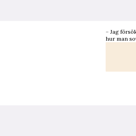
– Jag försö
hur man sov