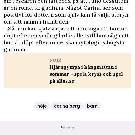
sin research och fått reda på att Juno dessutom
är en romersk gudinna. Något Carina ser som
positivt för dottern som själv kan få välja storyn
om sitt namn i framtiden.
– Så hon kan själv välja; vill hon säga att hon är
döpt efter en smörig bulle eller vill hon säga att
hon är döpt efter romerska mytologins högsta
gudinna.
NÖJE
Hjärngympa i hängmattan i
sommar – spela kryss och spel
på allas.se
nöje
carina berg
barn
Annons