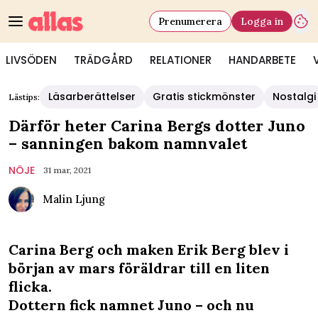
Prenumerera
Logga in
LIVSÖDEN
TRÄDGÅRD
RELATIONER
HANDARBETE
Läsarberättelser
Gratis stickmönster
Nostalgi
Lästips:
Därför heter Carina Bergs dotter Juno
– sanningen bakom namnvalet
NÖJE
31 mar, 2021
Malin Ljung
Carina Berg och maken Erik Berg blev i
början av mars föräldrar till en liten
flicka.
Dottern fick namnet Juno – och nu