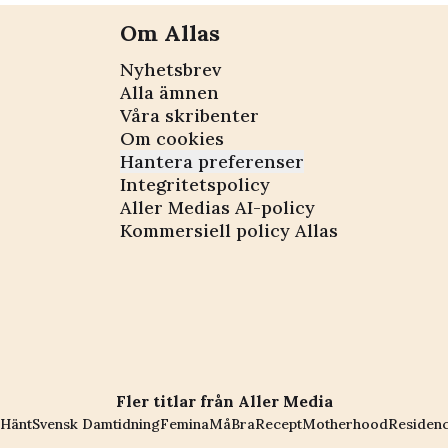
Om Allas
Nyhetsbrev
Alla ämnen
Våra skribenter
Om cookies
Hantera preferenser
Integritetspolicy
Aller Medias AI-policy
Kommersiell policy Allas
Fler titlar från Aller Media
Hänt
Svensk Damtidning
Femina
MåBra
Recept
Motherhood
Residen