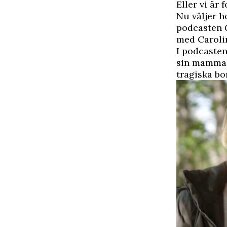
Eller vi är 
Nu väljer h
podcasten
G
med
Caroli
I podcasten
sin mamma f
tragiska bo