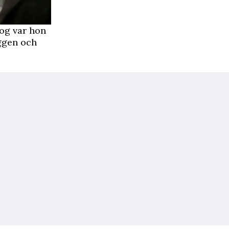
og var hon
yggen och