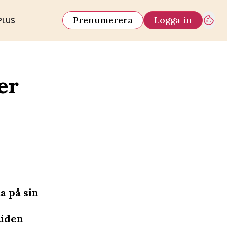
Prenumerera
Logga in
PLUS
er
a på sin
tiden