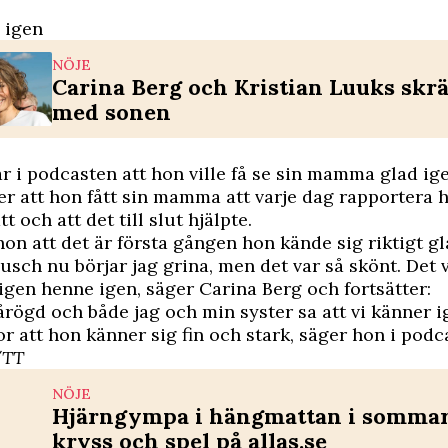
g igen
NÖJE
Carina Berg och Kristian Luuks skr
med sonen
r i podcasten att hon ville få se sin mamma glad ige
ter att hon fått sin mamma att varje dag rapportera
t och att det till slut hjälpte.
hon att det är första gången hon kände sig riktigt g
usch nu börjar jag grina, men det var så skönt. Det va
igen henne igen, säger Carina Berg och fortsätter:
tårögd och både jag och min syster sa att vi känner 
ror att hon känner sig fin och stark, säger hon i podc
/TT
NÖJE
Hjärngympa i hängmattan i sommar 
kryss och spel på allas.se