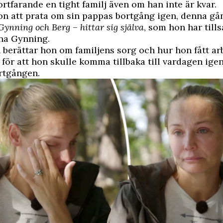
fortfarande en tight familj även om han inte är kvar.
on att prata om sin pappas bortgång igen, denna gå
ynning och Berg
–
hittar sig själva
, som hon har til
na Gynning.
 berättar hon om familjens sorg och hur hon fått a
ör att hon skulle komma tillbaka till vardagen igen
rtgången.