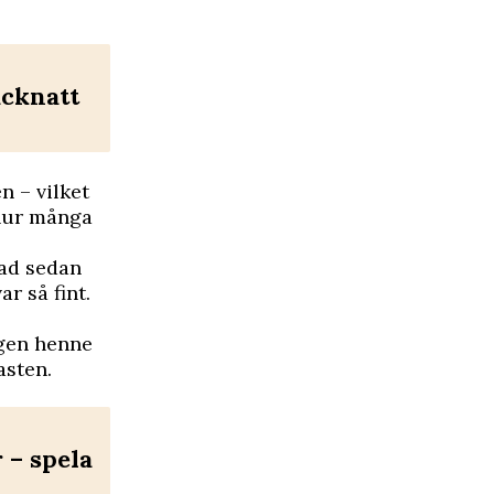
äcknatt
n – vilket
 hur många
lad sedan
r så fint.
igen henne
asten.
– spela