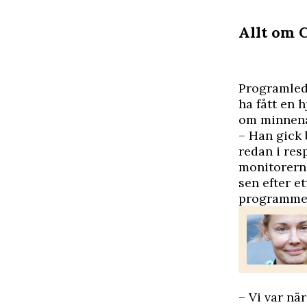
Allt om 
P
rogramleda
ha fått en 
om minnena
– Han gick 
redan i res
monitorerna
sen efter e
programmet
– Vi var nä