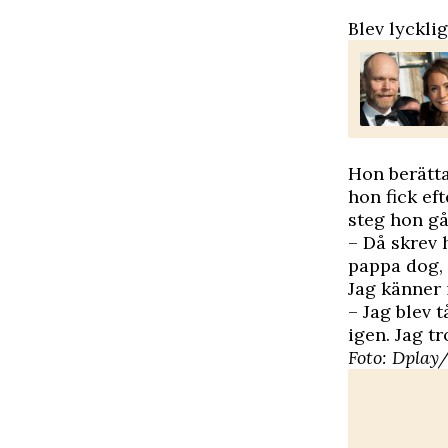
Blev lyckli
Hon berätta
hon fick ef
steg hon gåt
– Då skrev 
pappa dog, 
Jag känner 
– Jag blev 
igen. Jag t
Foto: Dplay