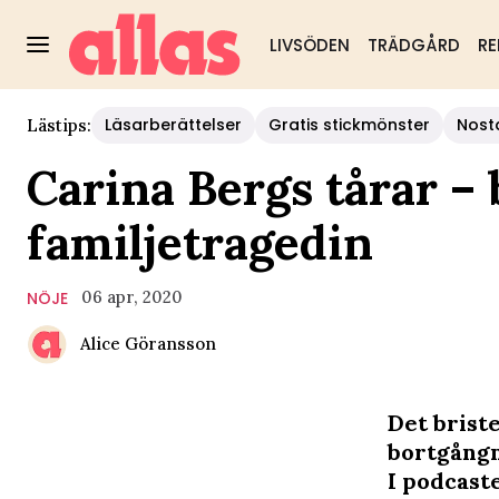
LIVSÖDEN
TRÄDGÅRD
RE
Läsarberättelser
Gratis stickmönster
Nost
Lästips:
Carina Bergs tårar –
familjetragedin
06 apr, 2020
NÖJE
Alice Göransson
Det brist
bortgångn
I podcast