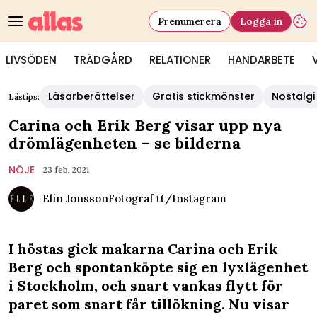
Prenumerera
Logga in
LIVSÖDEN
TRÄDGÅRD
RELATIONER
HANDARBETE
Läsarberättelser
Gratis stickmönster
Nostalgi
Lästips:
Carina och Erik Berg visar upp nya
drömlägenheten – se bilderna
NÖJE
23 feb, 2021
Elin Jonsson
Fotograf
tt/Instagram
I höstas gick makarna Carina och Erik
Berg och spontanköpte sig en lyxlägenhet
i Stockholm, och snart vankas flytt för
paret som snart får tillökning. Nu visar