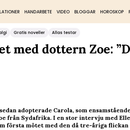
LATIONER
HANDARBETE
VIDEO
BLOGGAR
HOROSKOP
algi
Gratis noveller
Allas testar
et med dottern Zoe: ”D
r sedan adopterade Carola, som ensamståen
e från Sydafrika. I en stor intervju med Ell
om första mötet med den då tre-åriga flickan