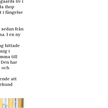
aards liv i
la ihop
t i fängelse
r sedan från
a. I en ny
jag hittade
mig i
amma till
. Den har
n och
ående att
sekund