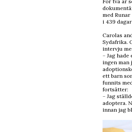
F
ör två år s
dokumentä
med Runar S
i 439 dagar
Carolas and
Sydafrika.
intervju m
– Jag hade e
ingen man j
adoptionskö
ett barn so
funnits med
fortsätter:
– Jag ställ
adoptera. N
innan jag b