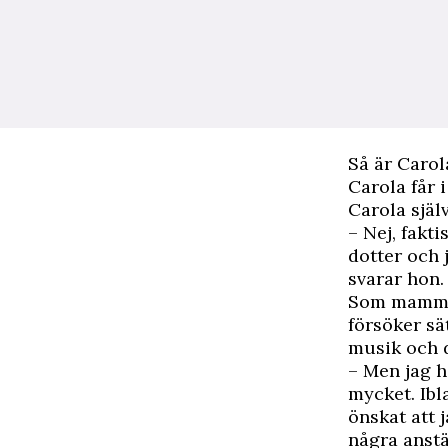
Så är Car
Carola får 
Carola själ
– Nej, fakt
dotter och 
svarar hon.
Som mamma 
försöker sä
musik och d
– Men jag h
mycket. Ibla
önskat att 
några anstä