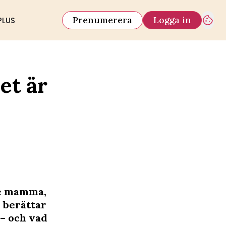
Prenumerera
Logga in
PLUS
et är
de mamma,
e berättar
 – och vad