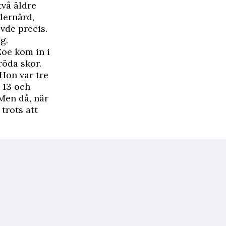
två äldre
dernärd,
vde precis.
g.
Zoe kom in i
öda skor.
 Hon var tre
 13 och
 Men då, när
trots att