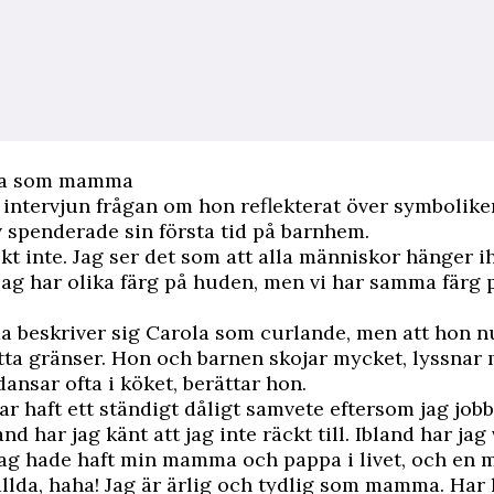
ola som mamma
i intervjun frågan om hon reflekterat över symboliken
v spenderade sin första tid på barnhem.
iskt inte. Jag ser det som att alla människor hänger i
jag har olika färg på huden, men vi har samma färg p
beskriver sig Carola som curlande, men att hon 
tta gränser. Hon och barnen skojar mycket, lyssnar
ansar ofta i köket, berättar hon.
ar haft ett ständigt dåligt samvete eftersom jag jobb
nd har jag känt att jag inte räckt till. Ibland har jag
jag hade haft min mamma och pappa i livet, och en 
llda, haha! Jag är ärlig och tydlig som mamma. Har 