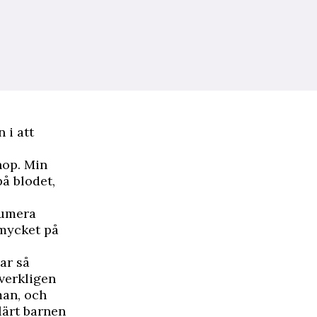
 i att
hop. Min
å blodet,
numera
 mycket på
ar så
 verkligen
man, och
lärt barnen