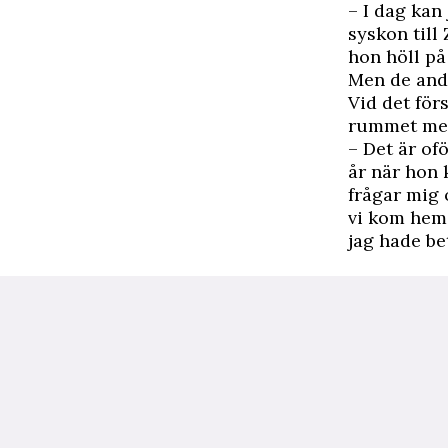
– I dag kan
syskon till
hon höll på
Men de andr
Vid det för
rummet med
– Det är of
år när hon 
frågar mig 
vi kom hem 
jag hade be