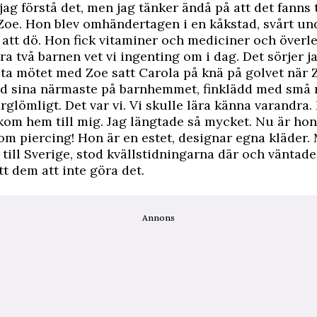
 jag förstå det, men jag tänker ändå på att det fanns 
 Zoe. Hon blev omhändertagen i en kåkstad, svårt un
 att dö. Hon fick vitaminer och mediciner och överle
a två barnen vet vi ingenting om i dag. Det sörjer ja
sta mötet med Zoe satt Carola på knä på golvet när 
 sina närmaste på barnhemmet, finklädd med små r
örglömligt. Det var vi. Vi skulle lära känna varandra.
kom hem till mig. Jag längtade så mycket. Nu är hon
om piercing! Hon är en estet, designar egna kläder.
till Sverige, stod kvällstidningarna där och väntade 
tt dem att inte göra det.
Annons