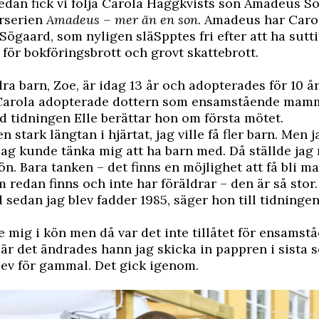
edan fick vi följa
Carola Häggkvists
son Amadeus Sög
rserien
Amadeus – mer än en son
. Amadeus har Caro
ögaard, som nyligen släSpptes fri efter att ha sutti
 för bokföringsbrott och grovt skattebrott.
ra barn, Zoe, är idag 13 år och adopterades för 10 å
 Carola adopterade dottern som ensamstående mamm
ed
tidningen Elle
berättar hon om första mötet.
n stark längtan i hjärtat, jag ville få fler barn. Men 
ag kunde tänka mig att ha barn med. Då ställde jag 
n. Bara tanken – det finns en möjlighet att få bli m
m redan finns och inte har föräldrar – den är så stor
 sedan jag blev fadder 1985, säger hon till tidninge
de mig i kön men då var det inte tillåtet för ensamst
är det ändrades hann jag skicka in pappren i sista 
lev för gammal. Det gick igenom.