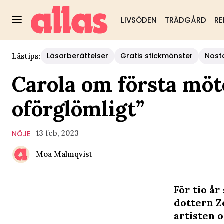
LIVSÖDEN
TRÄDGÅRD
RE
Läsarberättelser
Gratis stickmönster
Nost
Lästips:
Carola om första möt
oförglömligt”
13 feb, 2023
NÖJE
Moa Malmqvist
För tio å
dottern Zo
artisten 