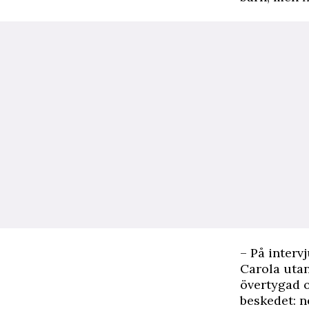
– På interv
Carola utan
övertygad o
beskedet: n