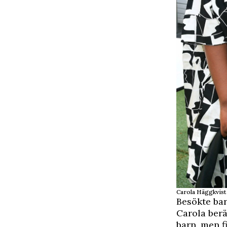
Carola Häggkvis
Besökte b
Carola berä
barn, men f