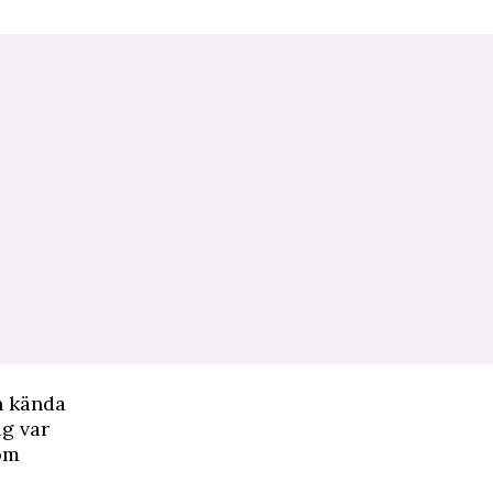
n kända
ag var
kom