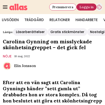
Prenumerera
Logga in
LIVSÖDEN
TRÄDGÅRD
RELATIONER
HANDARBETE
Läsarberättelser
Gratis stickmönster
Nostalgi
Lästips:
Carolina Gynning om misslyckade
skönhetsingreppet – det gick fel
NÖJE
18 maj, 2022
Elin Jonsson
Efter att en vän sagt att Carolina
Gynnings händer ”sett gamla ut”
drabbades hon av stora komplex. Då tog
hon beslutet att göra ett skönhetsingrepp