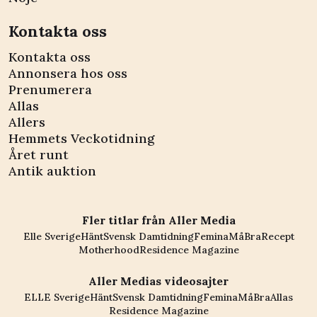
Kontakta oss
Kontakta oss
Annonsera hos oss
Prenumerera
Allas
Allers
Hemmets Veckotidning
Året runt
Antik auktion
Fler titlar från Aller Media
Elle Sverige
Hänt
Svensk Damtidning
Femina
MåBra
Recept
Motherhood
Residence Magazine
Aller Medias videosajter
ELLE Sverige
Hänt
Svensk Damtidning
Femina
MåBra
Allas
Residence Magazine