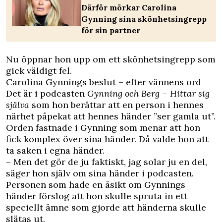
Därför mörkar Carolina
Gynning sina skönhetsingrepp
för sin partner
Nu öppnar hon upp om ett skönhetsingrepp som
gick väldigt fel.
Carolina Gynnings beslut – efter vännens ord
Det är i podcasten
Gynning och Berg – Hittar sig
själva
som hon berättar att en person i hennes
närhet påpekat att hennes händer ”ser gamla ut”.
Orden fastnade i Gynning som menar att hon
fick komplex över sina händer. Då valde hon att
ta saken i egna händer.
– Men det gör de ju faktiskt, jag solar ju en del,
säger hon själv om sina händer i podcasten.
Personen som hade en åsikt om Gynnings
händer förslog att hon skulle spruta in ett
speciellt ämne som gjorde att händerna skulle
slätas ut.