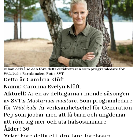
Vi kan också se den före detta elitidrottaren som programledare för
Wild kids
i Barnkanalen. Foto: SVT
Detta är Carolina Klüft
Namn:
Carolina Evelyn Klüft.
Aktuell:
Är en av deltagarna i nionde säsongen
av SVT:s
Mästarnas mästare
. Som programledare
för
Wild kids
. Är verksamhetschef för Generation
Pep som jobbar med att få barn och ungdomar
att röra sig mer och äta hälsosammare.
Ålder:
36.
Yrke:
Före detta elitidrottare, föreläsare,