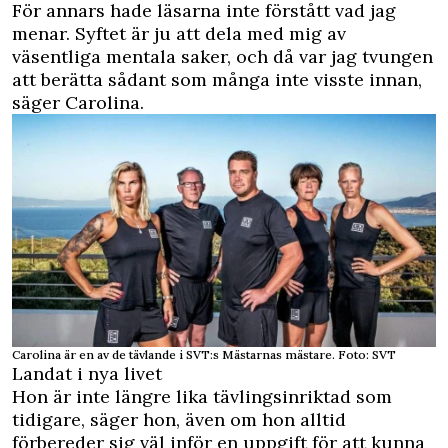
För annars hade läsarna inte förstått vad jag
menar. Syftet är ju att dela med mig av
väsentliga mentala saker, och då var jag tvungen
att berätta sådant som många inte visste innan,
säger Carolina.
Carolina är en av de tävlande i SVT:s Mästarnas mästare. Foto: SVT
Landat i nya livet
Hon är inte längre lika tävlingsinriktad som
tidigare, säger hon, även om hon alltid
förbereder sig väl inför en uppgift för att kunna