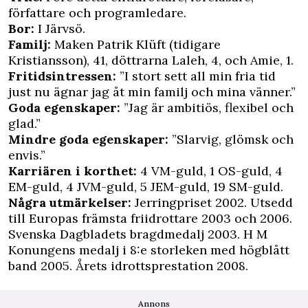
författare och programledare.
Bor:
I Järvsö.
Familj:
Maken Patrik Klüft (tidigare
Kristiansson), 41, döttrarna Laleh, 4, och Amie, 1.
Fritidsintressen:
”I stort sett all min fria tid
just nu ägnar jag åt min familj och mina vänner.”
Goda egenskaper:
”Jag är ambitiös, flexibel och
glad.”
Mindre goda egenskaper:
”Slarvig, glömsk och
envis.”
Karriären i korthet:
4 VM-guld, 1 OS-guld, 4
EM-guld, 4 JVM-guld, 5 JEM-guld, 19 SM-guld.
Några utmärkelser:
Jerringpriset 2002. Utsedd
till Europas främsta friidrottare 2003 och 2006.
Svenska Dagbladets bragdmedalj 2003. H M
Konungens medalj i 8:e storleken med högblått
band 2005. Årets idrottsprestation 2008.
Annons