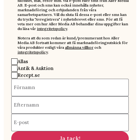
skönhet, mat, resor mm. via e-post eller sms från Aller Media
AB. E-post och sms kan också innehålla nyheter,
marknadsföring och erbjudanden från våra
samarbetspartners. Vill du sluta få dessa e-post eller sms kan
du trycka "Avregistrera" i nyhetsbrevet eller sms. För att få
veta mer om hur Aller Media AB behandlar dina uppgifter kan
du läsa vår
integritetspolicy
.
Notera att du som redan är kund/prenumerant hos Aller
Media AB fortsatt kommer att få marknadsföringsutskick för
våra produkter enligt våra
allmänna villkor
och
integritetspolicy
.
Allas
Antik & Auktion
Recept.se
Förnamn
Efternamn
E-post
Ja tack!