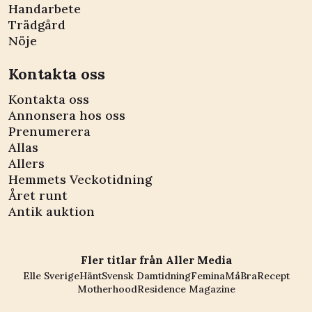
Handarbete
Trädgård
Nöje
Kontakta oss
Kontakta oss
Annonsera hos oss
Prenumerera
Allas
Allers
Hemmets Veckotidning
Året runt
Antik auktion
Fler titlar från Aller Media
Elle Sverige
Hänt
Svensk Damtidning
Femina
MåBra
Recept
Motherhood
Residence Magazine