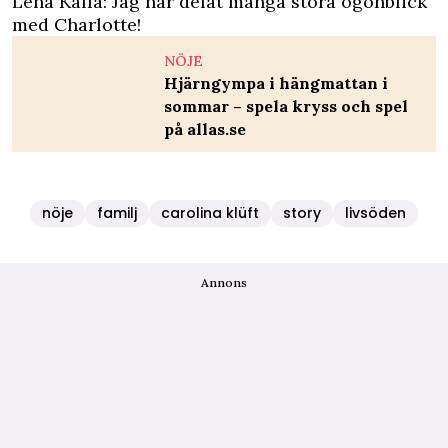
Lena Kalla: Jag har delat många stora ögonblick
med Charlotte!
NÖJE
Hjärngympa i hängmattan i
sommar – spela kryss och spel
på allas.se
nöje
familj
carolina klüft
story
livsöden
Annons