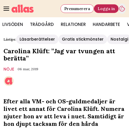
Prenumerera
Logga in
LIVSÖDEN
TRÄDGÅRD
RELATIONER
HANDARBETE
Läsarberättelser
Gratis stickmönster
Nostalgi
Lästips:
Carolina Klüft: ”Jag var tvungen att
berätta”
NÖJE
06 mar, 2019
Efter alla VM- och OS-guldmedaljer är
livet ett annat för Carolina Klüft. Numera
njuter hon av att leva i nuet. Samtidigt är
hon djupt tacksam för den hårda