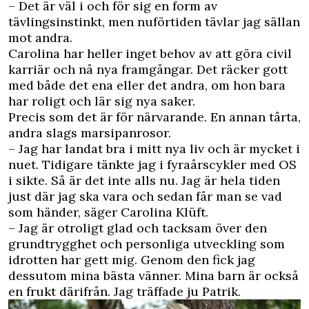
– Det är väl i och för sig en form av
tävlingsinstinkt, men nuförtiden tävlar jag sällan
mot andra.
Carolina har heller inget behov av att göra civil
karriär och nå nya framgångar. Det räcker gott
med både det ena eller det andra, om hon bara
har roligt och lär sig nya saker.
Precis som det är för närvarande. En annan tårta,
andra slags marsipanrosor.
– Jag har landat bra i mitt nya liv och är mycket i
nuet. Tidigare tänkte jag i fyraårscykler med OS
i sikte. Så är det inte alls nu. Jag är hela tiden
just där jag ska vara och sedan får man se vad
som händer, säger Carolina Klüft.
– Jag är otroligt glad och tacksam över den
grundtrygghet och personliga utveckling som
idrotten har gett mig. Genom den fick jag
dessutom mina bästa vänner. Mina barn är också
en frukt därifrån. Jag träffade ju Patrik.