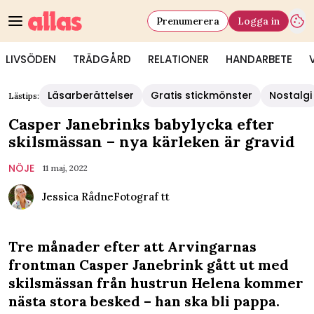
Prenumerera
Logga in
LIVSÖDEN
TRÄDGÅRD
RELATIONER
HANDARBETE
Läsarberättelser
Gratis stickmönster
Nostalgi
Lästips:
Casper Janebrinks babylycka efter
skilsmässan – nya kärleken är gravid
NÖJE
11 maj, 2022
Jessica Rådne
Fotograf
tt
Tre månader efter att Arvingarnas
frontman Casper Janebrink gått ut med
skilsmässan från hustrun Helena kommer
nästa stora besked – han ska bli pappa.