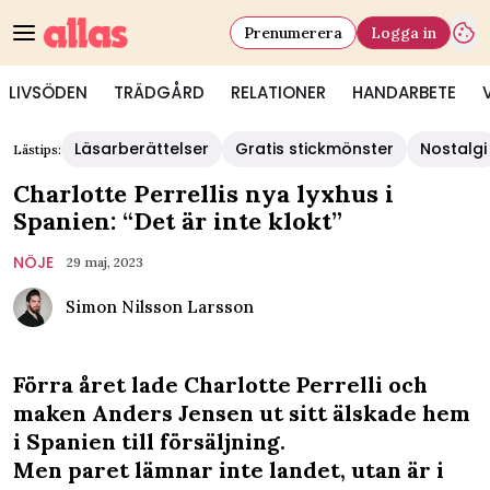
Prenumerera
Logga in
LIVSÖDEN
TRÄDGÅRD
RELATIONER
HANDARBETE
Läsarberättelser
Gratis stickmönster
Nostalgi
Lästips:
Charlotte Perrellis nya lyxhus i
Spanien: “Det är inte klokt”
NÖJE
29 maj, 2023
Simon Nilsson Larsson
Förra året lade Charlotte Perrelli och
maken Anders Jensen ut sitt älskade hem
i Spanien till försäljning.
Men paret lämnar inte landet, utan är i