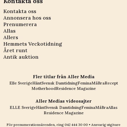
Kontakta oss
Kontakta oss
Annonsera hos oss
Prenumerera
Allas
Allers
Hemmets Veckotidning
Året runt
Antik auktion
Fler titlar från Aller Media
Elle Sverige
Hänt
Svensk Damtidning
Femina
MåBra
Recept
Motherhood
Residence Magazine
Aller Medias videosajter
ELLE Sverige
Hänt
Svensk Damtidning
Femina
MåBra
Allas
Residence Magazine
För prenumerationsärenden, ring
042 444 30 00
• Ansvarig utgivare