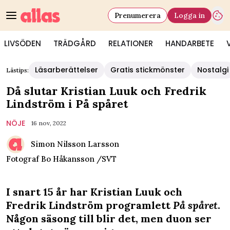
Prenumerera
Logga in
LIVSÖDEN
TRÄDGÅRD
RELATIONER
HANDARBETE
Läsarberättelser
Gratis stickmönster
Nostalgi
Lästips:
Då slutar Kristian Luuk och Fredrik
Lindström i På spåret
NÖJE
16 nov, 2022
Simon Nilsson Larsson
Fotograf
Bo Håkansson /SVT
I snart 15 år har Kristian Luuk och
Fredrik Lindström programlett
På spåret
.
Någon säsong till blir det, men duon ser