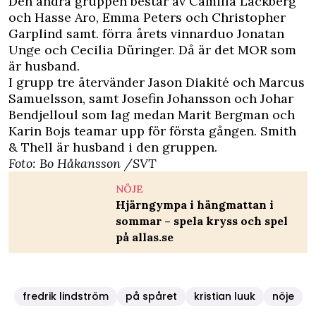
Den andra gruppen består av Camilla Läckberg
och Hasse Aro, Emma Peters och Christopher
Garplind samt. förra årets vinnarduo Jonatan
Unge och Cecilia Düringer. Då är det MOR som
är husband.
I grupp tre återvänder Jason Diakité och Marcus
Samuelsson, samt Josefin Johansson och Johar
Bendjelloul som lag medan Marit Bergman och
Karin Bojs teamar upp för första gången. Smith
& Thell är husband i den gruppen.
Foto:
Bo Håkansson
/
SVT
NÖJE
Hjärngympa i hängmattan i
sommar – spela kryss och spel
på allas.se
fredrik lindström
på spåret
kristian luuk
nöje