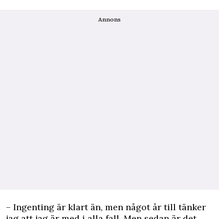
Annons
– Ingenting är klart än, men något år till tänker
jag att jag är med i alla fall. Men sedan är det