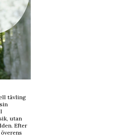
ll tävling
sin
l
ik, utan
lden. Efter
 överens