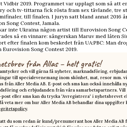
 Vidbir 2019. Programmet var upplagt som så att e
y och tv-tittarna fick rösta fram sex tävlande, tre s
mifinaler, till finalen. I juryn satt bland annat 2016 
on Song Contest, Jamala.
kar inte Ukraina någon artist till Eurovision Song C
orades så en vinnare: sångerskan Maruv med låten
Si
rt efter finalen kom beskedet från UA:PBC:
Man dro
ån Eurovision Song Contest 2019
.
etsbrev från Allas – helt gratis!
 samtycker och vill gärna få nyheter, marknadsföring, erbjud
ingar till specialevenemang inom skönhet, mat, resor mm. vi
ms från Aller Media AB. E-post och sms kan också innehålla n
sföring och erbjudanden från våra samarbetspartners. Vill d
-post eller sms kan du trycka "Avregistrera" i nyhetsbrevet e
 få veta mer om hur Aller Media AB behandlar dina uppgifter 
egritetspolicy
.
att du som redan är kund/prenumerant hos Aller Media AB f