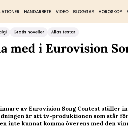
LATIONER
HANDARBETE
VIDEO
BLOGGAR
HOROSKOP
algi
Gratis noveller
Allas testar
na med i Eurovision So
vinnare av Eurovision Song Contest ställer i
edningen är att tv-produktionen som står fö
gen inte kunnat komma överens med den vi