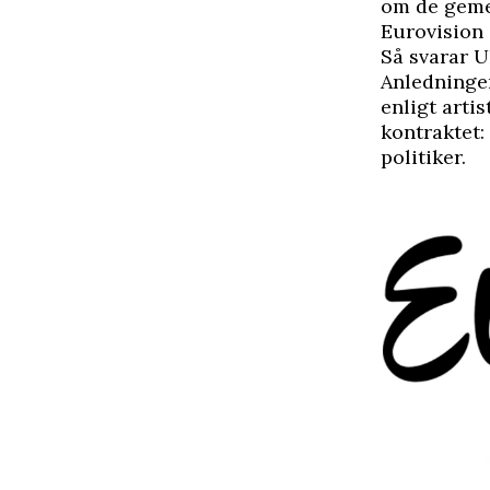
om de geme
Eurovision 
Så svarar U
Anledningen
enligt art
kontraktet:
politiker.