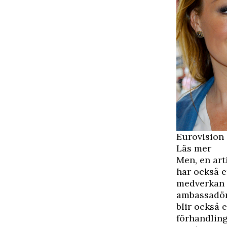
Eurovision
Läs mer
Men, en art
har också e
medverkan i
ambassadör 
blir också 
förhandlin