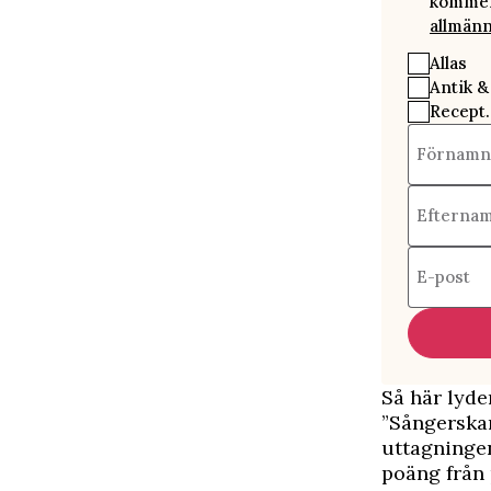
kommer 
allmänn
Allas
Antik &
Recept.
Förnamn
Efterna
E-post
Så här lyde
”Sångerska
uttagningen
poäng från 