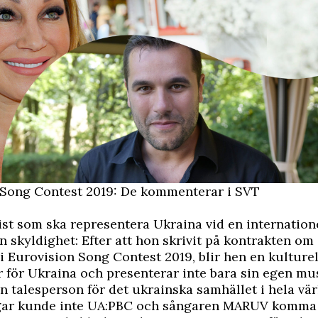
 Song Contest 2019: De kommenterar i SVT
ist som ska representera Ukraina vid en internatione
n skyldighet: Efter att hon skrivit på kontrakten om 
 Eurovision Song Contest 2019, blir hen en kulturel
för Ukraina och presenterar inte bara sin egen mus
en talesperson för det ukrainska samhället i hela vär
gar kunde inte UA:PBC och sångaren MARUV komma