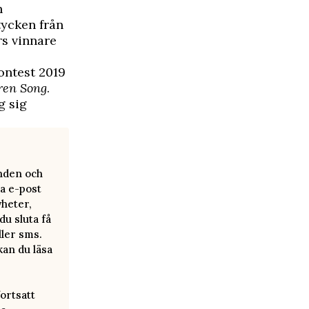
n
tycken från
års vinnare
ontest 2019
ren Song
.
g sig
anden och
a e-post
yheter,
u sluta få
ller sms.
kan du läsa
ortsatt