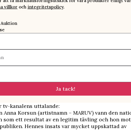
att få marknadsföringsutskick för våra produkter enligt vå
a villkor
och
integritetspolicy
.
 Auktion
se
mn
Ja tack!
r tv-kanalens uttalande:
n Anna Korsun (artistnamn – MARUV) vann den nati
 som ett resultat av en legitim tävling och hon mo
publiken. Hennes insats var mycket uppskattad av