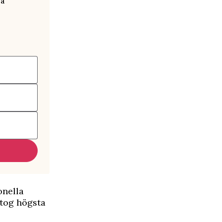
ra
onella
ttog högsta