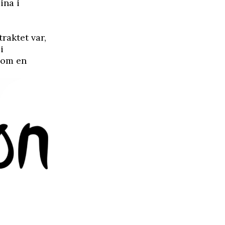
ina i
raktet var,
i
 som en