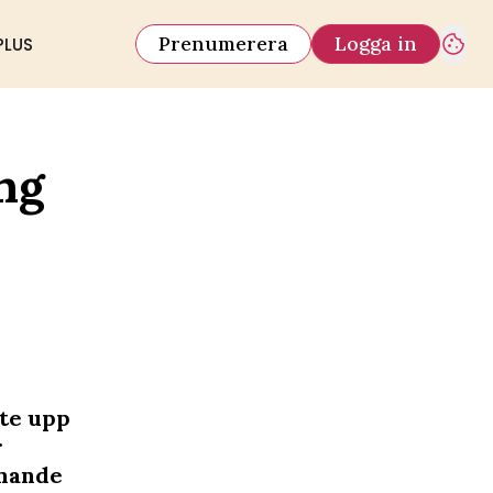
Prenumerera
Logga in
PLUS
ng
nte upp
r
nnande