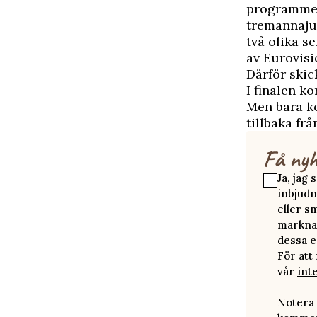
programmet
tremannajur
två olika se
av Eurovisi
Därför skic
I finalen k
Men bara ko
tillbaka fr
Få nyh
Ja, jag
inbjudn
eller s
marknad
dessa e
För att
vår
int
Notera 