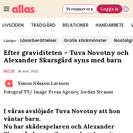
Prenumerera
Logga in
LIVSÖDEN
TRÄDGÅRD
RELATIONER
HANDARBETE
Läsarberättelser
Gratis stickmönster
Nostalgi
Lästips:
Efter graviditeten – Tuva Novotny och
Alexander Skarsgård syns med barn
NÖJE
16 nov, 2022
Simon Nilsson Larsson
Fotograf
TT/ Image Press Agency, Jordan Strauss
I våras avslöjade Tuva Novotny att hon
väntar barn.
Nu har skådespelaren och Alexander