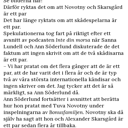
Se bilderna här!
Därför ryktas det om att Novotny och Skarsgård
är ett par
Det har länge ryktats om att skådespelarna är
ett par.
Spekulationerna tog fart på riktigt efter ett
avsnitt av podcasten
Inte din morsa
när Sanna
Lundell och Ann Söderlund diskuterade de det
faktum att ingen skrivit om att de två skådisarna
är ett par.
– Vi har pratat om det flera gånger att de är ett
par, att de har varit det i flera år och de är typ
två av våra största internationella kändisar och
ingen skriver om det. Jag tycker att det är så
märkligt, sa Ann Söderlund då.
Ann Söderlund fortsätter i avsnittet att berätta
hur hon pratat med Tuva Novotny under
inspelningarna av
Bonusfamiljen.
Novotny ska då
själv ha sagt att hon och Alexander Skarsgård är
ett par sedan flera år tillbaka.