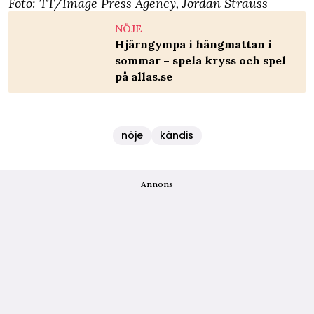
Foto: TT/Image Press Agency, Jordan Strauss
NÖJE
Hjärngympa i hängmattan i
sommar – spela kryss och spel
på allas.se
nöje
kändis
Annons