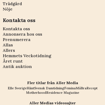
Trädgård
Nöje
Kontakta oss
Kontakta oss
Annonsera hos oss
Prenumerera
Allas
Allers
Hemmets Veckotidning
Året runt
Antik auktion
Fler titlar från Aller Media
Elle Sverige
Hänt
Svensk Damtidning
Femina
MåBra
Recept
Motherhood
Residence Magazine
Aller Medias videosajter