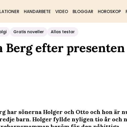
LATIONER
HANDARBETE
VIDEO
BLOGGAR
HOROSKOP
algi
Gratis noveller
Allas testar
a Berg efter presenten 
rg har sönerna Holger och Otto och hon är n
redje barn. Holger fyllde nyligen tio år och 
trebarnsmamman beröm för den påhittiga