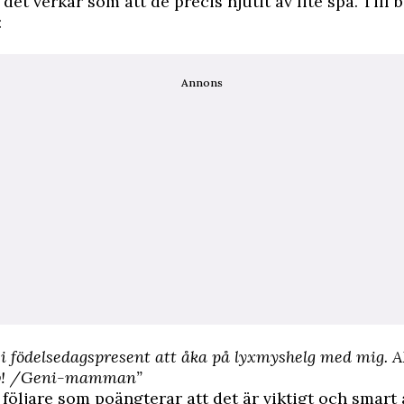
et verkar som att de precis njutit av lite spa. Till 
:
Annons
k i födelsedagspresent att åka på lyxmyshelg med mig. 
älv! /Geni-mamman”
 följare som poängterar att det är viktigt och smart 