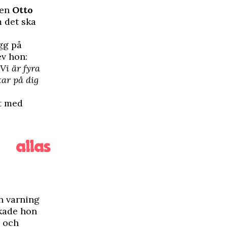
nen
Otto
 det ska
gg på
ev hon:
Vi är fyra
ar på dig
et med
n varning
ekade hon
r och