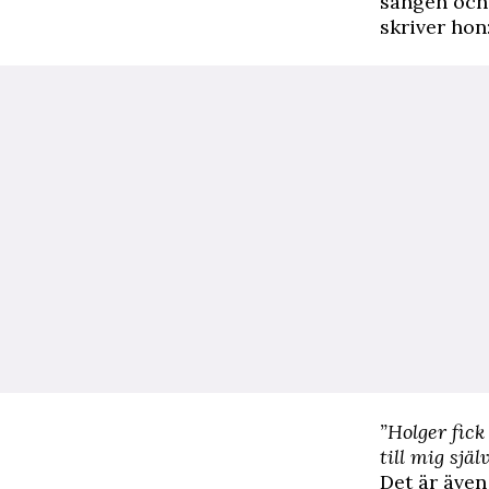
sängen och d
skriver hon
”Holger fic
till mig sj
Det är även