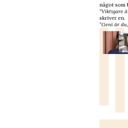
något som b
”Viktigare 
skriver en.
”Geni är du, 