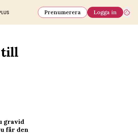
Prenumerera
Logga in
PLUS
till
u gravid
nu får den