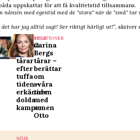
åda uppskattar för att få kvalitetstid tillsammans.
än nånsin med egentid med de "stora" när de "små" tar 
det har jag alltid sagt! Ser riktigt härligt ut!”,
skriver 
RELATIONER
RELATIONER
Carina
Carina
Berg i
Bergs
tårar
tårar –
efter
berättar
tuffa
om
tiden –
svåra
erkänner
tiden
dolda
med
kampen
sonen
Otto
NÖJE