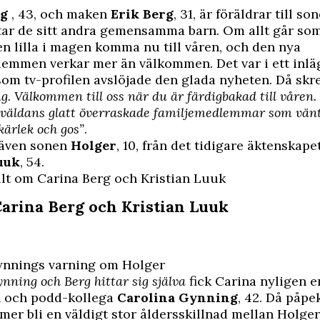
rg
, 43, och maken
Erik Berg
, 31, är föräldrar till so
tar de sitt andra gemensamma barn. Om allt går som
n lilla i magen komma nu till våren, och den nya
lemmen verkar mer än välkommen. Det var i ett inlä
om tv-profilen avslöjade den glada nyheten. Då skr
ing. Välkommen till oss när du är färdigbakad till våren. 
 väldans glatt överraskade familjemedlemmar som vänt
ärlek och gos”
.
 även sonen
Holger
, 10, från det tidigare äktenskap
uuk
, 54.
llt om Carina Berg och Kristian Luuk
Carina Berg och Kristian Luuk
ynnings varning om Holger
nning och Berg hittar sig själva
fick Carina nyligen e
än och podd-kollega
Carolina Gynning
, 42. Då påp
mer bli en väldigt stor åldersskillnad mellan Holge