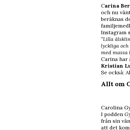
C
arina Be
och nu vän
beräknas de
familjemed
Instagram s
”Lilla älskl
lyckliga och
med massa k
Carina har
Kristian L
Se också: A
Allt om 
Carolina G
I podden
Gy
från sin v
att det kom