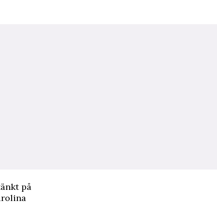
tänkt på
arolina