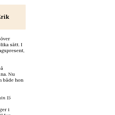
Erik
 över
ka sätt. I
agspresent,
på
ina. Nu
om både hon
min 15
ger i