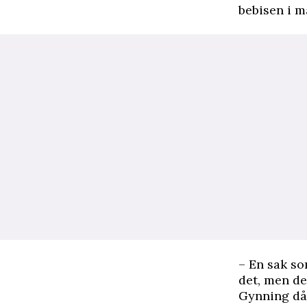
bebisen i m
– En sak so
det, men de
Gynning då 