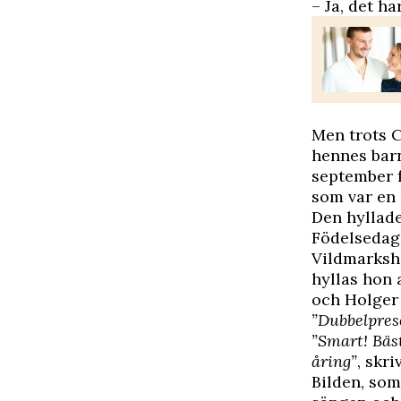
– Ja, det h
Men trots C
hennes barn
september f
som var en 
Den hyllad
Födelsedag
Vildmarksh
hyllas hon 
och Holger
”Dubbelprese
”Smart! Bäst
åring”
, skr
Bilden, som