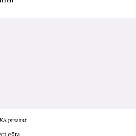
bilden
AKA present
att göra