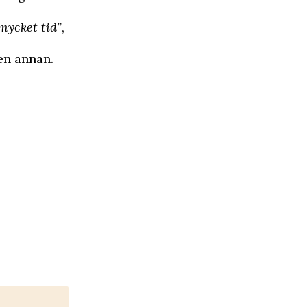
mycket tid”
,
en annan.