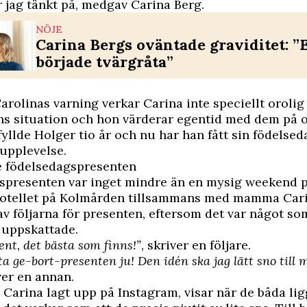
ar jag tänkt på, medgav Carina Berg.
NÖJE
Carina Bergs oväntade graviditet: ”
började tvärgråta”
arolinas varning verkar Carina inte speciellt orolig
s situation och hon värderar egentid med dem på oli
yllde Holger tio år och nu har han fått sin födelsed
upplevelse.
e födelsedagspresenten
spresenten var inget mindre än en mysig weekend 
otellet på Kolmården tillsammans med mamma Car
av följarna för presenten, eftersom det var något s
 uppskattade.
nt, det bästa som finns!”
, skriver en följare.
a ge-bort-presenten ju! Den idén ska jag lätt sno till 
iver en annan.
 Carina lagt upp på Instagram, visar när de båda lig