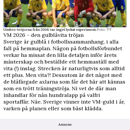
Umbro-tröjorna från 2006 var inget lyckat experiment.
Foto: TT
VM 2026 – den gulblåvita tröjan
Sverige är gulblå i fotbollssammanhang, i alla
fall på hemmaplan. Någon på fotbollsförbundet
verkar ha missat den lilla detaljen inför årets
mästerskap och beställde ett hemmaställ med
vita (!) inslag. Strecken är naturligtvis som alltid
ett plus. Men vita?! Dessutom är det något med
de blåfärgade axlarna som får det här att kännas
som en trött träningströja. Ni vet de där man
inhandlar för nån hundralapp på valfri
sportaffär. Näe. Sverige vinner inte VM-guld i år,
varken på planen eller som bäst klädda.
Annons