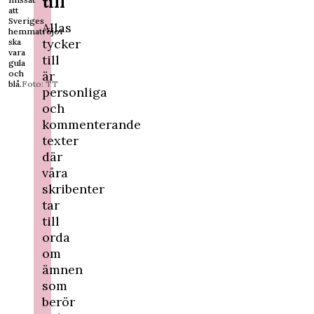
till
att
Sveriges
Allas
hemmatröjor
tycker
ska
vara
till
gula
är
och
blå.
Foto: TT
personliga
och
kommenterande
texter
där
våra
skribenter
tar
till
orda
om
ämnen
som
berör