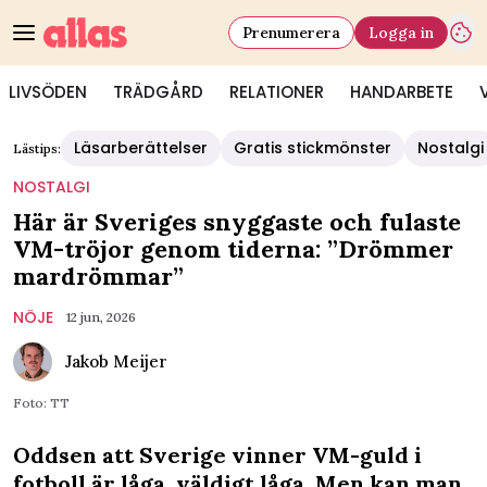
Prenumerera
Logga in
LIVSÖDEN
TRÄDGÅRD
RELATIONER
HANDARBETE
Läsarberättelser
Gratis stickmönster
Nostalgi
Lästips:
NOSTALGI
Här är Sveriges snyggaste och fulaste
VM-tröjor genom tiderna: ”Drömmer
mardrömmar”
NÖJE
12 jun, 2026
Jakob Meijer
Foto: TT
Oddsen att Sverige vinner VM-guld i
fotboll är låga, väldigt låga. Men kan man