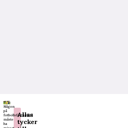
Någon
på
Allas
fotbollsförbundet
måste
tycker
ha
missat