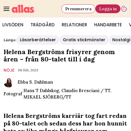
Prenumerera
Logga in
LIVSÖDEN
TRÄDGÅRD
RELATIONER
HANDARBETE
Läsarberättelser
Gratis stickmönster
Nostalgi
Lästips:
Helena Bergströms frisyrer genom
åren – från 80-talet till i dag
NÖJE
06 feb, 2023
Ebba S. Dahlman
Hans T Dahlskog, Claudio Bresciani / TT,
Fotograf
MIKAEL SJÖBERG/TT
Helena Bergströms karriär tog fart redan
på 80-talet och sedan dess har hon hunnit
beta av lika många hårfrisyrer som