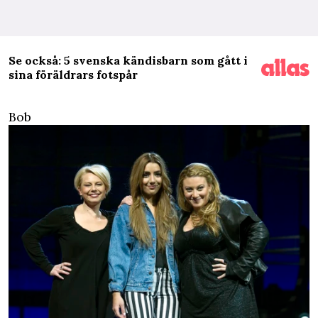
Se också: 5 svenska kändisbarn som gått i
sina föräldrars fotspår
Bob