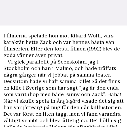
I filmerna spelade hon mot Rikard Wolff, vars
karaktär hette Zack och var hennes bästa vän
filmserien. Efter den första filmen (1992) blev de
goda vänner även privat.
– Vi gick parallellt på Scenskolan, jag i
Stockholm och han i Malmö, och hade träffats
några gånger när vi jobbat på samma teater.
Dessutom hade vi haft samma kille! Så det finns
en kille i Sverige som har sagt ”jag är den enda
som varit ihop med både Fanny och Zack”. Haha!
När vi skulle spela in
Änglagård
visade det sig att
han var jättearg på mig för den där killhistorien.
Det var först en liten tagg, men vi fann varandra
väldigt snabbt och blev jättetighta. Det höll i sig
i alla år, berättade Helena för
Aftonbladet
i fjol.