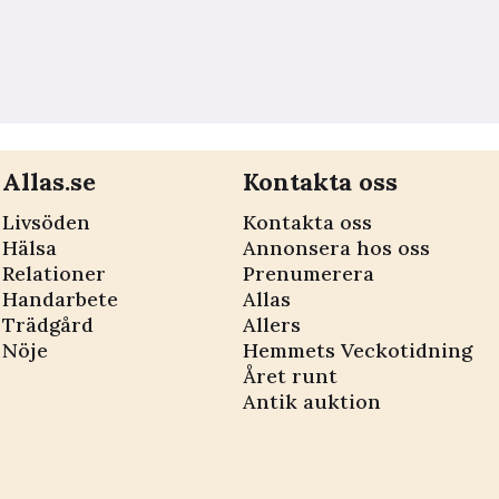
Allas.se
Kontakta oss
Livsöden
Kontakta oss
Hälsa
Annonsera hos oss
Relationer
Prenumerera
Handarbete
Allas
Trädgård
Allers
Nöje
Hemmets Veckotidning
Året runt
Antik auktion