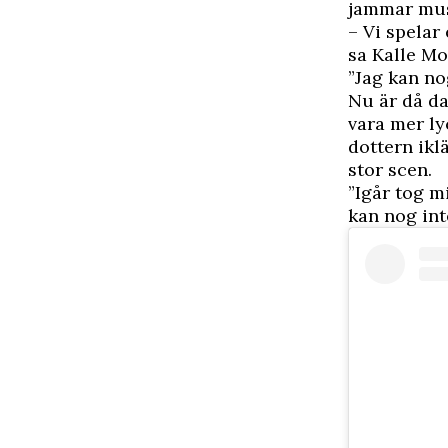
jammar mus
– Vi spelar 
sa Kalle Mo
”Jag kan no
Nu är då da
vara mer ly
dottern ikl
stor scen.
”Igår tog m
kan nog inte