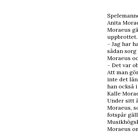
Spelemannen
Anita Morae
Moraeus g
uppbrottet.
– Jag har ha
sådan sorg 
Moraeus och
– Det var ob
Att man gör
inte det lä
han också 
Kalle Morae
Under sitt 
Moraeus, so
fotspår gäl
Musikhögsko
Moraeus om 