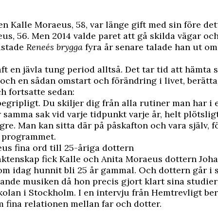
 Kalle Moraeus, 58, var länge gift med sin före det
us, 56. Men 2014 valde paret att gå skilda vägar och
ästade
Reneés brygga
fyra år senare talade han ut om
ft en jävla tung period alltså. Det tar tid att hämta 
och en sådan omstart och förändring i livet, berätta
 fortsatte sedan:
egripligt. Du skiljer dig från alla rutiner man har i e
 samma sak vid varje tidpunkt varje år, helt plötsli
ngre. Man kan sitta där på påskafton och vara själv, 
i programmet.
us fina ord till 25-åriga dottern
äktenskap fick Kalle och Anita Moraeus dottern Joh
m idag hunnit bli 25 år gammal. Och dottern går i s
lande musiken då hon precis gjort klart sina studier
lan i Stockholm. I en intervju från Hemtrevligt ber
fina relationen mellan far och dotter.