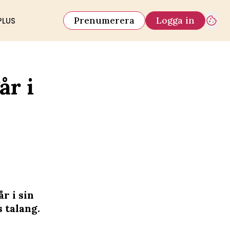
Prenumerera
Logga in
PLUS
år i
r i sin
 talang.