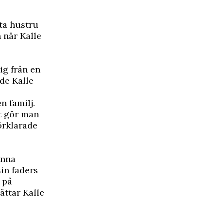
ta hustru
 när Kalle
sig från en
de Kalle
n familj.
gt gör man
förklarade
anna
in faders
 på
ättar Kalle