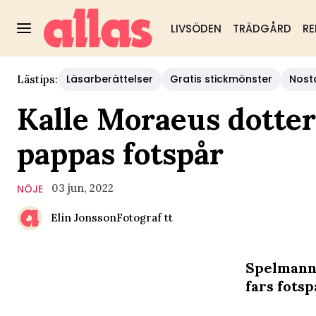
LIVSÖDEN
TRÄDGÅRD
RE
Läsarberättelser
Gratis stickmönster
Nost
Lästips:
Kalle Moraeus dotter
pappas fotspår
03 jun, 2022
NÖJE
Elin Jonsson
Fotograf
tt
Spelmanne
fars fotsp