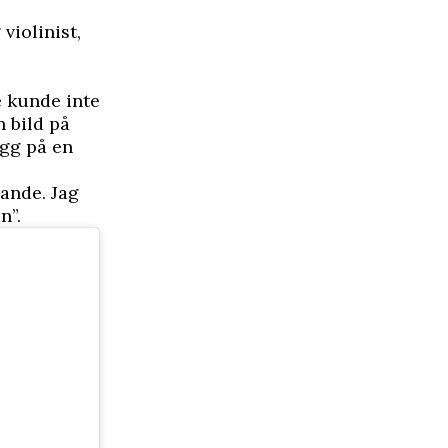
violinist,
e kunde inte
n bild på
ugg på en
rande. Jag
n”.