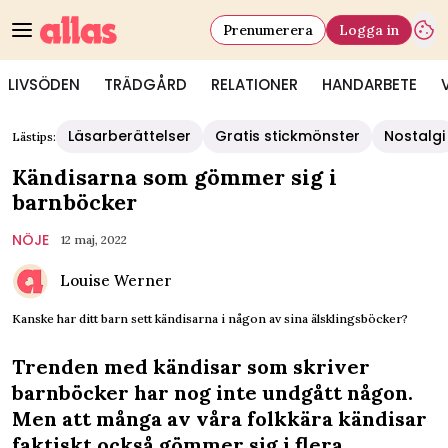
Prenumerera
Logga in
LIVSÖDEN
TRÄDGÅRD
RELATIONER
HANDARBETE
Läsarberättelser
Gratis stickmönster
Nostalgi
Lästips:
Kändisarna som gömmer sig i
barnböcker
NÖJE
12 maj, 2022
Louise Werner
Kanske har ditt barn sett kändisarna i någon av sina älsklingsböcker?
Trenden med kändisar som skriver
barnböcker har nog inte undgått någon.
Men att många av våra folkkära kändisar
faktiskt också gömmer sig i flera