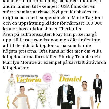
kommer in till försäljning på deras auktioner. I
andra länder, till exempel i USA finns det en
större samlarmarknad. Nyligen klubbades en
originalask med pappersdockan Marie Taglioni
och en uppsättning kläder för närmare 100 000
kronor hos auktionshuset Theriaults.
Även på auktionssajten Ebay kan priserna gå
upp till flera tusen kronor, men där är det inte
alltid de äldsta klippdockorna som har de
högsta priserna. Ofta handlar det mer om vilka
klippdockorna föreställer. Shirley Temple och
Marilyn Monroe är exempel på särskilt åtråvärda
klippdockor.