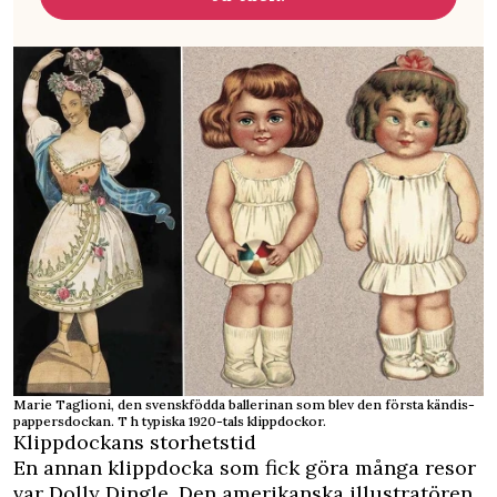
Marie Taglioni, den svenskfödda ballerinan som blev den första kändis-
pappersdockan. T h typiska 1920-tals klippdockor.
Klippdockans storhetstid
En annan klippdocka som fick göra många resor
var Dolly Dingle. Den amerikanska illustratören