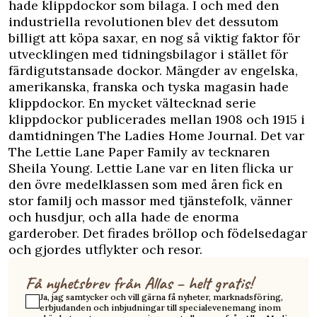
hade klippdockor som bilaga. I och med den
industriella revolutionen blev det dessutom
billigt att köpa saxar, en nog så viktig faktor för
utvecklingen med tidningsbilagor i stället för
färdigutstansade dockor. Mängder av engelska,
amerikanska, franska och tyska magasin hade
klippdockor. En mycket vältecknad serie
klippdockor publicerades mellan 1908 och 1915 i
damtidningen The Ladies Home Journal. Det var
The Lettie Lane Paper Family av tecknaren
Sheila Young. Lettie Lane var en liten flicka ur
den övre medelklassen som med åren fick en
stor familj och massor med tjänstefolk, vänner
och husdjur, och alla hade de enorma
garderober. Det firades bröllop och födelsedagar
och gjordes utflykter och resor.
Få nyhetsbrev från Allas – helt gratis!
Ja, jag samtycker och vill gärna få nyheter, marknadsföring,
erbjudanden och inbjudningar till specialevenemang inom