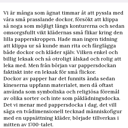
Vi är många som ägnat timmar åt att pyssla med
våra små prasslande dockor, försökt att klippa
så noga som möjligt längs konturerna och sedan
omsorgsfullt vikt klädernas små flikar kring den
lilla papperskroppen. Hade man ingen tidning
att klippa ur så kunde man rita och färglägga
både dockor och kläder själv. Vilken enkel och
billig leksak och så otroligt älskad och rolig att
leka med. Men från början var pappersdockan
faktiskt inte en leksak för små flickor.
Dockor av papper har det funnits ända sedan
kineserna uppfann materialet, men då oftast
använda som symboliska och religiösa föremål
av olika sorter och inte som påklädningsdocka.
Det vi menar med pappersdocka i dag, det vill
säga en tvådimensionell tecknad människofigur
med en uppsättning kläder, började tillverkas i
mitten av 1700-talet.