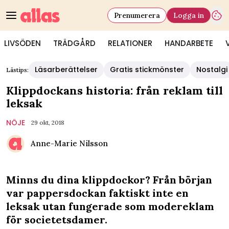
Prenumerera
Logga in
LIVSÖDEN
TRÄDGÅRD
RELATIONER
HANDARBETE
Läsarberättelser
Gratis stickmönster
Nostalgi
Lästips:
Klippdockans historia: från reklam till
leksak
NÖJE
29 okt, 2018
Anne-Marie Nilsson
Minns du dina klippdockor? Från början
var pappersdockan faktiskt inte en
leksak utan fungerade som modereklam
för societetsdamer.