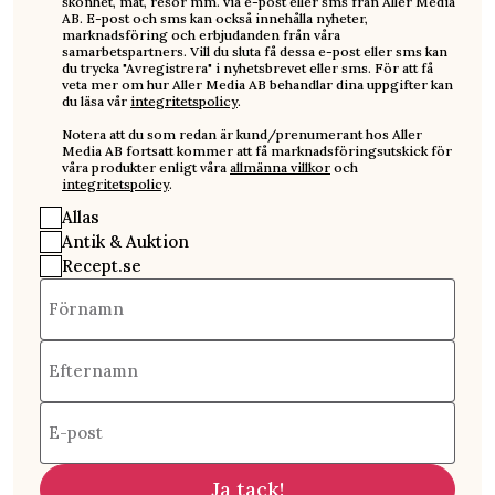
skönhet, mat, resor mm. via e-post eller sms från Aller Media
AB. E-post och sms kan också innehålla nyheter,
marknadsföring och erbjudanden från våra
samarbetspartners. Vill du sluta få dessa e-post eller sms kan
du trycka "Avregistrera" i nyhetsbrevet eller sms. För att få
veta mer om hur Aller Media AB behandlar dina uppgifter kan
du läsa vår
integritetspolicy
.
Notera att du som redan är kund/prenumerant hos Aller
Media AB fortsatt kommer att få marknadsföringsutskick för
våra produkter enligt våra
allmänna villkor
och
integritetspolicy
.
Allas
Antik & Auktion
Recept.se
Förnamn
Efternamn
E-post
Ja tack!