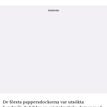
Annons
De första pappersdockorna var utsökta