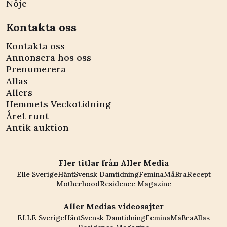
Nöje
Kontakta oss
Kontakta oss
Annonsera hos oss
Prenumerera
Allas
Allers
Hemmets Veckotidning
Året runt
Antik auktion
Fler titlar från Aller Media
Elle Sverige
Hänt
Svensk Damtidning
Femina
MåBra
Recept
Motherhood
Residence Magazine
Aller Medias videosajter
ELLE Sverige
Hänt
Svensk Damtidning
Femina
MåBra
Allas