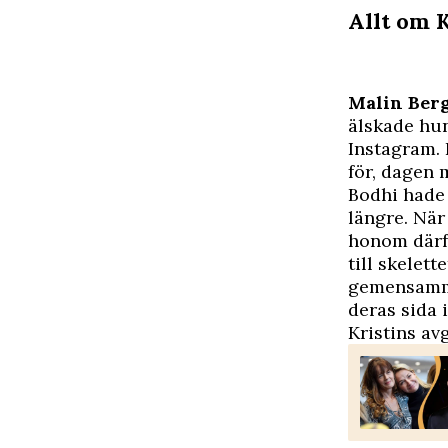
Allt om 
M
alin Ber
älskade h
Instagram. 
för, dagen 
Bodhi hade 
längre. När
honom därfö
till skelet
gemensamma 
deras sida i
Kristins av