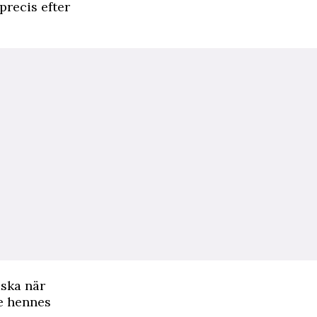
precis efter
äska när
e hennes