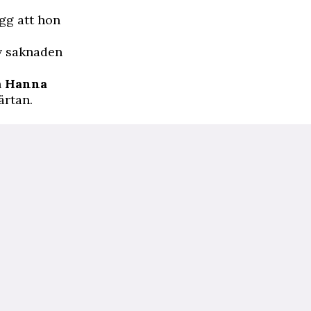
ogg att hon
ev saknaden
h
Hanna
ärtan.