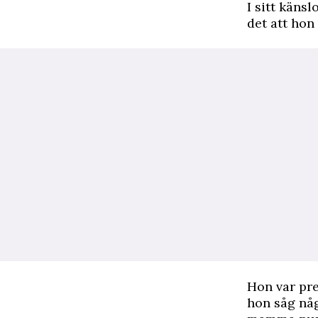
I sitt käns
det att hon
Hon var pre
hon såg nå