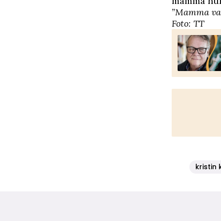
mamma num
”Mamma var 
Foto: TT
kristin