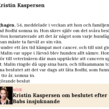
Kristin Kaspersen
ghagen
, 54, meddelade i veckan att hon och familjen 
und
Bodhi
somna in. Hon skrev själv om det svåra besl
Hon konstaterade att det är något som varje hundä
man måste ta farväl av sin vän.
under ett års tid kämpat mot cancer, och till sist gi
 Malin var uppe i Järvsö blev hunden allt sämre. Ho
r till veterinären där man upptäckte att cancern sp
tet. Malin ringde då upp sina barn, och tillsammans t
beslutet att det var dags att låta Bodhi, som funni
 tio år, somna in.
görande beslut
NÖJE
Kristin Kaspersen om beslutet efter 
Babs insjuknande