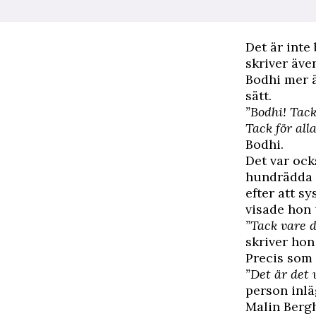
Det är inte
skriver äve
Bodhi mer ä
sätt.
”Bodhi! Tac
Tack för all
Bodhi.
Det var ock
hundrädda K
efter att 
visade hon 
”Tack vare d
skriver hon 
Precis som 
”Det är det 
person inlä
Malin Bergh