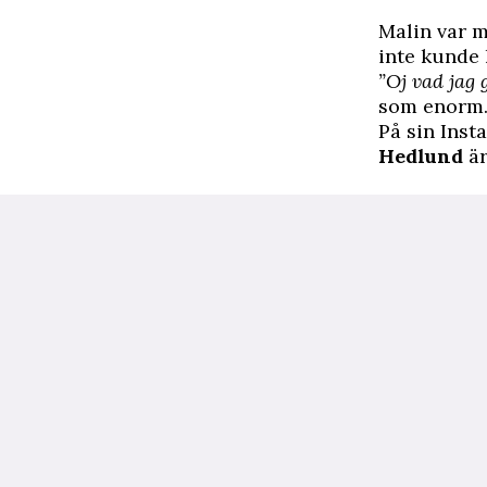
Malin var m
inte kunde 
”Oj vad jag 
som enorm
På sin Inst
Hedlund
är