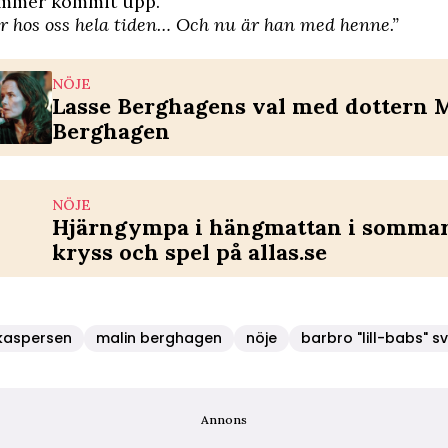
mer kommit upp.
hos oss hela tiden… Och nu är han med henne.”
NÖJE
Lasse Berghagens val med dottern 
Berghagen
NÖJE
Hjärngympa i hängmattan i sommar 
kryss och spel på allas.se
 kaspersen
malin berghagen
nöje
barbro "lill-babs" 
Annons