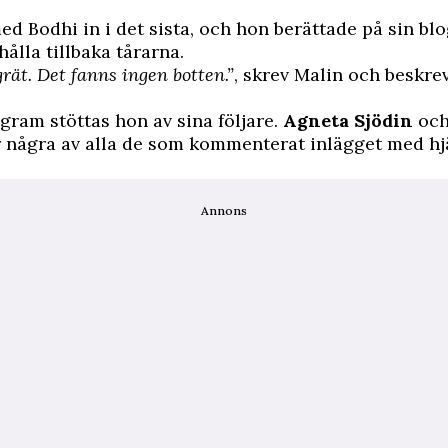
ed Bodhi in i det sista, och hon berättade på sin bl
hålla tillbaka tårarna.
grät. Det fanns ingen botten.”
, skrev Malin och beskr
.
agram stöttas hon av sina följare.
Agneta Sjödin
oc
 några av alla de som kommenterat inlägget med hj
Annons