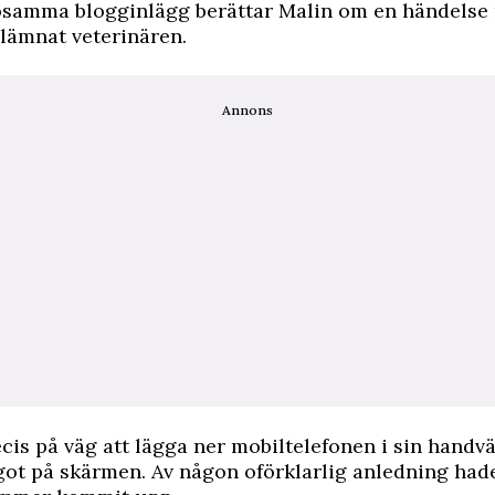
losamma blogginlägg berättar Malin om en händelse 
 lämnat veterinären.
Annons
cis på väg att lägga ner mobiltelefonen i sin handv
got på skärmen. Av någon oförklarlig anledning had