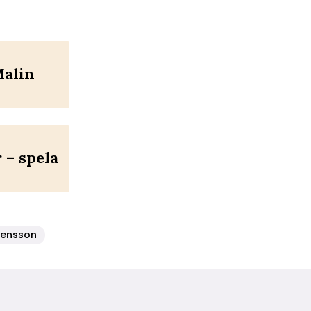
Malin
– spela
svensson