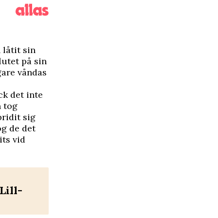
låtit sin
utet på sin
gare våndas
ck det inte
n tog
ridit sig
og de det
ts vid
Lill-