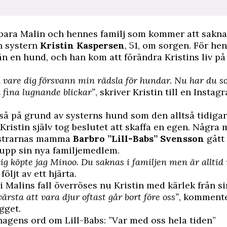
 bara Malin och hennes familj som kommer att sakn
n systern
Kristin Kaspersen
, 51, om sorgen. För he
n en hund, och han kom att förändra Kristins liv på
k vare dig försvann min rädsla för hundar. Nu har du s
a fina lugnande blickar”
,
skriver Kristin till en Instag
så på grund av systerns hund som den alltså tidiga
ristin själv tog beslutet att skaffa en egen. Några
systrarnas mamma
Barbro ”Lill-Babs” Svensson
gått
upp sin nya familjemedlem.
ig köpte jag Minoo. Du saknas i familjen men är alltid
följt av ett hjärta.
i Malins fall överröses nu Kristin med kärlek från sin
värsta att vara djur oftast går bort före oss”
, kommente
gget.
agens ord om Lill-Babs: ”Var med oss hela tiden”