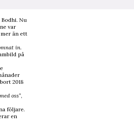
a Bodhi. Nu
nne var
 mer än ett
omnat in.
rambild
på
re
 månader
 bort 2018
 med oss”
,
a följare.
rar en