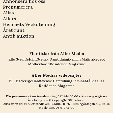
Annonsera hos oss
Prenumerera
Allas
Allers
Hemmets Veckotidning
Året runt
Antik auktion
Fler titlar från Aller Media
Elle Sverige
Hänt
Svensk Damtidning
Femina
MåBra
Recept
Motherhood
Residence Magazine
Aller Medias videosajter
ELLE Sverige
Hänt
Svensk Damtidning
Femina
MåBra
Allas
Residence Magazine
För prenumerationsärenden, ring
042 444 30 00
• Ansvarig utgivare
Åsa Liliegren © Copyright
2026
allas.se
Allas är en del av
Aller Media AB, 556002-8325
. Humlegårdsgatan 6, 114 46
Stockholm.
08 679 46 00