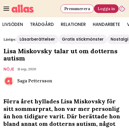
Prenumerera
Logga in
LIVSÖDEN
TRÄDGÅRD
RELATIONER
HANDARBETE
Läsarberättelser
Gratis stickmönster
Nostalgi
Lästips:
Lisa Miskovsky talar ut om dotterns
autism
NÖJE
11 sep, 2020
Saga Pettersson
Förra året hyllades Lisa Miskovsky för
sitt sommarprat, hon var mer personlig
än hon tidigare varit. Där berättade hon
bland annat om dotterns autism, något