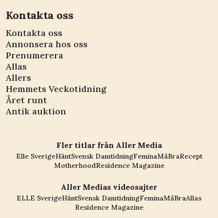
Kontakta oss
Kontakta oss
Annonsera hos oss
Prenumerera
Allas
Allers
Hemmets Veckotidning
Året runt
Antik auktion
Fler titlar från Aller Media
Elle Sverige
Hänt
Svensk Damtidning
Femina
MåBra
Recept
Motherhood
Residence Magazine
Aller Medias videosajter
ELLE Sverige
Hänt
Svensk Damtidning
Femina
MåBra
Allas
Residence Magazine