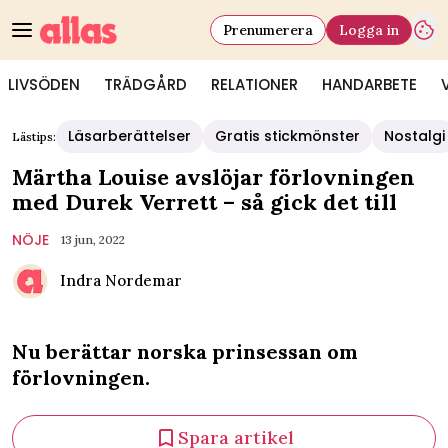
Prenumerera
Logga in
LIVSÖDEN
TRÄDGÅRD
RELATIONER
HANDARBETE
Läsarberättelser
Gratis stickmönster
Nostalgi
Lästips:
Märtha Louise avslöjar förlovningen
med Durek Verrett – så gick det till
NÖJE
13 jun, 2022
Indra Nordemar
Nu berättar norska prinsessan om
förlovningen.
Spara artikel