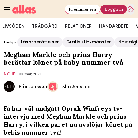
Prenumerera
Logga in
LIVSÖDEN
TRÄDGÅRD
RELATIONER
HANDARBETE
Läsarberättelser
Gratis stickmönster
Nostalgi
Lästips:
Meghan Markle och prins Harry
berättar könet på baby nummer två
NÖJE
08 mar, 2021
Elin Jonsson
Elin Jonsson
Få har väl undgått Oprah Winfreys tv-
intervju med Meghan Markle och prins
Harry, i vilken paret nu avslöjar könet på
bebis nummer två!