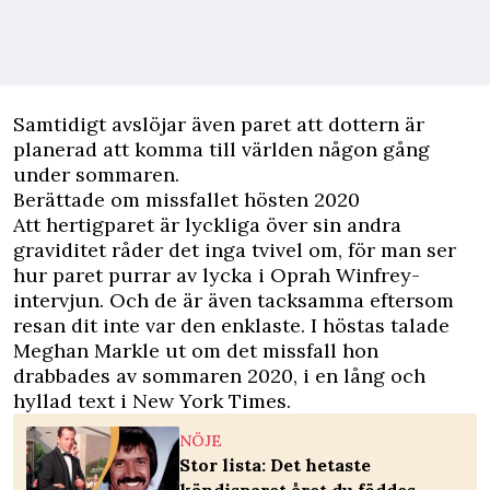
Samtidigt avslöjar även paret att dottern är
planerad att komma till världen någon gång
under sommaren.
Berättade om missfallet hösten 2020
Att hertigparet är lyckliga över sin andra
graviditet råder det inga tvivel om, för man ser
hur paret purrar av lycka i Oprah Winfrey-
intervjun. Och de är även tacksamma eftersom
resan dit inte var den enklaste. I höstas talade
Meghan Markle ut om det missfall hon
drabbades av sommaren 2020, i en lång och
hyllad text i
New York Times
.
NÖJE
Stor lista: Det hetaste