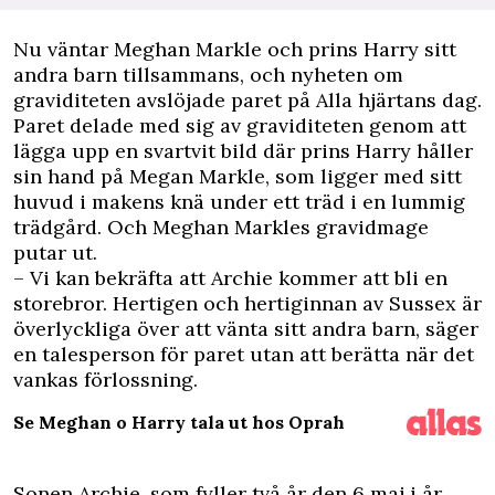
Nu väntar Meghan Markle och prins Harry sitt
andra barn tillsammans, och nyheten om
graviditeten avslöjade paret på Alla hjärtans dag.
Paret delade med sig av graviditeten genom att
lägga upp en svartvit bild där prins Harry håller
sin hand på Megan Markle, som ligger med sitt
huvud i makens knä under ett träd i en lummig
trädgård. Och Meghan Markles gravidmage
putar ut.
– Vi kan bekräfta att Archie kommer att bli en
storebror. Hertigen och hertiginnan av Sussex är
överlyckliga över att vänta sitt andra barn, säger
en talesperson för paret utan att berätta när det
vankas förlossning.
Se Meghan o Harry tala ut hos Oprah
Sonen Archie, som fyller två år den 6 maj i år