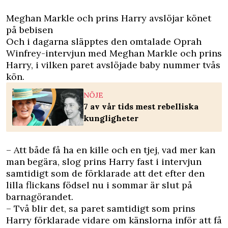
Meghan Markle och prins Harry avslöjar könet
på bebisen
Och i dagarna släpptes den omtalade Oprah
Winfrey-intervjun med Meghan Markle och prins
Harry, i vilken paret avslöjade baby nummer tvås
kön.
NÖJE
7 av vår tids mest rebelliska
kungligheter
– Att både få ha en kille och en tjej, vad mer kan
man begära, slog prins Harry fast i intervjun
samtidigt som de förklarade att det efter den
lilla flickans födsel nu i sommar är slut på
barnagörandet.
– Två blir det, sa paret samtidigt som prins
Harry förklarade vidare om känslorna inför att få