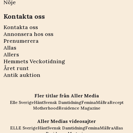
Nöje
Kontakta oss
Kontakta oss
Annonsera hos oss
Prenumerera
Allas
Allers
Hemmets Veckotidning
Året runt
Antik auktion
Fler titlar från Aller Media
Elle Sverige
Hänt
Svensk Damtidning
Femina
MåBra
Recept
Motherhood
Residence Magazine
Aller Medias videosajter
ELLE Sverige
Hänt
Svensk Damtidning
Femina
MåBra
Allas