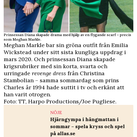
Prinsessan Diana skapade drama med hjälp av en flygande scarf – precis
som Meghan Markle.
Meghan Markle bar sin gröna outfit från Emilia
Wickstead under sitt sista kungliga uppdrag i
mars 2020. Och prinsessan Diana skapade
krigsrubriker med sin korta, svarta och
urringade
revenge dress
från Christina
Stambolian – samma sommardag som prins
Charles år 1994 hade suttit i tv och erkänt att
han varit otrogen.
Foto: TT, Harpo Productions/Joe Pugliese.
NÖJE
Hjärngympa i hängmattan i
sommar – spela kryss och spel
på allas.se