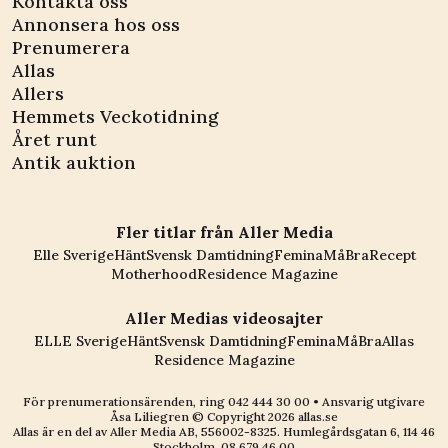
Kontakta oss
Annonsera hos oss
Prenumerera
Allas
Allers
Hemmets Veckotidning
Året runt
Antik auktion
Fler titlar från Aller Media
Elle Sverige
Hänt
Svensk Damtidning
Femina
MåBra
Recept
Motherhood
Residence Magazine
Aller Medias videosajter
ELLE Sverige
Hänt
Svensk Damtidning
Femina
MåBra
Allas
Residence Magazine
För prenumerationsärenden, ring
042 444 30 00
• Ansvarig utgivare
Åsa Liliegren © Copyright
2026
allas.se
Allas är en del av
Aller Media AB, 556002-8325
. Humlegårdsgatan 6, 114 46
Stockholm.
08 679 46 00