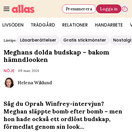
Prenumerera
Logga in
LIVSÖDEN
TRÄDGÅRD
RELATIONER
HANDARBETE
Läsarberättelser
Gratis stickmönster
Nostalgi
Lästips:
Meghans dolda budskap – bakom
hämndlooken
NÖJE
09 mar, 2021
Helena Wiklund
Såg du Oprah Winfrey-intervjun?
Meghan släppte bomb efter bomb – men
hon hade också ett ordlöst budskap,
förmedlat genom sin look...