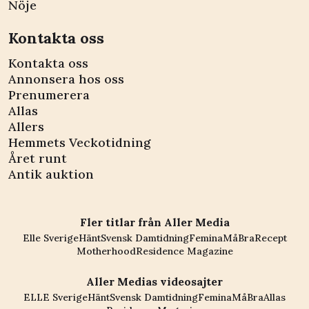
Nöje
Kontakta oss
Kontakta oss
Annonsera hos oss
Prenumerera
Allas
Allers
Hemmets Veckotidning
Året runt
Antik auktion
Fler titlar från Aller Media
Elle Sverige
Hänt
Svensk Damtidning
Femina
MåBra
Recept
Motherhood
Residence Magazine
Aller Medias videosajter
ELLE Sverige
Hänt
Svensk Damtidning
Femina
MåBra
Allas