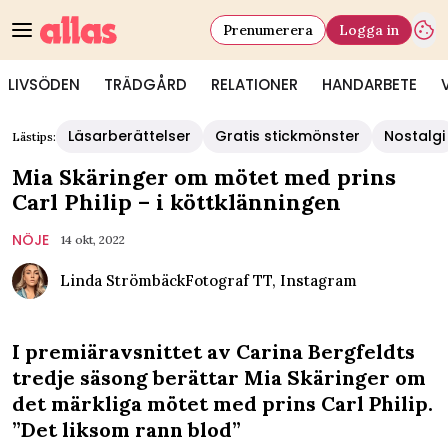
Prenumerera
Logga in
LIVSÖDEN
TRÄDGÅRD
RELATIONER
HANDARBETE
Läsarberättelser
Gratis stickmönster
Nostalgi
Lästips:
Mia Skäringer om mötet med prins
Carl Philip – i köttklänningen
NÖJE
14 okt, 2022
Linda Strömbäck
Fotograf
TT, Instagram
I premiäravsnittet av Carina Bergfeldts
tredje säsong berättar Mia Skäringer om
det märkliga mötet med prins Carl Philip.
”Det liksom rann blod”