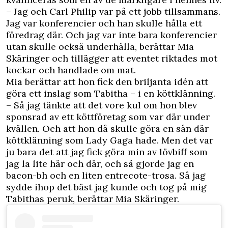
– Jag och Carl Philip var på ett jobb tillsammans.
Jag var konferencier och han skulle hålla ett
föredrag där. Och jag var inte bara konferencier
utan skulle också underhålla, berättar Mia
Skäringer och tillägger att eventet riktades mot
kockar och handlade om mat.
Mia berättar att hon fick den briljanta idén att
göra ett inslag som Tabitha – i en köttklänning.
– Så jag tänkte att det vore kul om hon blev
sponsrad av ett köttföretag som var där under
kvällen. Och att hon då skulle göra en sån där
köttklänning som Lady Gaga hade. Men det var
ju bara det att jag fick göra min av lövbiff som
jag la lite här och där, och så gjorde jag en
bacon-bh och en liten entrecote-trosa. Så jag
sydde ihop det bäst jag kunde och tog på mig
Tabithas peruk, berättar Mia Skäringer.