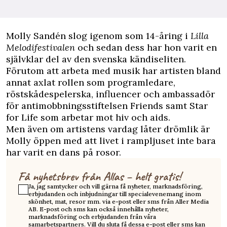
M
olly Sandén slog igenom som 14-åring i
Lilla
Melodifestivalen
och sedan dess har hon varit en
självklar del av den svenska kändiseliten.
Förutom att arbeta med musik har artisten bland
annat axlat rollen som programledare,
röstskådespelerska, influencer och ambassadör
för antimobbningsstiftelsen Friends samt Star
for Life som arbetar mot hiv och aids.
Men även om artistens vardag låter drömlik är
Molly öppen med att livet i rampljuset inte bara
har varit en dans på rosor.
Få nyhetsbrev från Allas – helt gratis!
Ja, jag samtycker och vill gärna få nyheter, marknadsföring,
erbjudanden och inbjudningar till specialevenemang inom
skönhet, mat, resor mm. via e-post eller sms från Aller Media
AB. E-post och sms kan också innehålla nyheter,
marknadsföring och erbjudanden från våra
samarbetspartners. Vill du sluta få dessa e-post eller sms kan