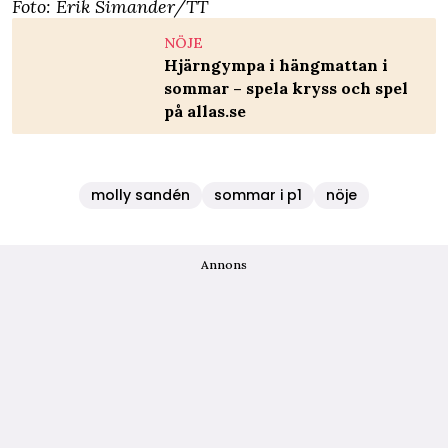
Foto: Erik Simander/TT
NÖJE
Hjärngympa i hängmattan i
sommar – spela kryss och spel
på allas.se
molly sandén
sommar i p1
nöje
Annons