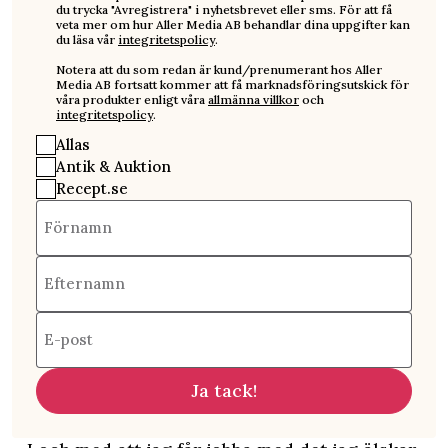
du trycka "Avregistrera" i nyhetsbrevet eller sms. För att få
veta mer om hur Aller Media AB behandlar dina uppgifter kan
du läsa vår
integritetspolicy
.
Notera att du som redan är kund/prenumerant hos Aller
Media AB fortsatt kommer att få marknadsföringsutskick för
våra produkter enligt våra
allmänna villkor
och
integritetspolicy
.
Allas
Antik & Auktion
Recept.se
Förnamn
Efternamn
E-post
Ja tack!