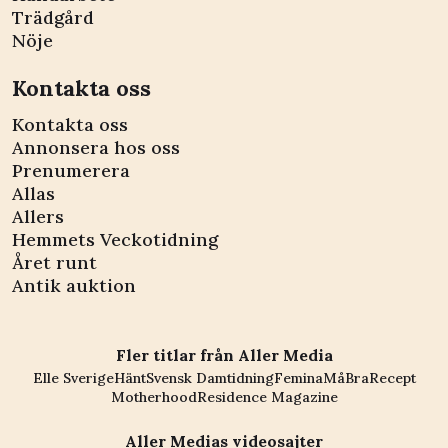
Trädgård
Nöje
Kontakta oss
Kontakta oss
Annonsera hos oss
Prenumerera
Allas
Allers
Hemmets Veckotidning
Året runt
Antik auktion
Fler titlar från Aller Media
Elle Sverige
Hänt
Svensk Damtidning
Femina
MåBra
Recept
Motherhood
Residence Magazine
Aller Medias videosajter