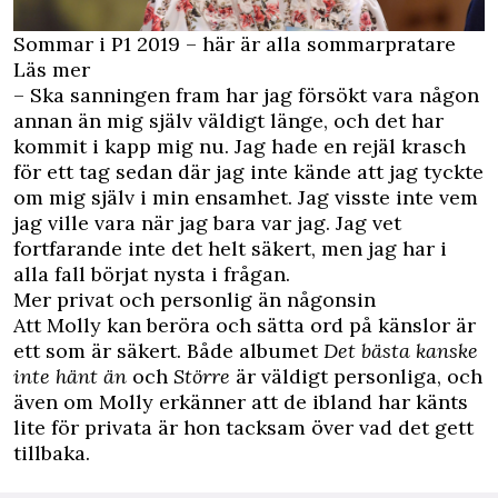
Sommar i P1 2019 – här är alla sommarpratare
Läs mer
– Ska sanningen fram har jag försökt vara någon
annan än mig själv väldigt länge, och det har
kommit i kapp mig nu. Jag hade en rejäl krasch
för ett tag sedan där jag inte kände att jag tyckte
om mig själv i min ensamhet. Jag visste inte vem
jag ville vara när jag bara var jag. Jag vet
fortfarande inte det helt säkert, men jag har i
alla fall börjat nysta i frågan.
Mer privat och personlig än någonsin
Att Molly kan beröra och sätta ord på känslor är
ett som är säkert. Både albumet
Det bästa kanske
inte hänt än
och
Större
är väldigt personliga, och
även om Molly erkänner att de ibland har känts
lite för privata är hon tacksam över vad det gett
tillbaka.