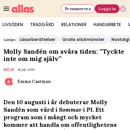
Prenumerera
Logga in
LIVSÖDEN
TRÄDGÅRD
RELATIONER
HANDARBETE
Läsarberättelser
Gratis stickmönster
Nostalgi
Lästips:
Molly Sandén om svåra tiden: ”Tyckte
inte om mig själv”
NÖJE
16 jul, 2019
Emma Castman
Den 10 augusti i år debuterar Molly
Sandén som värd i
Sommar i P1
. Ett
program som i mångt och mycket
kommer att handla om offentlighetens