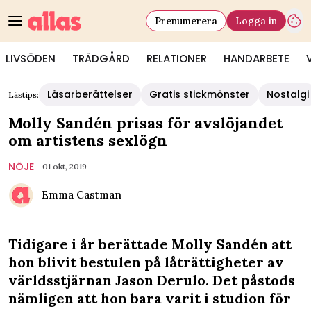
Prenumerera
Logga in
LIVSÖDEN
TRÄDGÅRD
RELATIONER
HANDARBETE
Läsarberättelser
Gratis stickmönster
Nostalgi
Lästips:
Molly Sandén prisas för avslöjandet
om artistens sexlögn
NÖJE
01 okt, 2019
Emma Castman
Tidigare i år berättade Molly Sandén att
hon blivit bestulen på låträttigheter av
världsstjärnan Jason Derulo. Det påstods
nämligen att hon bara varit i studion för