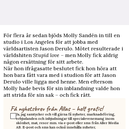
F
ör flera år sedan bjöds Molly Sandén in till en
studio i Los Angeles för att jobba med
världsartisten Jason Derulo. Mötet resulterade i
världshiten
Stupid love
– men Molly fick aldrig
någon ersättning för sitt arbete.
När hon ifrågasatte beslutet fick hon höra att
hon bara fått vara med i studion för att Jason
Derulo ville ligga med henne. Men eftersom
Molly hade bevis för sin inblandning valde hon
att strida för sin sak – och fick rätt.
Få nyhetsbrev från Allas – helt gratis!
Ja, jag samtycker och vill gärna få nyheter, marknadsföring,
erbjudanden och inbjudningar till specialevenemang inom
skönhet, mat, resor mm. via e-post eller sms från Aller Media
AB. E-post och sms kan också innehålla nyheter,