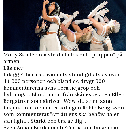
Molly Sandén om sin diabetes och ”pluppen” på
armen
Läs mer
Inlägget har i skrivandets stund gillats av över
44 000 personer, och bland de drygt 900
kommentarerna syns flera hejarop och
hyllningar. Bland annat från skådespelaren Ellen
Bergström som skriver ”Wow, du är en sann
inspiration”, och artistkollegan Robin Bengtsson
som kommenterat ”Att du ens ska behöva ta en
sån fight… Starkt och bra av dig!”.
Även Annah Björk som ligger bakom boken där