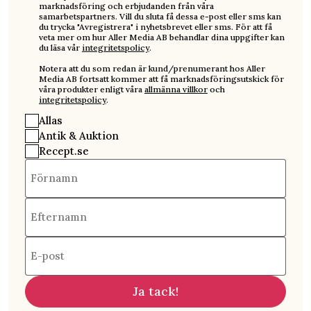
marknadsföring och erbjudanden från våra
samarbetspartners. Vill du sluta få dessa e-post eller sms kan
du trycka "Avregistrera" i nyhetsbrevet eller sms. För att få
veta mer om hur Aller Media AB behandlar dina uppgifter kan
du läsa vår
integritetspolicy
.
Notera att du som redan är kund/prenumerant hos Aller
Media AB fortsatt kommer att få marknadsföringsutskick för
våra produkter enligt våra
allmänna villkor
och
integritetspolicy
.
Allas
Antik & Auktion
Recept.se
Förnamn
Efternamn
E-post
Ja tack!