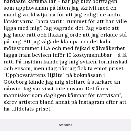
hårdaste käftsmällar – när jag blev borttagen
som upphovsman på låten jag skrivit med en
manlig världsstjärna för att jag enligt de andra
låtskrivarna ”bara varit i rummet för att han ville
ligga med mig”. Jag vägrade det. Jag visste att
jag hade rätt och ilskan gjorde att jag orkade stå
på mig. Att jag vågade klampa in i det kala
mötesrummet i LA och med fejkad självsäkerhet
lägga fram bevisen inför 10 kostymsnubbar – å få
rätt. På insidan kände jag mig sviken, förminskad
och ensam, men idag när jag fick ta emot priset
”Upphovsrättens Hjälte” på bokmässan i
Göteborg kände jag mig stoltare å starkare än
nånsin. Jag var visst inte ensam. Det finns
människor som dagligen kämpar för rättvisan”,
skrev artisten bland annat på
Instagram
efter att
ha tilldelats priset.
Annons