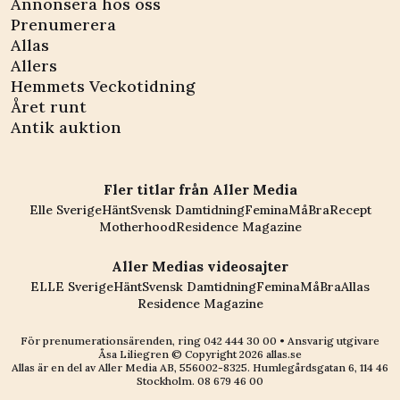
Annonsera hos oss
Prenumerera
Allas
Allers
Hemmets Veckotidning
Året runt
Antik auktion
Fler titlar från Aller Media
Elle Sverige
Hänt
Svensk Damtidning
Femina
MåBra
Recept
Motherhood
Residence Magazine
Aller Medias videosajter
ELLE Sverige
Hänt
Svensk Damtidning
Femina
MåBra
Allas
Residence Magazine
För prenumerationsärenden, ring
042 444 30 00
• Ansvarig utgivare
Åsa Liliegren © Copyright
2026
allas.se
Allas är en del av
Aller Media AB, 556002-8325
. Humlegårdsgatan 6, 114 46
Stockholm.
08 679 46 00