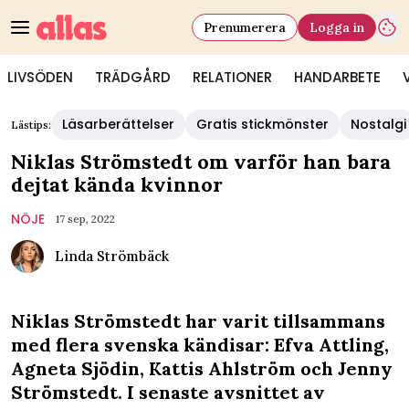
Prenumerera
Logga in
LIVSÖDEN
TRÄDGÅRD
RELATIONER
HANDARBETE
Läsarberättelser
Gratis stickmönster
Nostalgi
Lästips:
Niklas Strömstedt om varför han bara
dejtat kända kvinnor
NÖJE
17 sep, 2022
Linda Strömbäck
Niklas Strömstedt har varit tillsammans
med flera svenska kändisar: Efva Attling,
Agneta Sjödin, Kattis Ahlström och Jenny
Strömstedt. I senaste avsnittet av